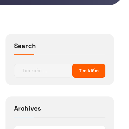
Search
T
ì
m
k
i
ế
Archives
m
c