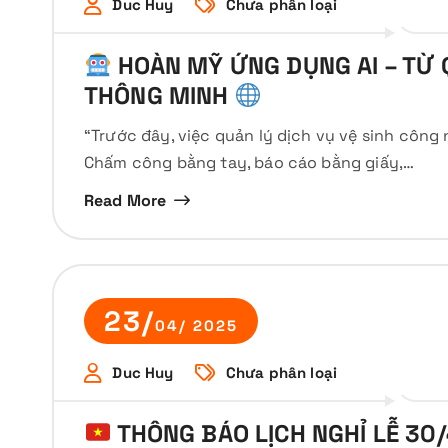
Duc Huy
Chưa phân loại
HOÀN MỸ ỨNG DỤNG AI – TỪ 
THÔNG MINH
“Trước đây, việc quản lý dịch vụ vệ sinh công 
Chấm công bằng tay, báo cáo bằng giấy,…
Read More
23/
04/ 2025
Duc Huy
Chưa phân loại
THÔNG BÁO LỊCH NGHỈ LỄ 30/