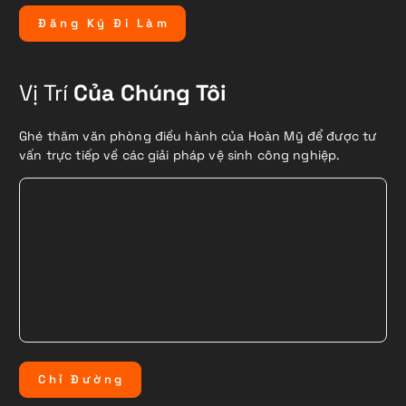
Đ
ă
n
g
K
ý
Đ
i
L
à
m
Vị Trí
Của Chúng Tôi
Ghé thăm văn phòng điều hành của Hoàn Mỹ để được tư
vấn trực tiếp về các giải pháp vệ sinh công nghiệp.
C
h
ỉ
Đ
ư
ờ
n
g