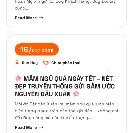
Hoàn Mỹ xin gửi tới Quý Khách hàng, Quý Đối tác
cùng…
Read More
16/
02/ 2026
Duc Huy
Chưa phân loại
MÂM NGŨ QUẢ NGÀY TẾT – NÉT
ĐẸP TRUYỀN THỐNG GỬI GẮM ƯỚC
NGUYỆN ĐẦU XUÂN
Mỗi độ Tết đến Xuân về, mâm ngũ quả luôn hiện
diện trang trọng trên bàn thờ gia tiên – không chỉ
để dâng cúng mà còn là biểu tượng…
Read More