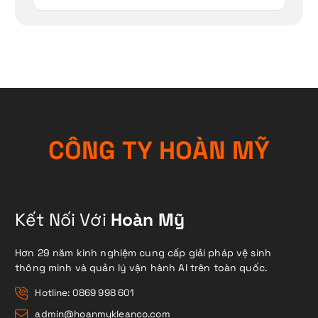
C
Ô
N
G
T
Y
H
O
À
N
M
Ỹ
Kết Nối Với
Hoàn Mỹ
Hơn 29 năm kinh nghiệm cung cấp giải pháp vệ sinh
thông minh và quản lý vận hành AI trên toàn quốc.
Hotline: 0869 998 601
admin@hoanmykleanco.com