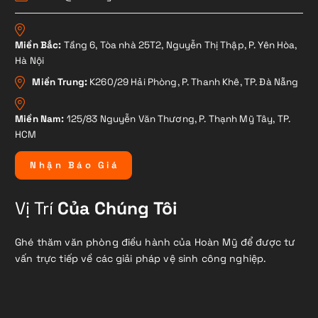
Miền Bắc:
Tầng 6, Tòa nhà 25T2, Nguyễn Thị Thập, P. Yên Hòa,
Hà Nội
Miền Trung:
K260/29 Hải Phòng, P. Thanh Khê, TP. Đà Nẵng
Miền Nam:
125/83 Nguyễn Văn Thương, P. Thạnh Mỹ Tây, TP.
HCM
N
h
ậ
n
B
á
o
G
i
á
Vị Trí
Của Chúng Tôi
Ghé thăm văn phòng điều hành của Hoàn Mỹ để được tư
vấn trực tiếp về các giải pháp vệ sinh công nghiệp.