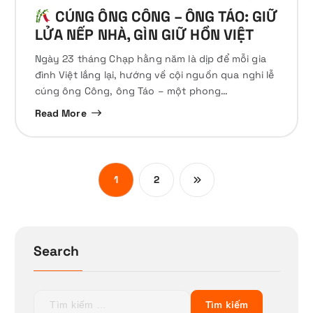
CÚNG ÔNG CÔNG – ÔNG TÁO: GIỮ
LỬA NẾP NHÀ, GÌN GIỮ HỒN VIỆT
Ngày 23 tháng Chạp hằng năm là dịp để mỗi gia
đình Việt lắng lại, hướng về cội nguồn qua nghi lễ
cúng ông Công, ông Táo – một phong…
Read More
1
2
Search
T
ì