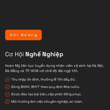
C
h
ỉ
Đ
ư
ờ
n
g
Cơ Hội
Nghề Nghiệp
Hoàn Mỹ liên tục tuyển dụng nhân viên vệ sinh tại Hà Nội,
Đà Nẵng và TP. HCM với chế độ đãi ngộ tốt.
Thu nhập ổn định, thưởng lễ Tết đầy đủ.
Đóng BHXH, BHYT theo quy định Nhà nước.
Được đào tạo bài bản, cấp phát đồng phục.
Môi trường làm việc chuyên nghiệp, an toàn.