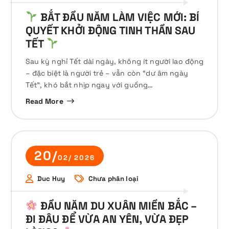
BẮT ĐẦU NĂM LÀM VIỆC MỚI: BÍ
QUYẾT KHỞI ĐỘNG TINH THẦN SAU
TẾT
Sau kỳ nghỉ Tết dài ngày, không ít người lao động
– đặc biệt là người trẻ – vẫn còn “dư âm ngày
Tết”, khó bắt nhịp ngay với guồng…
Read More
20/
02/ 2026
Duc Huy
Chưa phân loại
ĐẦU NĂM DU XUÂN MIỀN BẮC –
ĐI ĐÂU ĐỂ VỪA AN YÊN, VỪA ĐẸP