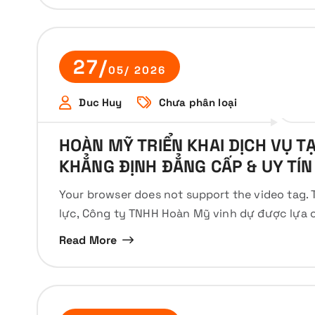
27/
05/ 2026
Duc Huy
Chưa phân loại
HOÀN MỸ TRIỂN KHAI DỊCH VỤ TẠ
KHẲNG ĐỊNH ĐẲNG CẤP & UY TÍ
Your browser does not support the video tag. 
lực, Công ty TNHH Hoàn Mỹ vinh dự được lựa c
Read More