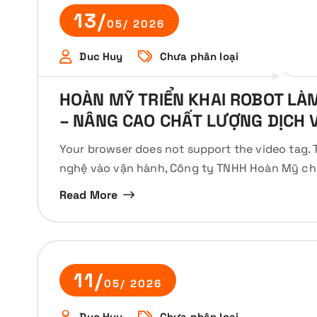
13/
05/ 2026
Duc Huy
Chưa phân loại
HOÀN MỸ TRIỂN KHAI ROBOT LÀ
– NÂNG CAO CHẤT LƯỢNG DỊCH 
Your browser does not support the video tag. 
nghệ vào vận hành, Công ty TNHH Hoàn Mỹ chí
Read More
11/
05/ 2026
Duc Huy
Chưa phân loại