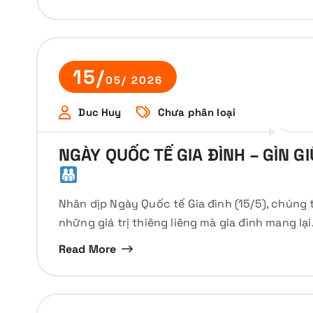
15/
05/ 2026
Duc Huy
Chưa phân loại
NGÀY QUỐC TẾ GIA ĐÌNH – GÌN G
Nhân dịp Ngày Quốc tế Gia đình (15/5), chúng t
những giá trị thiêng liêng mà gia đình mang lạ
Read More