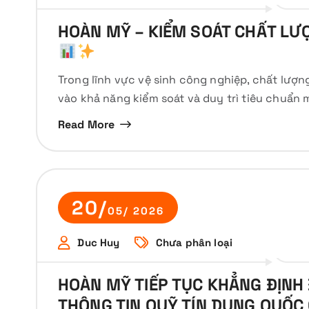
HOÀN MỸ – KIỂM SOÁT CHẤT LƯ
Trong lĩnh vực vệ sinh công nghiệp, chất lượ
vào khả năng kiểm soát và duy trì tiêu chuẩn
Read More
20/
05/ 2026
Duc Huy
Chưa phân loại
HOÀN MỸ TIẾP TỤC KHẲNG ĐỊNH
THÔNG TIN QUỸ TÍN DỤNG QUỐC