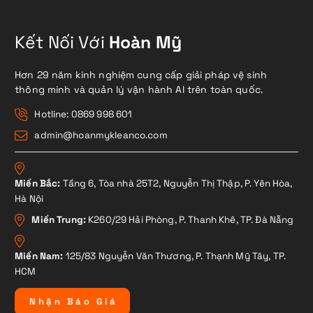
Kết Nối Với
Hoàn Mỹ
Hơn 29 năm kinh nghiệm cung cấp giải pháp vệ sinh
thông minh và quản lý vận hành AI trên toàn quốc.
Hotline: 0869 998 601
admin@hoanmykleanco.com
Miền Bắc:
Tầng 6, Tòa nhà 25T2, Nguyễn Thị Thập, P. Yên Hòa,
Hà Nội
Miền Trung:
K260/29 Hải Phòng, P. Thanh Khê, TP. Đà Nẵng
Miền Nam:
125/83 Nguyễn Văn Thương, P. Thạnh Mỹ Tây, TP.
HCM
N
h
ậ
n
B
á
o
G
i
á