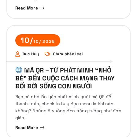
Read More
10/
10/ 2025
Duc Huy
Chưa phân loại
MÃ QR – TỪ PHÁT MINH “NHỎ
BÉ” ĐẾN CUỘC CÁCH MẠNG THAY
ĐỔI ĐỜI SỐNG CON NGƯỜI
Bạn có nhớ lần gần nhất mình quét mã QR để
thanh toán, check-in hay đọc menu là khi nào
không? Những ô vuông đen trắng tưởng như đơn
giản…
Read More