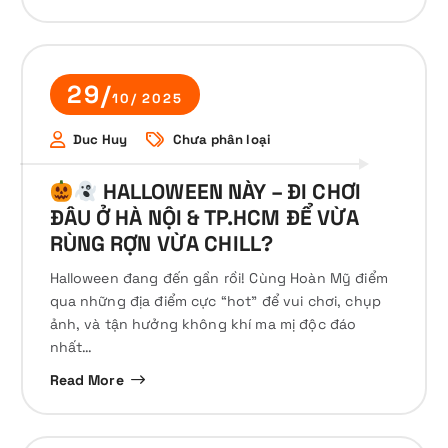
29/
10/ 2025
Duc Huy
Chưa phân loại
HALLOWEEN NÀY – ĐI CHƠI
ĐÂU Ở HÀ NỘI & TP.HCM ĐỂ VỪA
RÙNG RỢN VỪA CHILL?
Halloween đang đến gần rồi! Cùng Hoàn Mỹ điểm
qua những địa điểm cực “hot” để vui chơi, chụp
ảnh, và tận hưởng không khí ma mị độc đáo
nhất…
Read More