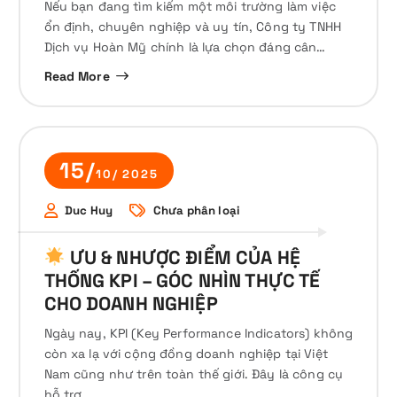
Nếu bạn đang tìm kiếm một môi trường làm việc
ổn định, chuyên nghiệp và uy tín, Công ty TNHH
Dịch vụ Hoàn Mỹ chính là lựa chọn đáng cân…
Read More
15/
10/ 2025
Duc Huy
Chưa phân loại
ƯU & NHƯỢC ĐIỂM CỦA HỆ
THỐNG KPI – GÓC NHÌN THỰC TẾ
CHO DOANH NGHIỆP
Ngày nay, KPI (Key Performance Indicators) không
còn xa lạ với cộng đồng doanh nghiệp tại Việt
Nam cũng như trên toàn thế giới. Đây là công cụ
hỗ trợ…