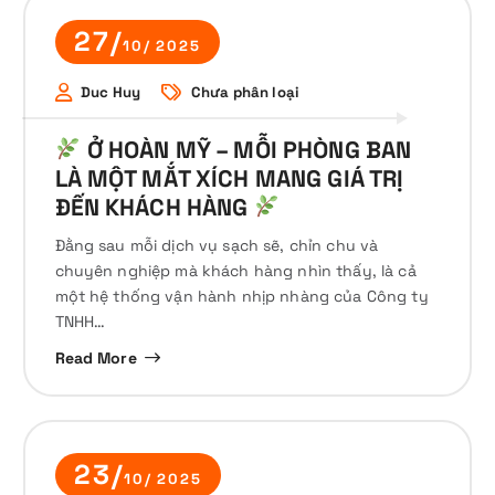
27/
10/ 2025
Duc Huy
Chưa phân loại
Ở HOÀN MỸ – MỖI PHÒNG BAN
LÀ MỘT MẮT XÍCH MANG GIÁ TRỊ
ĐẾN KHÁCH HÀNG
Đằng sau mỗi dịch vụ sạch sẽ, chỉn chu và
chuyên nghiệp mà khách hàng nhìn thấy, là cả
một hệ thống vận hành nhịp nhàng của Công ty
TNHH…
Read More
23/
10/ 2025