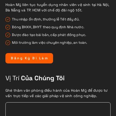
Hoàn Mỹ liên tục tuyển dụng nhân viên vệ sinh tại Hà Nội,
Đà Nẵng và TP. HCM với chế độ đãi ngộ tốt.
Thu nhập ổn định, thưởng lễ Tết đầy đủ.
Đóng BHXH, BHYT theo quy định Nhà nước.
Được đào tạo bài bản, cấp phát đồng phục.
Môi trường làm việc chuyên nghiệp, an toàn.
Đ
ă
n
g
K
ý
Đ
i
L
à
m
Vị Trí
Của Chúng Tôi
Ghé thăm văn phòng điều hành của Hoàn Mỹ để được tư
vấn trực tiếp về các giải pháp vệ sinh công nghiệp.