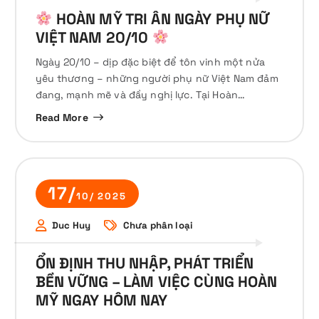
HOÀN MỸ TRI ÂN NGÀY PHỤ NỮ
VIỆT NAM 20/10
Ngày 20/10 – dịp đặc biệt để tôn vinh một nửa
yêu thương – những người phụ nữ Việt Nam đảm
đang, mạnh mẽ và đầy nghị lực. Tại Hoàn…
Read More
17/
10/ 2025
Duc Huy
Chưa phân loại
ỔN ĐỊNH THU NHẬP, PHÁT TRIỂN
BỀN VỮNG – LÀM VIỆC CÙNG HOÀN
MỸ NGAY HÔM NAY