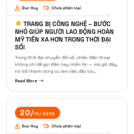
Duc Huy
Chưa phân loại
TRANG BỊ CÔNG NGHỆ – BƯỚC
NHỎ GIÚP NGƯỜI LAO ĐỘNG HOÀN
MỸ TIẾN XA HƠN TRONG THỜI ĐẠI
SỐ!
Trong thời đại chuyển đổi số, chiếc điện thoại
không chỉ để gọi điện hay nhắn tin — mà giờ đây,
nó trở thành công cụ làm việc đắc lực…
Read More
20/
10/ 2025
Duc Huy
Chưa phân loại