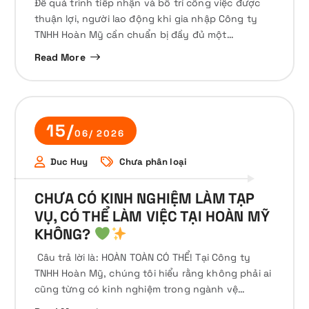
Để quá trình tiếp nhận và bố trí công việc được
thuận lợi, người lao động khi gia nhập Công ty
TNHH Hoàn Mỹ cần chuẩn bị đầy đủ một…
Read More
15/
06/ 2026
Duc Huy
Chưa phân loại
CHƯA CÓ KINH NGHIỆM LÀM TẠP
VỤ, CÓ THỂ LÀM VIỆC TẠI HOÀN MỸ
KHÔNG?
​ Câu trả lời là: HOÀN TOÀN CÓ THỂ! Tại Công ty
TNHH Hoàn Mỹ, chúng tôi hiểu rằng không phải ai
cũng từng có kinh nghiệm trong ngành vệ…