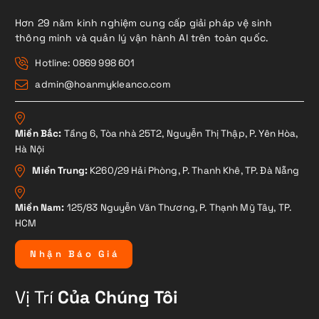
Hơn 29 năm kinh nghiệm cung cấp giải pháp vệ sinh
thông minh và quản lý vận hành AI trên toàn quốc.
Hotline: 0869 998 601
admin@hoanmykleanco.com
Miền Bắc:
Tầng 6, Tòa nhà 25T2, Nguyễn Thị Thập, P. Yên Hòa,
Hà Nội
Miền Trung:
K260/29 Hải Phòng, P. Thanh Khê, TP. Đà Nẵng
Miền Nam:
125/83 Nguyễn Văn Thương, P. Thạnh Mỹ Tây, TP.
HCM
N
h
ậ
n
B
á
o
G
i
á
Vị Trí
Của Chúng Tôi