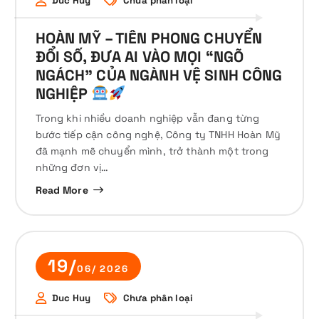
Duc Huy
Chưa phân loại
HOÀN MỸ – TIÊN PHONG CHUYỂN
ĐỔI SỐ, ĐƯA AI VÀO MỌI “NGÕ
NGÁCH” CỦA NGÀNH VỆ SINH CÔNG
NGHIỆP
Trong khi nhiều doanh nghiệp vẫn đang từng
bước tiếp cận công nghệ, Công ty TNHH Hoàn Mỹ
đã mạnh mẽ chuyển mình, trở thành một trong
những đơn vị…
Read More
19/
06/ 2026
Duc Huy
Chưa phân loại