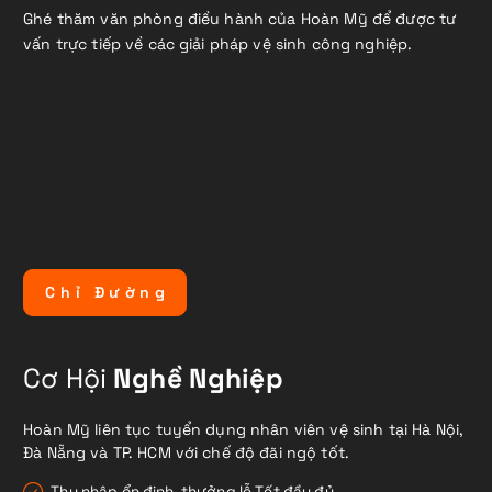
Ghé thăm văn phòng điều hành của Hoàn Mỹ để được tư
vấn trực tiếp về các giải pháp vệ sinh công nghiệp.
C
h
ỉ
Đ
ư
ờ
n
g
Cơ Hội
Nghề Nghiệp
Hoàn Mỹ liên tục tuyển dụng nhân viên vệ sinh tại Hà Nội,
Đà Nẵng và TP. HCM với chế độ đãi ngộ tốt.
Thu nhập ổn định, thưởng lễ Tết đầy đủ.