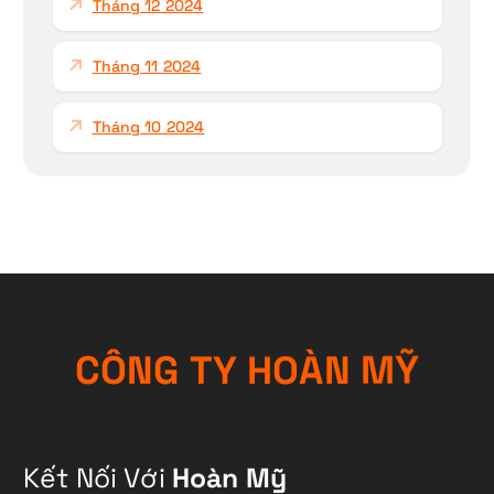
Tháng 12 2024
Tháng 11 2024
Tháng 10 2024
C
Ô
N
G
T
Y
H
O
À
N
M
Ỹ
Kết Nối Với
Hoàn Mỹ