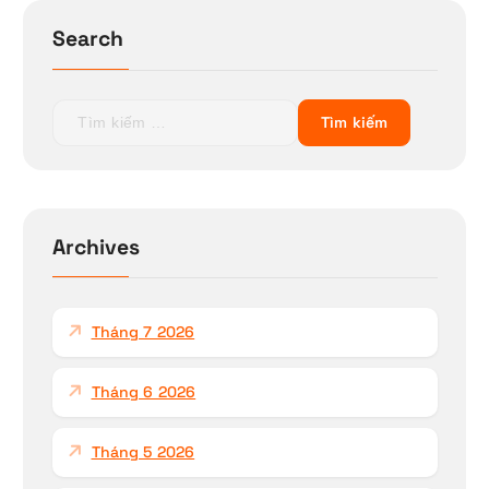
Search
T
ì
m
k
i
ế
Archives
m
c
h
Tháng 7 2026
o
:
Tháng 6 2026
Tháng 5 2026