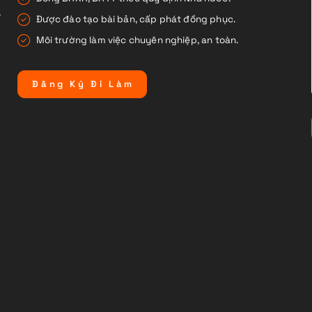
Được đào tạo bài bản, cấp phát đồng phục.
Môi trường làm việc chuyên nghiệp, an toàn.
Đ
ă
n
g
K
ý
Đ
i
L
à
m