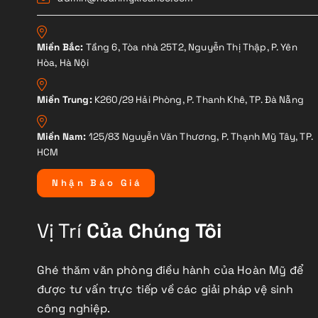
Miền Bắc:
Tầng 6, Tòa nhà 25T2, Nguyễn Thị Thập, P. Yên
Hòa, Hà Nội
Miền Trung:
K260/29 Hải Phòng, P. Thanh Khê, TP. Đà Nẵng
Miền Nam:
125/83 Nguyễn Văn Thương, P. Thạnh Mỹ Tây, TP.
HCM
N
h
ậ
n
B
á
o
G
i
á
Vị Trí
Của Chúng Tôi
Ghé thăm văn phòng điều hành của Hoàn Mỹ để
được tư vấn trực tiếp về các giải pháp vệ sinh
công nghiệp.