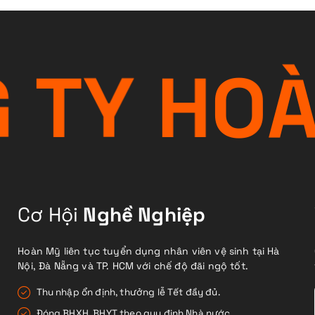
G
T
Y
H
O
Cơ Hội
Nghề Nghiệp
Hoàn Mỹ liên tục tuyển dụng nhân viên vệ sinh tại Hà
Nội, Đà Nẵng và TP. HCM với chế độ đãi ngộ tốt.
Thu nhập ổn định, thưởng lễ Tết đầy đủ.
Đóng BHXH, BHYT theo quy định Nhà nước.