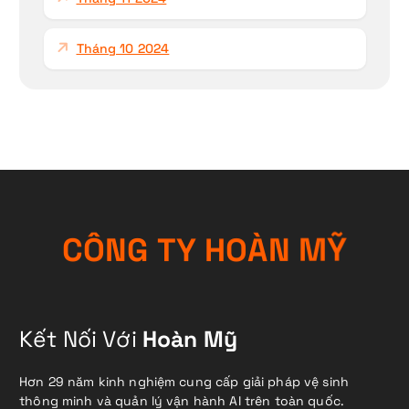
Tháng 10 2024
C
Ô
N
G
T
Y
H
O
À
N
M
Ỹ
Kết Nối Với
Hoàn Mỹ
Hơn 29 năm kinh nghiệm cung cấp giải pháp vệ sinh
thông minh và quản lý vận hành AI trên toàn quốc.