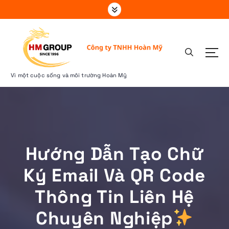
S
k
i
p
t
o
c
Vì một cuộc sống và môi trường Hoàn Mỹ
o
n
t
e
n
t
Hướng Dẫn Tạo Chữ
Ký Email Và QR Code
Thông Tin Liên Hệ
Chuyên Nghiệp