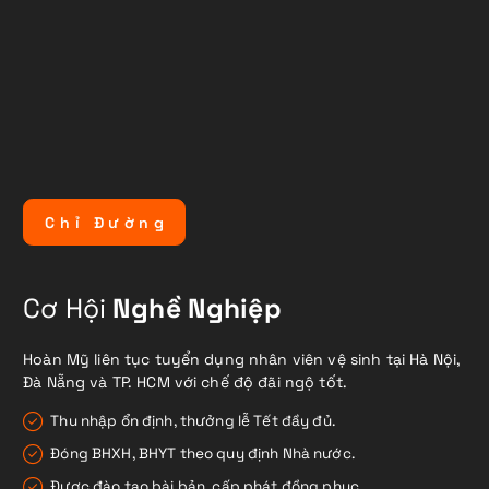
C
h
ỉ
Đ
ư
ờ
n
g
Cơ Hội
Nghề Nghiệp
Hoàn Mỹ liên tục tuyển dụng nhân viên vệ sinh tại Hà Nội,
Đà Nẵng và TP. HCM với chế độ đãi ngộ tốt.
Thu nhập ổn định, thưởng lễ Tết đầy đủ.
Đóng BHXH, BHYT theo quy định Nhà nước.
Được đào tạo bài bản, cấp phát đồng phục.