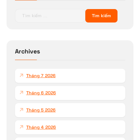
T
ì
m
k
i
ế
Archives
m
c
h
Tháng 7 2026
o
:
Tháng 6 2026
Tháng 5 2026
Tháng 4 2026