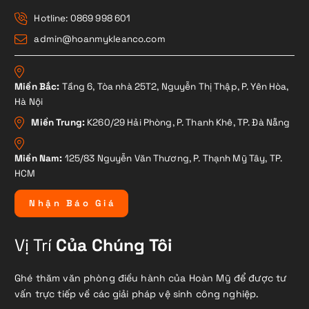
Hotline: 0869 998 601
admin@hoanmykleanco.com
Miền Bắc:
Tầng 6, Tòa nhà 25T2, Nguyễn Thị Thập, P. Yên Hòa,
Hà Nội
Miền Trung:
K260/29 Hải Phòng, P. Thanh Khê, TP. Đà Nẵng
Miền Nam:
125/83 Nguyễn Văn Thương, P. Thạnh Mỹ Tây, TP.
HCM
N
h
ậ
n
B
á
o
G
i
á
Vị Trí
Của Chúng Tôi
Ghé thăm văn phòng điều hành của Hoàn Mỹ để được tư
vấn trực tiếp về các giải pháp vệ sinh công nghiệp.