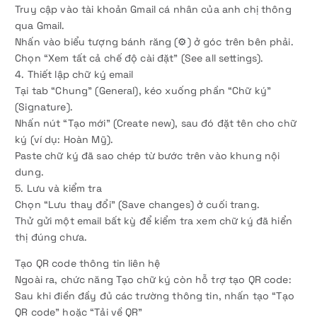
Truy cập vào tài khoản Gmail cá nhân của anh chị thông
qua Gmail.
Nhấn vào biểu tượng bánh răng (⚙) ở góc trên bên phải.
Chọn “Xem tất cả chế độ cài đặt” (See all settings).
4. Thiết lập chữ ký email
Tại tab “Chung” (General), kéo xuống phần “Chữ ký”
(Signature).
Nhấn nút “Tạo mới” (Create new), sau đó đặt tên cho chữ
ký (ví dụ: Hoàn Mỹ).
Paste chữ ký đã sao chép từ bước trên vào khung nội
dung.
5. Lưu và kiểm tra
Chọn “Lưu thay đổi” (Save changes) ở cuối trang.
Thử gửi một email bất kỳ để kiểm tra xem chữ ký đã hiển
thị đúng chưa.
Tạo QR code thông tin liên hệ
Ngoài ra, chức năng Tạo chữ ký còn hỗ trợ tạo QR code:
Sau khi điền đầy đủ các trường thông tin, nhấn tạo “Tạo
QR code” hoặc “Tải về QR”