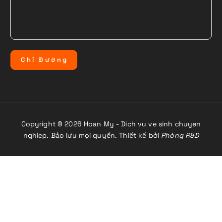
C
h
ỉ
Đ
ư
ờ
n
g
Copyright © 2026 Hoan My - Dich vu ve sinh chuyen
nghiep. Bảo lưu mọi quyền. Thiết kế bởi
Phòng R&D