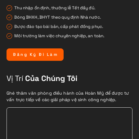
Thu nhập ổn định, thưởng lễ Tết đầy đủ.
Đóng BHXH, BHYT theo quy định Nhà nước.
Được đào tạo bài bản, cấp phát đồng phục.
Môi trường làm việc chuyên nghiệp, an toàn.
Đ
ă
n
g
K
ý
Đ
i
L
à
m
Vị Trí
Của Chúng Tôi
Ghé thăm văn phòng điều hành của Hoàn Mỹ để được tư
vấn trực tiếp về các giải pháp vệ sinh công nghiệp.