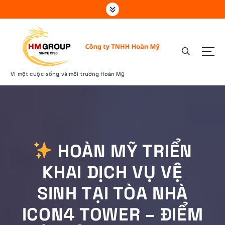
S
k
i
p
t
o
c
Vì một cuộc sống và môi trường Hoàn Mỹ
o
n
t
e
n
t
HOÀN MỸ TRIỂN
KHAI DỊCH VỤ VỆ
SINH TẠI TÒA NHÀ
ICON4 TOWER – ĐIỂM