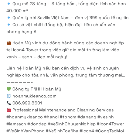
Quy mô 28 tầng – 3 tầng hầm, tổng diện tích sàn hơn
40.000 m²
Quản lý bởi Savills Việt Nam – đơn vị BĐS quốc tế uy tín
Cơ sở vật chất đồng bộ, hiện đại, tiêu chuẩn văn
phòng hạng A
Hoàn Mỹ vinh dự đồng hành cùng các doanh nghiệp
tại Icon4 Tower trong việc giữ gìn môi trường làm việc
xanh – sạch – đẹp mỗi ngày!
Liên hệ Hoàn Mỹ nếu bạn cần dịch vụ vệ sinh chuyên
nghiệp cho tòa nhà, văn phòng, trung tâm thương mại…
——————–
Công ty TNHH Hoàn Mỹ
hoanmykleanco.com
086.999.8601
Professional Maintenance and Cleaning Services
#hoanmykleanco #hanoi #tphcm #danang #vesinh
#lamsach #dondep #VeSinhChuyenNghiep #Icon4Tower
#VeSinhVanPhong #VeSinhToaNha #Icon4 #CongTacMoi