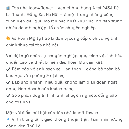
Tòa nhà Icon4 Tower – văn phòng hạng A tại 243A Đê
La Thành, Đống Đa, Hà Nội – là một trong những công
trình hiện đại, quy mô lớn bậc nhất khu vực, nơi tập trung
nhiều doanh nghiệp, tổ chức chuyên nghiệp.
Và Hoàn Mỹ tự hào là đơn vị cung cấp dịch vụ vệ sinh
chính thức tại tòa nhà này!
Với đội ngũ nhân sự chuyên nghiệp, quy trình vệ sinh tiêu
chuẩn cao và thiết bị hiện đại, Hoàn Mỹ cam kết:
Đảm bảo vệ sinh sạch sẽ – an toàn – đồng bộ toàn bộ
khu vực văn phòng & dịch vụ
Đáp ứng nhanh, hiệu quả, không làm gián đoạn hoạt
động kinh doanh của khách hàng
Góp phần duy trì hình ảnh chuyên nghiệp, đẳng cấp
cho toà nhà
Một vài điểm nổi bật của tòa nhà Icon4 Tower:
Vị trí trung tâm, giao thông thuận tiện, tầm nhìn hướng
công viên Thủ Lệ