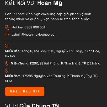
Kết Nối Với
Hoàn Mỹ
Hơn 29 năm kinh nghiệm cung cấp giải pháp vệ sinh
thông minh và quản lý vận hành AI trên toàn quốc.
Hotline: 0869 998 601
admin@hoanmykleanco.com
Miền Bắc:
Tầng 6, Tòa nhà 25T2, Nguyễn Thị Thập, P. Yên Hòa,
Hà Nội
Miền Trung:
K260/29 Hải Phòng, P. Thanh Khê, TP. Đà Nẵng
Miền Nam:
125/83 Nguyễn Văn Thương, P. Thạnh Mỹ Tây, TP.
HCM
N
h
ậ
n
B
á
o
G
i
á
Vị Trí
Của Chúng Tôi