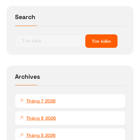
Search
T
ì
m
k
i
ế
Archives
m
c
h
Tháng 7 2026
o
:
Tháng 6 2026
Tháng 5 2026