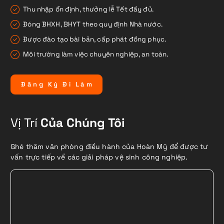
Thu nhập ổn định, thưởng lễ Tết đầy đủ.
Đóng BHXH, BHYT theo quy định Nhà nước.
Được đào tạo bài bản, cấp phát đồng phục.
Môi trường làm việc chuyên nghiệp, an toàn.
Đ
ă
n
g
K
ý
Đ
i
L
à
m
Vị Trí
Của Chúng Tôi
Ghé thăm văn phòng điều hành của Hoàn Mỹ để được tư
vấn trực tiếp về các giải pháp vệ sinh công nghiệp.