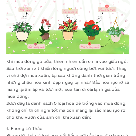
Khi mùa đông gõ cửa, thiên nhiên dần chìm vào giấc ngủ.
Bầu trời xám xịt khiến lòng người cũng bớt vui tươi. Thay
vì chờ đợi mùa xuân, tại sao không dành thời gian trồng
những chậu hoa xinh đẹp ngay tại nhà? Sắc hoa rực rỡ sẽ
mang lại ấm áp và tươi mới, xua tan đi cái lạnh giá của
mùa đông.
Dưới đây là danh sách 5 loại hoa dễ trồng vào mùa đông,
không chỉ thích nghi tốt mà còn mang lại sắc màu rực rỡ
cho khu vườn của anh chị khi xuân đến:
1. Phong Lữ Thảo
Phong lữ thảo là loài hoa nổi tiếng với sắc hoa đa dạng và