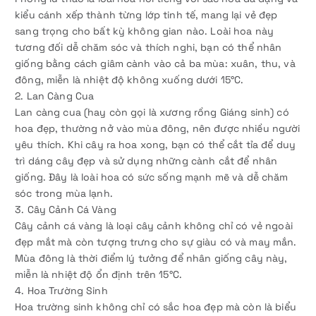
kiểu cánh xếp thành từng lớp tinh tế, mang lại vẻ đẹp
sang trọng cho bất kỳ không gian nào. Loài hoa này
tương đối dễ chăm sóc và thích nghi, bạn có thể nhân
giống bằng cách giâm cành vào cả ba mùa: xuân, thu, và
đông, miễn là nhiệt độ không xuống dưới 15°C.
2. Lan Càng Cua
Lan càng cua (hay còn gọi là xương rồng Giáng sinh) có
hoa đẹp, thường nở vào mùa đông, nên được nhiều người
yêu thích. Khi cây ra hoa xong, bạn có thể cắt tỉa để duy
trì dáng cây đẹp và sử dụng những cành cắt để nhân
giống. Đây là loài hoa có sức sống mạnh mẽ và dễ chăm
sóc trong mùa lạnh.
3. Cây Cảnh Cá Vàng
Cây cảnh cá vàng là loại cây cảnh không chỉ có vẻ ngoài
đẹp mắt mà còn tượng trưng cho sự giàu có và may mắn.
Mùa đông là thời điểm lý tưởng để nhân giống cây này,
miễn là nhiệt độ ổn định trên 15°C.
4. Hoa Trường Sinh
Hoa trường sinh không chỉ có sắc hoa đẹp mà còn là biểu