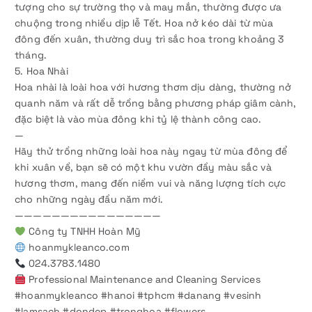
tượng cho sự trường thọ và may mắn, thường được ưa
chuộng trong nhiều dịp lễ Tết. Hoa nở kéo dài từ mùa
đông đến xuân, thường duy trì sắc hoa trong khoảng 3
tháng.
5. Hoa Nhài
Hoa nhài là loài hoa với hương thơm dịu dàng, thường nở
quanh năm và rất dễ trồng bằng phương pháp giâm cành,
đặc biệt là vào mùa đông khi tỷ lệ thành công cao.
—
Hãy thử trồng những loài hoa này ngay từ mùa đông để
khi xuân về, bạn sẽ có một khu vườn đầy màu sắc và
hương thơm, mang đến niềm vui và năng lượng tích cực
cho những ngày đầu năm mới.
————————————————
Công ty TNHH Hoàn Mỹ
hoanmykleanco.com
024.3783.1480
Professional Maintenance and Cleaning Services
#hoanmykleanco #hanoi #tphcm #danang #vesinh
#lamsach #dondep #tronghoa #flowers