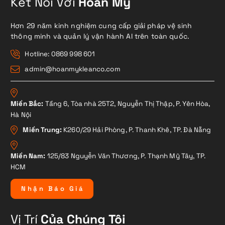
Kết Nối Với
Hoàn Mỹ
Hơn 29 năm kinh nghiệm cung cấp giải pháp vệ sinh
thông minh và quản lý vận hành AI trên toàn quốc.
Hotline: 0869 998 601
admin@hoanmykleanco.com
Miền Bắc:
Tầng 6, Tòa nhà 25T2, Nguyễn Thị Thập, P. Yên Hòa,
Hà Nội
Miền Trung:
K260/29 Hải Phòng, P. Thanh Khê, TP. Đà Nẵng
Miền Nam:
125/83 Nguyễn Văn Thương, P. Thạnh Mỹ Tây, TP.
HCM
N
h
ậ
n
B
á
o
G
i
á
Vị Trí
Của Chúng Tôi