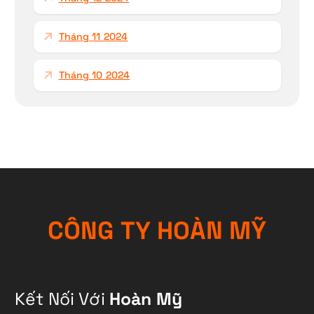
Tháng 11 2024
Tháng 10 2024
C
Ô
N
G
T
Y
H
O
À
N
M
Ỹ
Kết Nối Với
Hoàn Mỹ