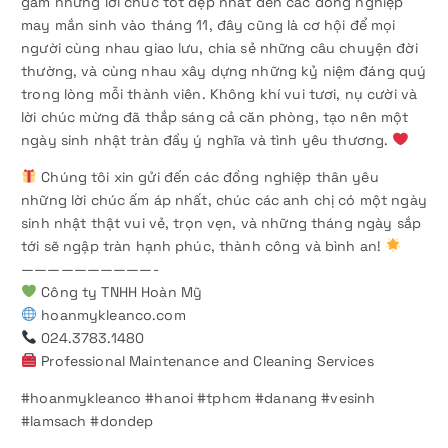
gắm những lời chúc tốt đẹp nhất đến các đồng nghiệp
may mắn sinh vào tháng 11, đây cũng là cơ hội để mọi
người cùng nhau giao lưu, chia sẻ những câu chuyện đời
thường, và cùng nhau xây dựng những kỷ niệm đáng quý
trong lòng mỗi thành viên. Không khí vui tươi, nụ cười và
lời chúc mừng đã thắp sáng cả căn phòng, tạo nên một
ngày sinh nhật tràn đầy ý nghĩa và tình yêu thương.
Chúng tôi xin gửi đến các đồng nghiệp thân yêu
những lời chúc ấm áp nhất, chúc các anh chị có một ngày
sinh nhật thật vui vẻ, trọn vẹn, và những tháng ngày sắp
tới sẽ ngập tràn hạnh phúc, thành công và bình an!
——————————-
Công ty TNHH Hoàn Mỹ
hoanmykleanco.com
024.3783.1480
Professional Maintenance and Cleaning Services
#hoanmykleanco #hanoi #tphcm #danang #vesinh
#lamsach #dondep