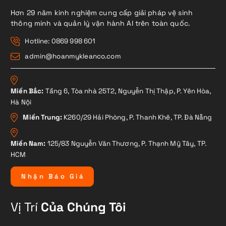
Hơn 29 năm kinh nghiệm cung cấp giải pháp vệ sinh
thông minh và quản lý vận hành AI trên toàn quốc.
Hotline: 0869 998 601
admin@hoanmykleanco.com
Miền Bắc:
Tầng 6, Tòa nhà 25T2, Nguyễn Thị Thập, P. Yên Hòa,
Hà Nội
Miền Trung:
K260/29 Hải Phòng, P. Thanh Khê, TP. Đà Nẵng
Miền Nam:
125/83 Nguyễn Văn Thương, P. Thạnh Mỹ Tây, TP.
HCM
N
h
ậ
n
B
á
o
G
i
á
Vị Trí
Của Chúng Tôi