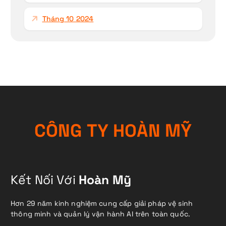
Tháng 10 2024
C
Ô
N
G
T
Y
H
O
À
N
M
Ỹ
Kết Nối Với
Hoàn Mỹ
Hơn 29 năm kinh nghiệm cung cấp giải pháp vệ sinh
thông minh và quản lý vận hành AI trên toàn quốc.