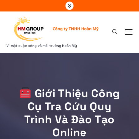
S
k
i
p
t
o
c
Vì một cuộc sống và môi trường Hoàn Mỹ
o
n
t
e
n
t
Giới Thiệu Công
Cụ Tra Cứu Quy
Trình Và Đào Tạo
Online