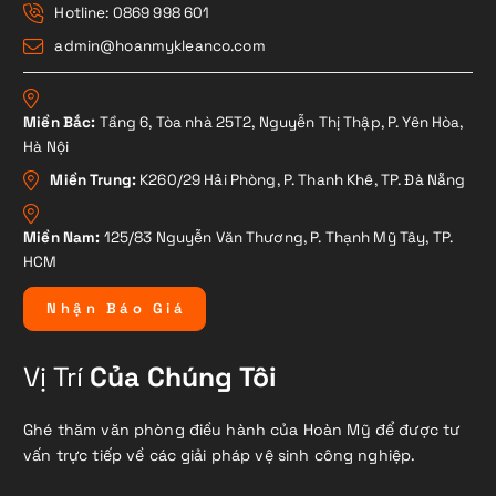
Hotline: 0869 998 601
admin@hoanmykleanco.com
Miền Bắc:
Tầng 6, Tòa nhà 25T2, Nguyễn Thị Thập, P. Yên Hòa,
Hà Nội
Miền Trung:
K260/29 Hải Phòng, P. Thanh Khê, TP. Đà Nẵng
Miền Nam:
125/83 Nguyễn Văn Thương, P. Thạnh Mỹ Tây, TP.
HCM
N
h
ậ
n
B
á
o
G
i
á
Vị Trí
Của Chúng Tôi
Ghé thăm văn phòng điều hành của Hoàn Mỹ để được tư
vấn trực tiếp về các giải pháp vệ sinh công nghiệp.