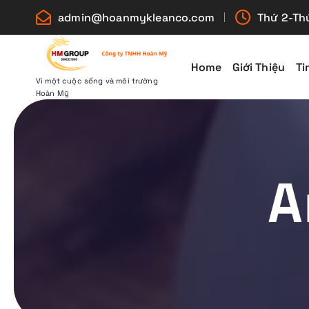
S
admin@hoanmykleanco.com
Thứ 2-Thứ
k
i
p
Home
Giới Thiệu
Ti
t
Vì một cuộc sống và môi trường
Hoàn Mỹ
o
c
o
n
A
t
e
n
t