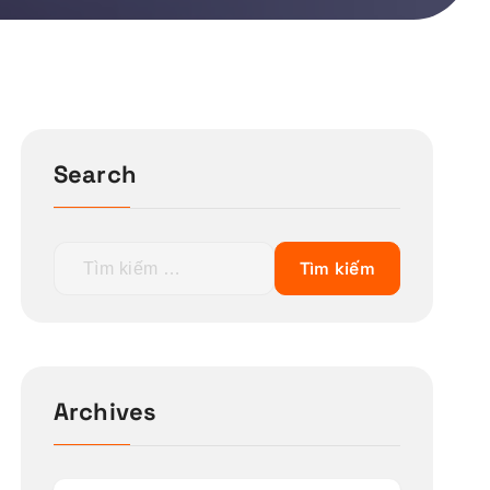
Search
T
ì
m
k
i
ế
Archives
m
c