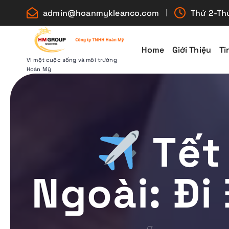
S
admin@hoanmykleanco.com
Thứ 2-Thứ
k
i
p
Home
Giới Thiệu
Ti
t
Vì một cuộc sống và môi trường
Hoàn Mỹ
o
c
o
n
t
Tết
e
n
t
Ngoài: Đi