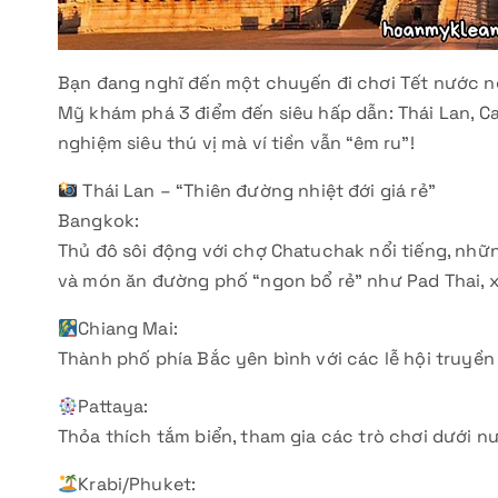
Bạn đang nghĩ đến một chuyến đi chơi Tết nước 
Mỹ khám phá 3 điểm đến siêu hấp dẫn: Thái Lan, C
nghiệm siêu thú vị mà ví tiền vẫn “êm ru”!
Thái Lan – “Thiên đường nhiệt đới giá rẻ”
Bangkok:
Thủ đô sôi động với chợ Chatuchak nổi tiếng, nhữ
và món ăn đường phố “ngon bổ rẻ” như Pad Thai, xô
Chiang Mai:
Thành phố phía Bắc yên bình với các lễ hội truyền
Pattaya:
Thỏa thích tắm biển, tham gia các trò chơi dưới 
Krabi/Phuket: