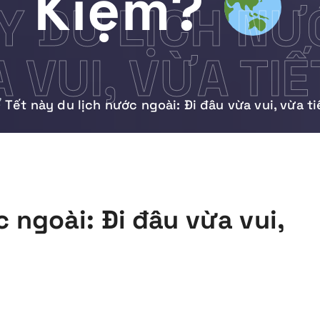
Kiệm?
Y DU LỊCH NƯỚ
 VUI, VỪA TI
Tết này du lịch nước ngoài: Đi đâu vừa vui, vừa t
 ngoài: Đi đâu vừa vui,