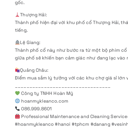
gốc.
Thượng Hải:
Thành phố hiện đại với khu phố cổ Thượng Hải, thá
tiếng.
Lệ Giang:
Thành phố cổ này như bước ra từ một bộ phim cổ t
giữa phố sẽ khiến bạn cảm giác như đang lạc vào 
Quảng Châu:
Điểm mua sắm lý tưởng với các khu chợ giá sỉ lớ
_________________________________
Công ty TNHH Hoàn Mỹ
hoanmykleanco.com
086.999.8601
Professional Maintenance and Cleaning Service
#hoanmykleanco #hanoi #tphcm #danang #vesin