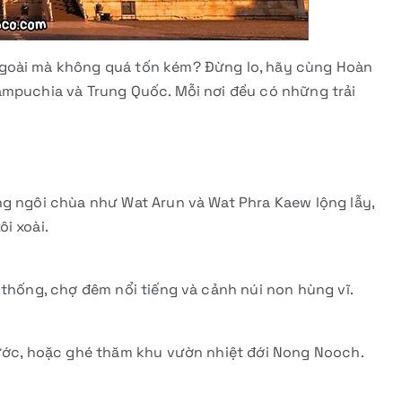
ngoài mà không quá tốn kém? Đừng lo, hãy cùng Hoàn
ampuchia và Trung Quốc. Mỗi nơi đều có những trải
ng ngôi chùa như Wat Arun và Wat Phra Kaew lộng lẫy,
i xoài.
 thống, chợ đêm nổi tiếng và cảnh núi non hùng vĩ.
nước, hoặc ghé thăm khu vườn nhiệt đới Nong Nooch.