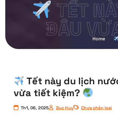
TẾT NÀ
ĐÂU VỪA
Home
Tết này du lịch nước
vừa tiết kiệm?
Th1, 06, 2025
Duc Huy
Chưa phân loại