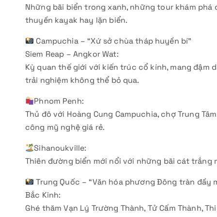
Những bãi biển trong xanh, những tour khám phá đ
thuyền kayak hay lặn biển.
Campuchia – “Xứ sở chùa tháp huyền bí”
Siem Reap – Angkor Wat:
Kỳ quan thế giới với kiến trúc cổ kính, mang đậm d
trải nghiệm không thể bỏ qua.
Phnom Penh:
Thủ đô với Hoàng Cung Campuchia, chợ Trung Tâm 
công mỹ nghệ giá rẻ.
Sihanoukville:
Thiên đường biển mới nổi với những bãi cát trắng 
Trung Quốc – “Văn hóa phương Đông tràn đầy 
Bắc Kinh:
Ghé thăm Vạn Lý Trường Thành, Tử Cấm Thành, Thi