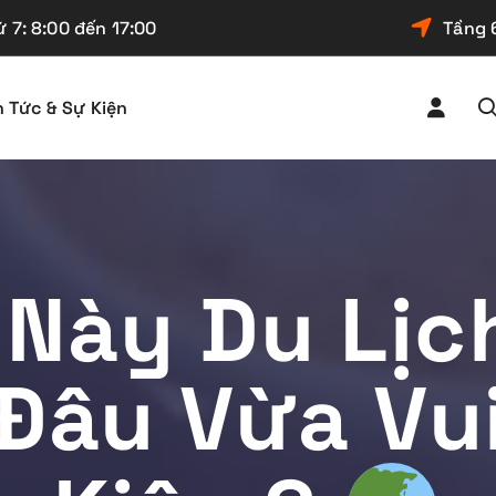
 7: 8:00 đến 17:00
Tầng 
n Tức & Sự Kiện
 Này Du Lịc
 Đâu Vừa Vui