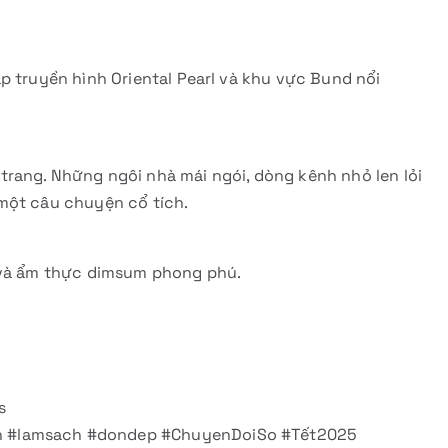
p truyền hình Oriental Pearl và khu vực Bund nổi
rang. Những ngôi nhà mái ngói, dòng kênh nhỏ len lỏi
một câu chuyện cổ tích.
n và ẩm thực dimsum phong phú.
s
h #lamsach #dondep #ChuyenDoiSo #Tết2025