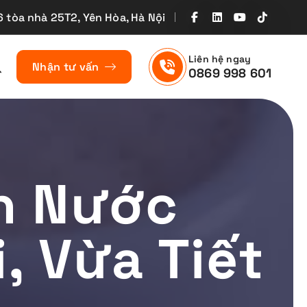
6 tòa nhà 25T2, Yên Hòa, Hà Nội
Liên hệ ngay
Nhận tư vấn
0869 998 601
h Nước
, Vừa Tiết