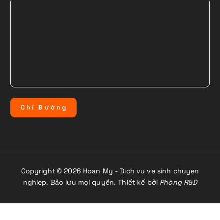
C
h
ỉ
Đ
ư
ờ
n
g
Copyright © 2026 Hoan My - Dich vu ve sinh chuyen
nghiep. Bảo lưu mọi quyền. Thiết kế bởi
Phòng R&D