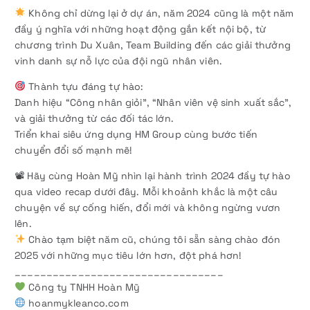
Không chỉ dừng lại ở dự án, năm 2024 cũng là một năm
đầy ý nghĩa với những hoạt động gắn kết nội bộ, từ
chương trình Du Xuân, Team Building đến các giải thưởng
vinh danh sự nỗ lực của đội ngũ nhân viên.
Thành tựu đáng tự hào:
Danh hiệu “Công nhân giỏi”, “Nhân viên vệ sinh xuất sắc”,
và giải thưởng từ các đối tác lớn.
Triển khai siêu ứng dụng HM Group cùng bước tiến
chuyển đổi số mạnh mẽ!
📽 Hãy cùng Hoàn Mỹ nhìn lại hành trình 2024 đầy tự hào
qua video recap dưới đây. Mỗi khoảnh khắc là một câu
chuyện về sự cống hiến, đổi mới và không ngừng vươn
lên.
Chào tạm biệt năm cũ, chúng tôi sẵn sàng chào đón
2025 với những mục tiêu lớn hơn, đột phá hơn!
_________________________________
Công ty TNHH Hoàn Mỹ
hoanmykleanco.com