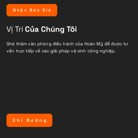
N
h
ậ
n
B
á
o
G
i
á
Vị Trí
Của Chúng Tôi
Ghé thăm văn phòng điều hành của Hoàn Mỹ để được tư
vấn trực tiếp về các giải pháp vệ sinh công nghiệp.
C
h
ỉ
Đ
ư
ờ
n
g