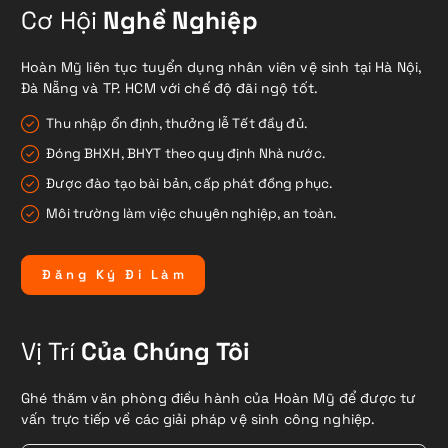
Cơ Hội
Nghề Nghiệp
Hoàn Mỹ liên tục tuyển dụng nhân viên vệ sinh tại Hà Nội,
Đà Nẵng và TP. HCM với chế độ đãi ngộ tốt.
Thu nhập ổn định, thưởng lễ Tết đầy đủ.
Đóng BHXH, BHYT theo quy định Nhà nước.
Được đào tạo bài bản, cấp phát đồng phục.
Môi trường làm việc chuyên nghiệp, an toàn.
Đ
ă
n
g
K
ý
Đ
i
L
à
m
Vị Trí
Của Chúng Tôi
Ghé thăm văn phòng điều hành của Hoàn Mỹ để được tư
vấn trực tiếp về các giải pháp vệ sinh công nghiệp.