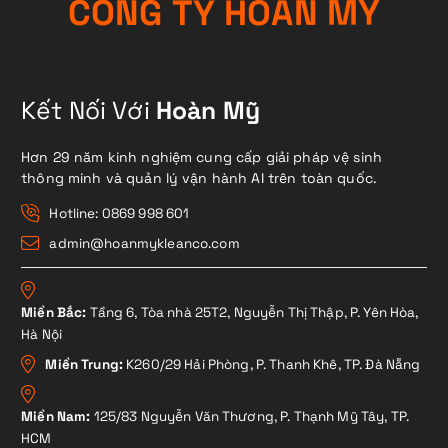
C
Ô
N
G
T
Y
H
O
À
N
M
Ỹ
Kết Nối Với
Hoàn Mỹ
Hơn 29 năm kinh nghiệm cung cấp giải pháp vệ sinh
thông minh và quản lý vận hành AI trên toàn quốc.
Hotline: 0869 998 601
admin@hoanmykleanco.com
Miền Bắc:
Tầng 6, Tòa nhà 25T2, Nguyễn Thị Thập, P. Yên Hòa,
Hà Nội
Miền Trung:
K260/29 Hải Phòng, P. Thanh Khê, TP. Đà Nẵng
Miền Nam:
125/83 Nguyễn Văn Thương, P. Thạnh Mỹ Tây, TP.
HCM