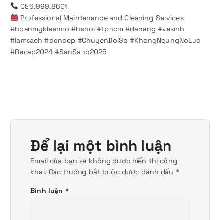
086.999.8601
Professional Maintenance and Cleaning Services
#hoanmykleanco #hanoi #tphcm #danang #vesinh
#lamsach #dondep #ChuyenDoiSo #KhongNgungNoLuc
#Recap2024 #SanSang2025
Để lại một bình luận
Email của bạn sẽ không được hiển thị công
khai.
Các trường bắt buộc được đánh dấu
*
Bình luận
*