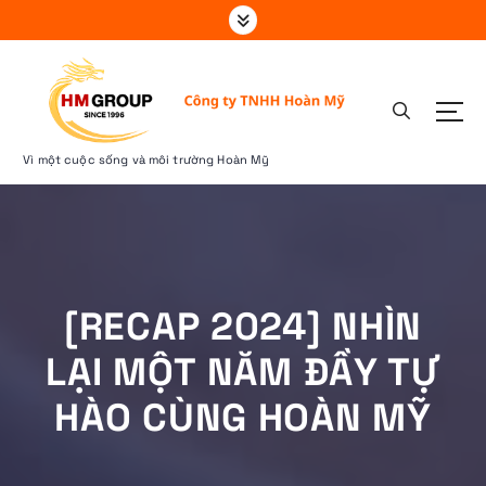
S
k
i
p
t
o
c
Vì một cuộc sống và môi trường Hoàn Mỹ
o
n
t
e
n
t
[RECAP 2024] NHÌN
LẠI MỘT NĂM ĐẦY TỰ
HÀO CÙNG HOÀN MỸ