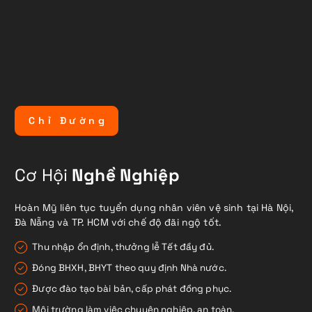
C
h
ỉ
Đ
ư
ờ
n
g
Cơ Hội
Nghề Nghiệp
Hoàn Mỹ liên tục tuyển dụng nhân viên vệ sinh tại Hà Nội,
Đà Nẵng và TP. HCM với chế độ đãi ngộ tốt.
Thu nhập ổn định, thưởng lễ Tết đầy đủ.
Đóng BHXH, BHYT theo quy định Nhà nước.
Được đào tạo bài bản, cấp phát đồng phục.
Môi trường làm việc chuyên nghiệp, an toàn.