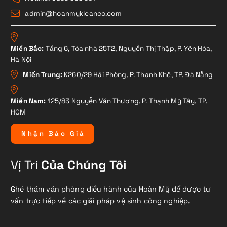
admin@hoanmykleanco.com
Miền Bắc:
Tầng 6, Tòa nhà 25T2, Nguyễn Thị Thập, P. Yên Hòa,
Hà Nội
Miền Trung:
K260/29 Hải Phòng, P. Thanh Khê, TP. Đà Nẵng
Miền Nam:
125/83 Nguyễn Văn Thương, P. Thạnh Mỹ Tây, TP.
HCM
N
h
ậ
n
B
á
o
G
i
á
Vị Trí
Của Chúng Tôi
Ghé thăm văn phòng điều hành của Hoàn Mỹ để được tư
vấn trực tiếp về các giải pháp vệ sinh công nghiệp.