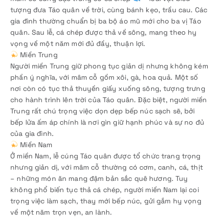
tượng đưa Táo quân về trời, cùng bánh kẹo, trầu cau. Các
gia đình thường chuẩn bị ba bộ áo mũ mới cho ba vị Táo
quân. Sau lễ, cá chép được thả về sông, mang theo hy
vọng về một năm mới đủ đầy, thuận lợi.
Miền Trung
Người miền Trung giữ phong tục giản dị nhưng không kém
phần ý nghĩa, với mâm cỗ gồm xôi, gà, hoa quả. Một số
nơi còn có tục thả thuyền giấy xuống sông, tượng trưng
cho hành trình lên trời của Táo quân. Đặc biệt, người miền
Trung rất chú trọng việc dọn dẹp bếp núc sạch sẽ, bởi
bếp lửa ấm áp chính là nơi gìn giữ hạnh phúc và sự no đủ
của gia đình.
Miền Nam
Ở miền Nam, lễ cúng Táo quân được tổ chức trang trọng
nhưng giản dị, với mâm cỗ thường có cơm, canh, cá, thịt
– những món ăn mang đậm bản sắc quê hương. Tuy
không phổ biến tục thả cá chép, người miền Nam lại coi
trọng việc làm sạch, thay mới bếp núc, gửi gắm hy vọng
về một năm trọn vẹn, an lành.