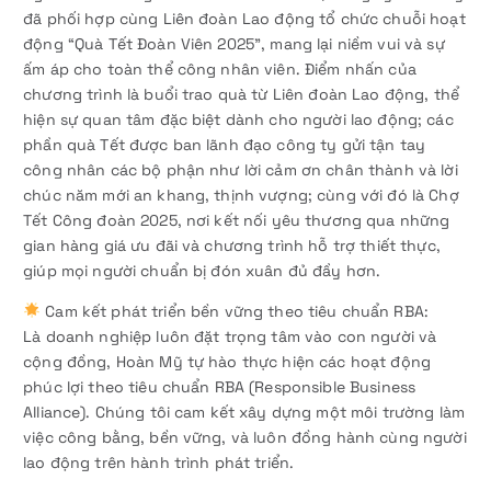
đã phối hợp cùng Liên đoàn Lao động tổ chức chuỗi hoạt
động “Quà Tết Đoàn Viên 2025”, mang lại niềm vui và sự
ấm áp cho toàn thể công nhân viên. Điểm nhấn của
chương trình là buổi trao quà từ Liên đoàn Lao động, thể
hiện sự quan tâm đặc biệt dành cho người lao động; các
phần quà Tết được ban lãnh đạo công ty gửi tận tay
công nhân các bộ phận như lời cảm ơn chân thành và lời
chúc năm mới an khang, thịnh vượng; cùng với đó là Chợ
Tết Công đoàn 2025, nơi kết nối yêu thương qua những
gian hàng giá ưu đãi và chương trình hỗ trợ thiết thực,
giúp mọi người chuẩn bị đón xuân đủ đầy hơn.
Cam kết phát triển bền vững theo tiêu chuẩn RBA:
Là doanh nghiệp luôn đặt trọng tâm vào con người và
cộng đồng, Hoàn Mỹ tự hào thực hiện các hoạt động
phúc lợi theo tiêu chuẩn RBA (Responsible Business
Alliance). Chúng tôi cam kết xây dựng một môi trường làm
việc công bằng, bền vững, và luôn đồng hành cùng người
lao động trên hành trình phát triển.