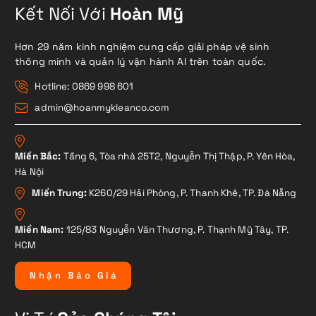
Kết Nối Với
Hoàn Mỹ
Hơn 29 năm kinh nghiệm cung cấp giải pháp vệ sinh
thông minh và quản lý vận hành AI trên toàn quốc.
Hotline: 0869 998 601
admin@hoanmykleanco.com
Miền Bắc:
Tầng 6, Tòa nhà 25T2, Nguyễn Thị Thập, P. Yên Hòa,
Hà Nội
Miền Trung:
K260/29 Hải Phòng, P. Thanh Khê, TP. Đà Nẵng
Miền Nam:
125/83 Nguyễn Văn Thương, P. Thạnh Mỹ Tây, TP.
HCM
N
h
ậ
n
B
á
o
G
i
á