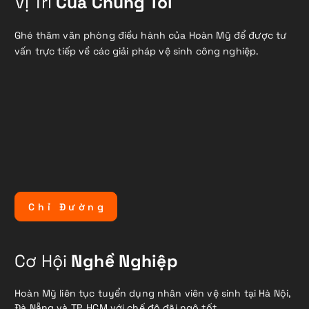
Vị Trí
Của Chúng Tôi
Ghé thăm văn phòng điều hành của Hoàn Mỹ để được tư
vấn trực tiếp về các giải pháp vệ sinh công nghiệp.
C
h
ỉ
Đ
ư
ờ
n
g
Cơ Hội
Nghề Nghiệp
Hoàn Mỹ liên tục tuyển dụng nhân viên vệ sinh tại Hà Nội,
Đà Nẵng và TP. HCM với chế độ đãi ngộ tốt.