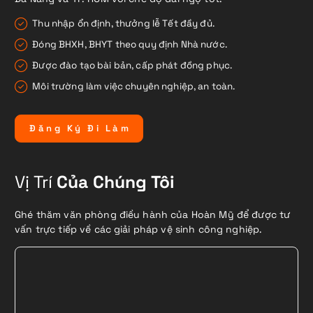
Thu nhập ổn định, thưởng lễ Tết đầy đủ.
Đóng BHXH, BHYT theo quy định Nhà nước.
Được đào tạo bài bản, cấp phát đồng phục.
Môi trường làm việc chuyên nghiệp, an toàn.
Đ
ă
n
g
K
ý
Đ
i
L
à
m
Vị Trí
Của Chúng Tôi
Ghé thăm văn phòng điều hành của Hoàn Mỹ để được tư
vấn trực tiếp về các giải pháp vệ sinh công nghiệp.