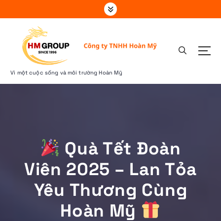
S
k
i
p
t
o
c
Vì một cuộc sống và môi trường Hoàn Mỹ
o
n
t
e
n
t
Quà Tết Đoàn
Viên 2025 – Lan Tỏa
Yêu Thương Cùng
Hoàn Mỹ