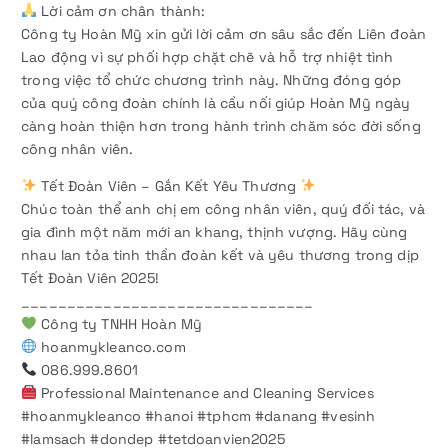
Lời cảm ơn chân thành:
Công ty Hoàn Mỹ xin gửi lời cảm ơn sâu sắc đến Liên đoàn
Lao động vì sự phối hợp chặt chẽ và hỗ trợ nhiệt tình
trong việc tổ chức chương trình này. Những đóng góp
của quý công đoàn chính là cầu nối giúp Hoàn Mỹ ngày
càng hoàn thiện hơn trong hành trình chăm sóc đời sống
công nhân viên.
Tết Đoàn Viên – Gắn Kết Yêu Thương
Chúc toàn thể anh chị em công nhân viên, quý đối tác, và
gia đình một năm mới an khang, thịnh vượng. Hãy cùng
nhau lan tỏa tinh thần đoàn kết và yêu thương trong dịp
Tết Đoàn Viên 2025!
________________________________
Công ty TNHH Hoàn Mỹ
hoanmykleanco.com
086.999.8601
Professional Maintenance and Cleaning Services
#hoanmykleanco #hanoi #tphcm #danang #vesinh
#lamsach #dondep #tetdoanvien2025