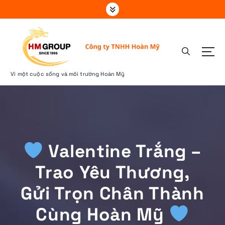
S
k
i
p
t
o
c
Vì một cuộc sống và môi trường Hoàn Mỹ
o
n
t
e
n
t
Valentine Trắng –
Trao Yêu Thương,
Gửi Trọn Chân Thành
Cùng Hoàn Mỹ