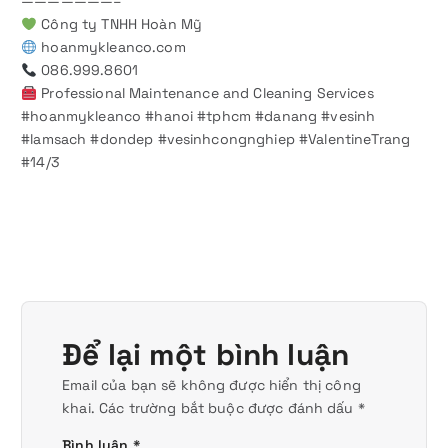
———————–
Công ty TNHH Hoàn Mỹ
hoanmykleanco.com
086.999.8601
Professional Maintenance and Cleaning Services
#hoanmykleanco #hanoi #tphcm #danang #vesinh
#lamsach #dondep #vesinhcongnghiep #ValentineTrang
#14/3
Để lại một bình luận
Email của bạn sẽ không được hiển thị công
khai.
Các trường bắt buộc được đánh dấu
*
Bình luận
*