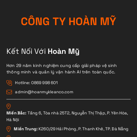
C
Ô
N
G
T
Y
H
O
À
N
M
Ỹ
Kết Nối Với
Hoàn Mỹ
Hơn 29 năm kinh nghiệm cung cấp giải pháp vệ sinh
thông minh và quản lý vận hành AI trên toàn quốc.
Hotline: 0869 998 601
admin@hoanmykleanco.com
Miền Bắc:
Tầng 6, Tòa nhà 25T2, Nguyễn Thị Thập, P. Yên Hòa,
Hà Nội
Miền Trung:
K260/29 Hải Phòng, P. Thanh Khê, TP. Đà Nẵng