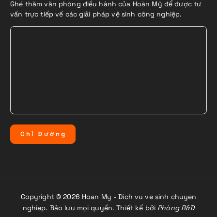
Ghé thăm văn phòng điều hành của Hoàn Mỹ để được tư
vấn trực tiếp về các giải pháp vệ sinh công nghiệp.
C
h
ỉ
Đ
ư
ờ
n
g
Copyright © 2026 Hoan My - Dich vu ve sinh chuyen
nghiep. Bảo lưu mọi quyền. Thiết kế bởi
Phòng R&D