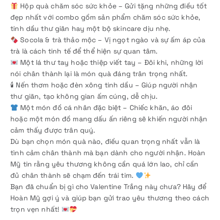
Hộp quà chăm sóc sức khỏe – Gửi tặng những điều tốt
đẹp nhất với combo gồm sản phẩm chăm sóc sức khỏe,
tinh dầu thư giãn hay một bộ skincare dịu nhẹ.
Socola & trà thảo mộc – Vị ngọt ngào và sự ấm áp của
trà là cách tinh tế để thể hiện sự quan tâm.
Một lá thư tay hoặc thiệp viết tay – Đôi khi, những lời
nói chân thành lại là món quà đáng trân trọng nhất.
🕯 Nến thơm hoặc đèn xông tinh dầu – Giúp người nhận
thư giãn, tạo không gian ấm cúng, dễ chịu.
Một món đồ cá nhân đặc biệt – Chiếc khăn, áo đôi
hoặc một món đồ mang dấu ấn riêng sẽ khiến người nhận
cảm thấy được trân quý.
Dù bạn chọn món quà nào, điều quan trọng nhất vẫn là
tình cảm chân thành mà bạn dành cho người nhận. Hoàn
Mỹ tin rằng yêu thương không cần quá lớn lao, chỉ cần
đủ chân thành sẽ chạm đến trái tim.
Bạn đã chuẩn bị gì cho Valentine Trắng này chưa? Hãy để
Hoàn Mỹ gợi ý và giúp bạn gửi trao yêu thương theo cách
trọn vẹn nhất!