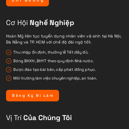
C
h
ỉ
Đ
ư
ờ
n
g
Cơ Hội
Nghề Nghiệp
Hoàn Mỹ liên tục tuyển dụng nhân viên vệ sinh tại Hà Nội,
Đà Nẵng và TP. HCM với chế độ đãi ngộ tốt.
Thu nhập ổn định, thưởng lễ Tết đầy đủ.
Đóng BHXH, BHYT theo quy định Nhà nước.
Được đào tạo bài bản, cấp phát đồng phục.
Môi trường làm việc chuyên nghiệp, an toàn.
Đ
ă
n
g
K
ý
Đ
i
L
à
m
Vị Trí
Của Chúng Tôi