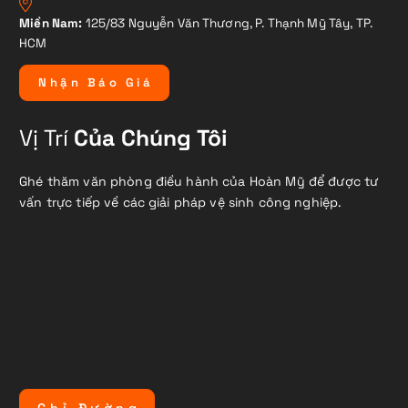
Miền Nam:
125/83 Nguyễn Văn Thương, P. Thạnh Mỹ Tây, TP.
HCM
N
h
ậ
n
B
á
o
G
i
á
Vị Trí
Của Chúng Tôi
Ghé thăm văn phòng điều hành của Hoàn Mỹ để được tư
vấn trực tiếp về các giải pháp vệ sinh công nghiệp.