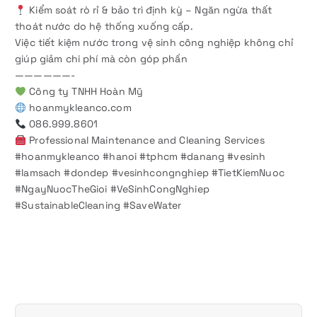
Kiểm soát rò rỉ & bảo trì định kỳ – Ngăn ngừa thất
thoát nước do hệ thống xuống cấp.
Việc tiết kiệm nước trong vệ sinh công nghiệp không chỉ
giúp giảm chi phí mà còn góp phần
——————-
Công ty TNHH Hoàn Mỹ
hoanmykleanco.com
086.999.8601
Professional Maintenance and Cleaning Services
#hoanmykleanco #hanoi #tphcm #danang #vesinh
#lamsach #dondep #vesinhcongnghiep #TietKiemNuoc
#NgayNuocTheGioi #VeSinhCongNghiep
#SustainableCleaning #SaveWater