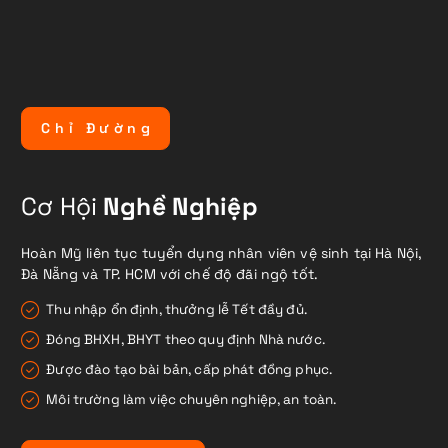
C
h
ỉ
Đ
ư
ờ
n
g
Cơ Hội
Nghề Nghiệp
Hoàn Mỹ liên tục tuyển dụng nhân viên vệ sinh tại Hà Nội,
Đà Nẵng và TP. HCM với chế độ đãi ngộ tốt.
Thu nhập ổn định, thưởng lễ Tết đầy đủ.
Đóng BHXH, BHYT theo quy định Nhà nước.
Được đào tạo bài bản, cấp phát đồng phục.
Môi trường làm việc chuyên nghiệp, an toàn.