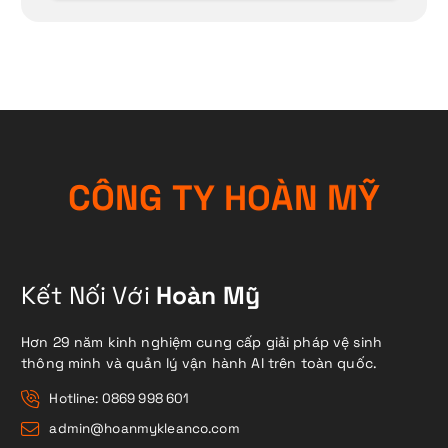
C
Ô
N
G
T
Y
H
O
À
N
M
Ỹ
Kết Nối Với
Hoàn Mỹ
Hơn 29 năm kinh nghiệm cung cấp giải pháp vệ sinh
thông minh và quản lý vận hành AI trên toàn quốc.
Hotline: 0869 998 601
admin@hoanmykleanco.com