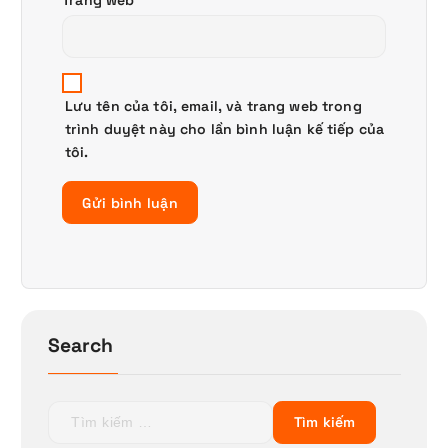
Lưu tên của tôi, email, và trang web trong
trình duyệt này cho lần bình luận kế tiếp của
tôi.
Search
T
ì