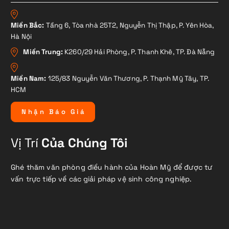
Miền Bắc:
Tầng 6, Tòa nhà 25T2, Nguyễn Thị Thập, P. Yên Hòa,
Hà Nội
Miền Trung:
K260/29 Hải Phòng, P. Thanh Khê, TP. Đà Nẵng
Miền Nam:
125/83 Nguyễn Văn Thương, P. Thạnh Mỹ Tây, TP.
HCM
N
h
ậ
n
B
á
o
G
i
á
Vị Trí
Của Chúng Tôi
Ghé thăm văn phòng điều hành của Hoàn Mỹ để được tư
vấn trực tiếp về các giải pháp vệ sinh công nghiệp.