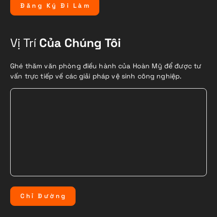
Đ
ă
n
g
K
ý
Đ
i
L
à
m
Vị Trí
Của Chúng Tôi
Ghé thăm văn phòng điều hành của Hoàn Mỹ để được tư
vấn trực tiếp về các giải pháp vệ sinh công nghiệp.
C
h
ỉ
Đ
ư
ờ
n
g