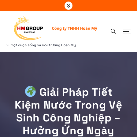
S
k
i
p
t
o
c
Vì một cuộc sống và môi trường Hoàn Mỹ
o
n
t
e
n
t
Giải Pháp Tiết
Kiệm Nước Trong Vệ
Sinh Công Nghiệp –
Hưởng Ứng Ngày