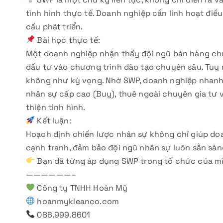
tình hình thực tế. Doanh nghiệp cần linh hoạt đi
cầu phát triển.
Bài học thực tế:
Một doanh nghiệp nhận thấy đội ngũ bán hàng ch
đầu tư vào chương trình đào tạo chuyên sâu. Tuy n
không như kỳ vọng. Nhờ SWP, doanh nghiệp nhanh
nhân sự cấp cao (Buy), thuê ngoài chuyên gia tư v
thiện tình hình.
Kết luận:
Hoạch định chiến lược nhân sự không chỉ giúp doan
cạnh tranh, đảm bảo đội ngũ nhân sự luôn sẵn sàng
Bạn đã từng áp dụng SWP trong tổ chức của mì
——————–
Công ty TNHH Hoàn Mỹ
hoanmykleanco.com
086.999.8601