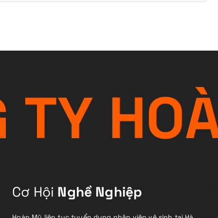
G
T
Y
H
O
Cơ Hội
Nghề Nghiệp
Hoàn Mỹ liên tục tuyển dụng nhân viên vệ sinh tại Hà