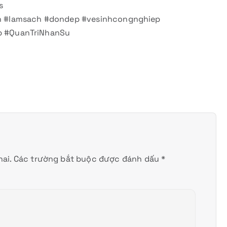
s
h #lamsach #dondep #vesinhcongnghiep
p #QuanTriNhanSu
ai.
Các trường bắt buộc được đánh dấu
*