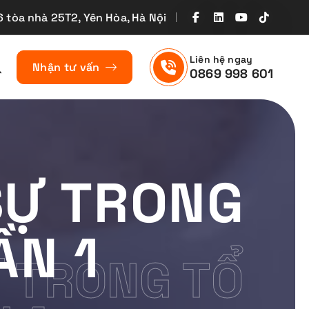
6 tòa nhà 25T2, Yên Hòa, Hà Nội
Liên hệ ngay
Nhận tư vấn
0869 998 601
SỰ TRONG
ẦN 1
Ự TRONG TỔ