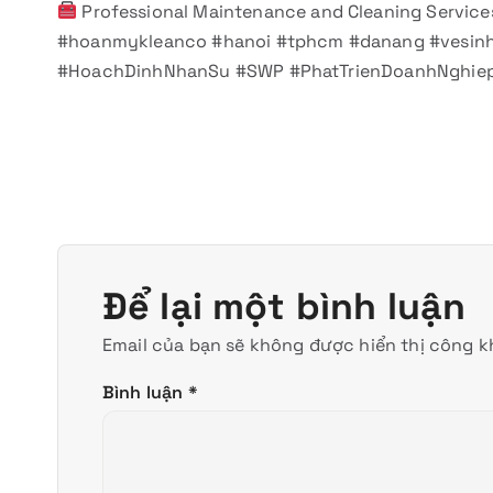
Professional Maintenance and Cleaning Service
#hoanmykleanco #hanoi #tphcm #danang #vesin
#HoachDinhNhanSu #SWP #PhatTrienDoanhNghie
Để lại một bình luận
Email của bạn sẽ không được hiển thị công kh
Bình luận
*