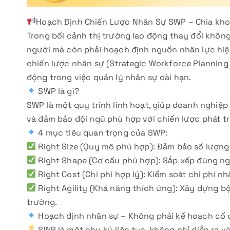
Hoạch Định Chiến Lược Nhân Sự SWP – Chìa kho
Trong bối cảnh thị trường lao động thay đổi khô
người mà còn phải hoạch định nguồn nhân lực hiệ
chiến lược nhân sự (Strategic Workforce Planning
động trong việc quản lý nhân sự dài hạn.
SWP là gì?
SWP là một quy trình linh hoạt, giúp doanh nghiệp
và đảm bảo đội ngũ phù hợp với chiến lược phát tr
4 mục tiêu quan trọng của SWP:
Right Size (Quy mô phù hợp): Đảm bảo số lượng 
Right Shape (Cơ cấu phù hợp): Sắp xếp đúng ngườ
Right Cost (Chi phí hợp lý): Kiểm soát chi phí 
Right Agility (Khả năng thích ứng): Xây dựng bộ
trường.
Hoạch định nhân sự – Không phải kế hoạch cố 
SWP là một chu kỳ liên tục, không chỉ diễn ra 