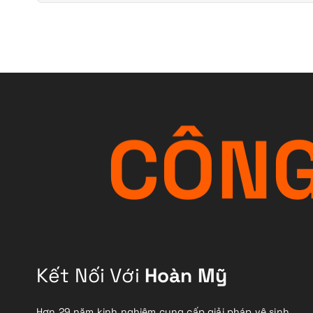
C
Ô
N
Kết Nối Với
Hoàn Mỹ
Hơn 29 năm kinh nghiệm cung cấp giải pháp vệ sinh