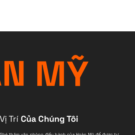
À
N
M
Ỹ
Vị Trí
Của Chúng Tôi
Ghé thăm văn phòng điều hành của Hoàn Mỹ để được tư