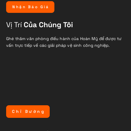
N
h
ậ
n
B
á
o
G
i
á
Vị Trí
Của Chúng Tôi
Ghé thăm văn phòng điều hành của Hoàn Mỹ để được tư
vấn trực tiếp về các giải pháp vệ sinh công nghiệp.
C
h
ỉ
Đ
ư
ờ
n
g