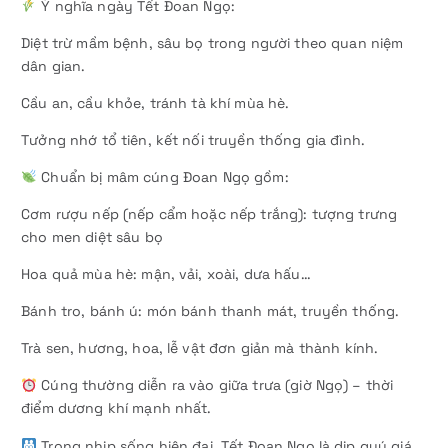
Ý nghĩa ngày Tết Đoan Ngọ:
Diệt trừ mầm bệnh, sâu bọ trong người theo quan niệm
dân gian.
Cầu an, cầu khỏe, tránh tà khí mùa hè.
Tưởng nhớ tổ tiên, kết nối truyền thống gia đình.
Chuẩn bị mâm cúng Đoan Ngọ gồm:
Cơm rượu nếp (nếp cẩm hoặc nếp trắng): tượng trưng
cho men diệt sâu bọ
Hoa quả mùa hè: mận, vải, xoài, dưa hấu…
Bánh tro, bánh ú: món bánh thanh mát, truyền thống.
Trà sen, hương, hoa, lễ vật đơn giản mà thành kính.
Cúng thường diễn ra vào giữa trưa (giờ Ngọ) – thời
điểm dương khí mạnh nhất.
Trong nhịp sống hiện đại, Tết Đoan Ngọ là dịp quý giá