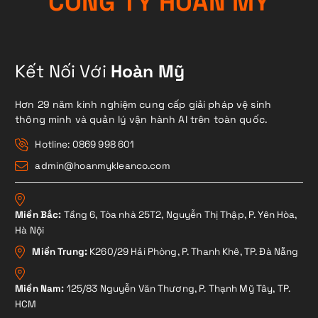
C
Ô
N
G
T
Y
H
O
À
N
M
Ỹ
Kết Nối Với
Hoàn Mỹ
Hơn 29 năm kinh nghiệm cung cấp giải pháp vệ sinh
thông minh và quản lý vận hành AI trên toàn quốc.
Hotline: 0869 998 601
admin@hoanmykleanco.com
Miền Bắc:
Tầng 6, Tòa nhà 25T2, Nguyễn Thị Thập, P. Yên Hòa,
Hà Nội
Miền Trung:
K260/29 Hải Phòng, P. Thanh Khê, TP. Đà Nẵng
Miền Nam:
125/83 Nguyễn Văn Thương, P. Thạnh Mỹ Tây, TP.
HCM