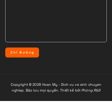
C
h
ỉ
Đ
ư
ờ
n
g
Copyright © 2026 Hoan My - Dich vu ve sinh chuyen
nghiep. Bảo lưu mọi quyền. Thiết kế bởi
Phòng R&D