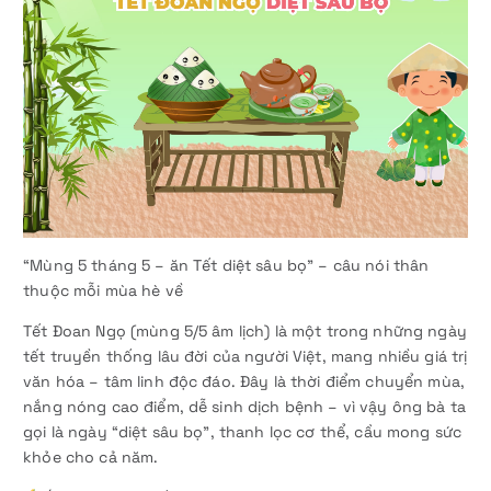
“Mùng 5 tháng 5 – ăn Tết diệt sâu bọ” – câu nói thân
thuộc mỗi mùa hè về
Tết Đoan Ngọ (mùng 5/5 âm lịch) là một trong những ngày
tết truyền thống lâu đời của người Việt, mang nhiều giá trị
văn hóa – tâm linh độc đáo. Đây là thời điểm chuyển mùa,
nắng nóng cao điểm, dễ sinh dịch bệnh – vì vậy ông bà ta
gọi là ngày “diệt sâu bọ”, thanh lọc cơ thể, cầu mong sức
khỏe cho cả năm.