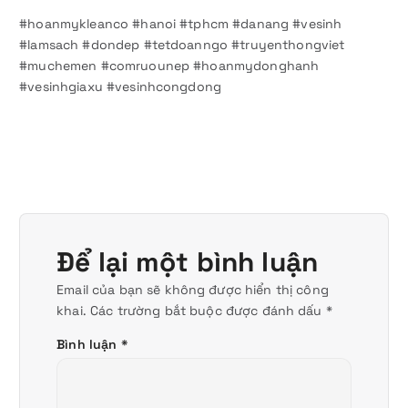
#hoanmykleanco #hanoi #tphcm #danang #vesinh
#lamsach #dondep #tetdoanngo #truyenthongviet
#muchemen #comruounep #hoanmydonghanh
#vesinhgiaxu #vesinhcongdong
Để lại một bình luận
Email của bạn sẽ không được hiển thị công
khai.
Các trường bắt buộc được đánh dấu
*
Bình luận
*