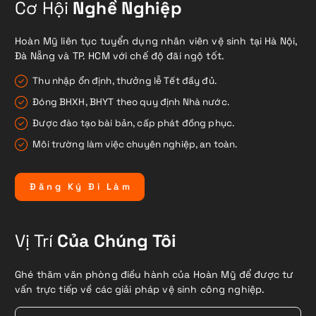
Cơ Hội
Nghề Nghiệp
Hoàn Mỹ liên tục tuyển dụng nhân viên vệ sinh tại Hà Nội,
Đà Nẵng và TP. HCM với chế độ đãi ngộ tốt.
Thu nhập ổn định, thưởng lễ Tết đầy đủ.
Đóng BHXH, BHYT theo quy định Nhà nước.
Được đào tạo bài bản, cấp phát đồng phục.
Môi trường làm việc chuyên nghiệp, an toàn.
Đ
ă
n
g
K
ý
Đ
i
L
à
m
Vị Trí
Của Chúng Tôi
Ghé thăm văn phòng điều hành của Hoàn Mỹ để được tư
vấn trực tiếp về các giải pháp vệ sinh công nghiệp.