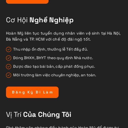
Cơ Hội
Nghề Nghiệp
Hoàn Mỹ liên tục tuyển dụng nhân viên vệ sinh tại Hà Nội,
Đà Nẵng và TP. HCM với chế độ đãi ngộ tốt.
Thu nhập ổn định, thưởng lễ Tết đầy đủ.
Đóng BHXH, BHYT theo quy định Nhà nước.
Được đào tạo bài bản, cấp phát đồng phục.
Môi trường làm việc chuyên nghiệp, an toàn.
Đ
ă
n
g
K
ý
Đ
i
L
à
m
Vị Trí
Của Chúng Tôi
Ghé thăm văn phòng điều hành của Hoàn Mỹ để được tư