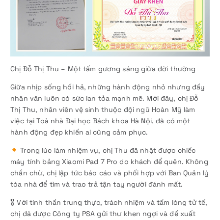
Chị Đỗ Thị Thu – Một tấm gương sáng giữa đời thường
Giữa nhịp sống hối hả, những hành động nhỏ nhưng đầy
nhân văn luôn có sức lan tỏa mạnh mẽ. Mới đây, chị Đỗ
Thị Thu, nhân viên vệ sinh thuộc đội ngũ Hoàn Mỹ làm
việc tại Toà nhà Đại học Bách khoa Hà Nội, đã có một
hành động đẹp khiến ai cũng cảm phục.
Trong lúc làm nhiệm vụ, chị Thu đã nhặt được chiếc
máy tính bảng Xiaomi Pad 7 Pro do khách để quên. Không
chần chừ, chị lập tức báo cáo và phối hợp với Ban Quản lý
tòa nhà để tìm và trao trả tận tay người đánh mất.
🎖 Với tinh thần trung thực, trách nhiệm và tấm lòng tử tế,
chị đã được Công ty PSA gửi thư khen ngợi và đề xuất