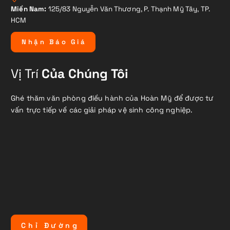
Miền Nam:
125/83 Nguyễn Văn Thương, P. Thạnh Mỹ Tây, TP.
HCM
N
h
ậ
n
B
á
o
G
i
á
Vị Trí
Của Chúng Tôi
Ghé thăm văn phòng điều hành của Hoàn Mỹ để được tư
vấn trực tiếp về các giải pháp vệ sinh công nghiệp.
C
h
ỉ
Đ
ư
ờ
n
g