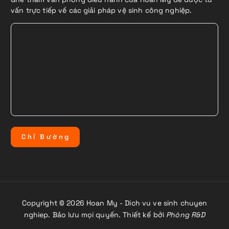
vấn trực tiếp về các giải pháp vệ sinh công nghiệp.
C
h
ỉ
Đ
ư
ờ
n
g
Copyright © 2026 Hoan My - Dich vu ve sinh chuyen
nghiep. Bảo lưu mọi quyền. Thiết kế bởi
Phòng R&D