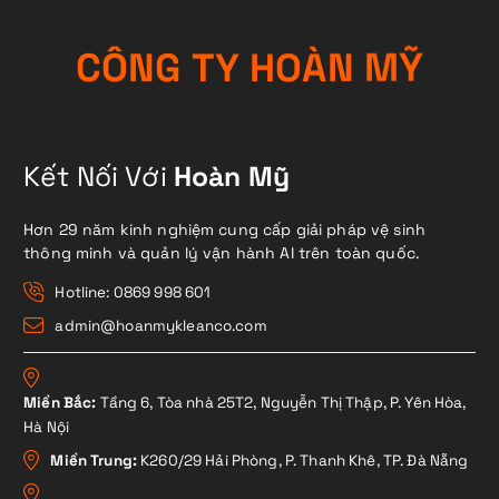
C
Ô
N
G
T
Y
H
O
À
N
M
Ỹ
Kết Nối Với
Hoàn Mỹ
Hơn 29 năm kinh nghiệm cung cấp giải pháp vệ sinh
thông minh và quản lý vận hành AI trên toàn quốc.
Hotline: 0869 998 601
admin@hoanmykleanco.com
Miền Bắc:
Tầng 6, Tòa nhà 25T2, Nguyễn Thị Thập, P. Yên Hòa,
Hà Nội
Miền Trung:
K260/29 Hải Phòng, P. Thanh Khê, TP. Đà Nẵng