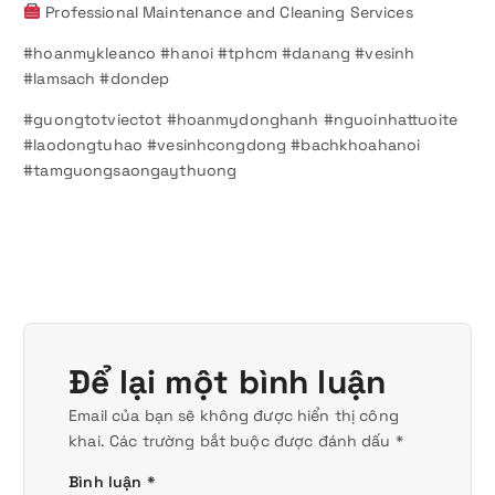
Professional Maintenance and Cleaning Services
#hoanmykleanco #hanoi #tphcm #danang #vesinh
#lamsach #dondep
#guongtotviectot #hoanmydonghanh #nguoinhattuoite
#laodongtuhao #vesinhcongdong #bachkhoahanoi
#tamguongsaongaythuong
Để lại một bình luận
Email của bạn sẽ không được hiển thị công
khai.
Các trường bắt buộc được đánh dấu
*
Bình luận
*