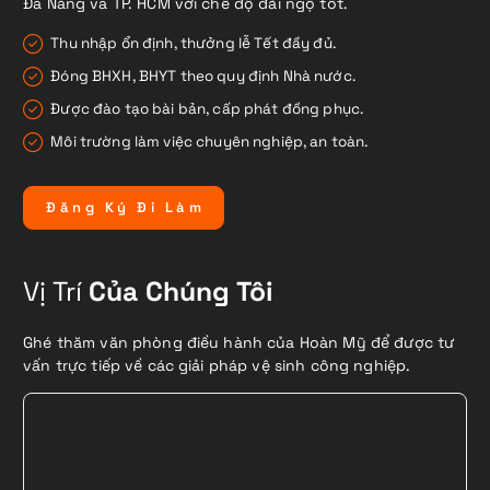
Đà Nẵng và TP. HCM với chế độ đãi ngộ tốt.
Thu nhập ổn định, thưởng lễ Tết đầy đủ.
Đóng BHXH, BHYT theo quy định Nhà nước.
Được đào tạo bài bản, cấp phát đồng phục.
Môi trường làm việc chuyên nghiệp, an toàn.
Đ
ă
n
g
K
ý
Đ
i
L
à
m
Vị Trí
Của Chúng Tôi
Ghé thăm văn phòng điều hành của Hoàn Mỹ để được tư
vấn trực tiếp về các giải pháp vệ sinh công nghiệp.