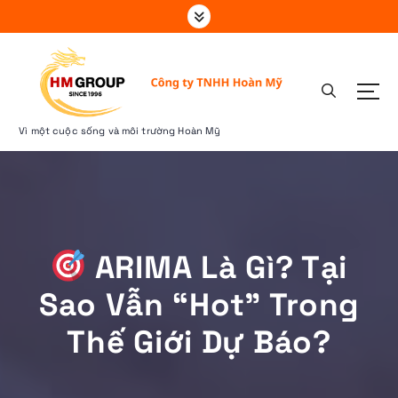
S
k
i
p
t
o
c
Vì một cuộc sống và môi trường Hoàn Mỹ
o
n
t
e
n
t
ARIMA Là Gì? Tại
Sao Vẫn “hot” Trong
Thế Giới Dự Báo?