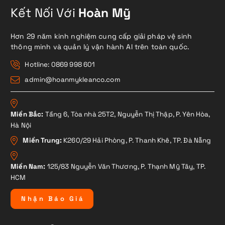
Kết Nối Với
Hoàn Mỹ
Hơn 29 năm kinh nghiệm cung cấp giải pháp vệ sinh
thông minh và quản lý vận hành AI trên toàn quốc.
Hotline: 0869 998 601
admin@hoanmykleanco.com
Miền Bắc:
Tầng 6, Tòa nhà 25T2, Nguyễn Thị Thập, P. Yên Hòa,
Hà Nội
Miền Trung:
K260/29 Hải Phòng, P. Thanh Khê, TP. Đà Nẵng
Miền Nam:
125/83 Nguyễn Văn Thương, P. Thạnh Mỹ Tây, TP.
HCM
N
h
ậ
n
B
á
o
G
i
á