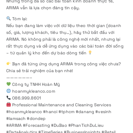
Nhưng trong đa số các bài toán kinh doanh thực tế,
ARIMA vẫn là lựa chọn đáng tin cậy.
Tóm lại:
Nếu bạn đang làm việc với dữ liệu theo thời gian (doanh
số, giá, lượng khách, tiêu thụ…), hãy thử bắt đầu với
ARIMA. Nó không phải là công nghệ mới nhất, nhưng lại
rất thực dụng và dễ ứng dụng vào các bài toán đời sống
– từ quản lý kho đến dự báo dòng tiền
Bạn đã từng ứng dụng ARIMA trong công việc chưa?
Chia sẻ trải nghiệm của bạn nhé!
——————–
Công ty TNHH Hoàn Mỹ
hoanmykleanco.com
086.999.8601
Professional Maintenance and Cleaning Services
#hoanmykleanco #hanoi #tphcm #danang #vesinh
#lamsach #dondep
#ARIMA #Forecasting #DuBao #PhanTichDuLieu
#DataAnalytics #TimeSeries #BusinessInsights #Retail