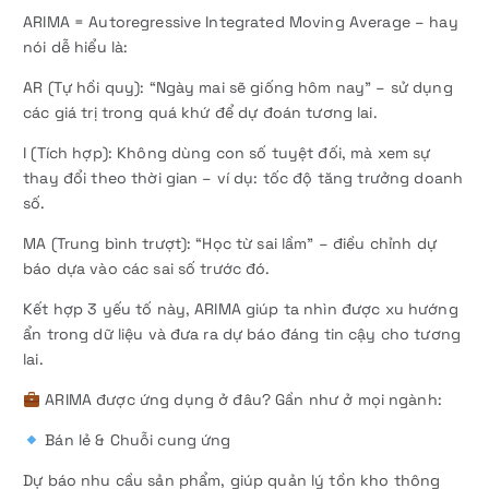
ARIMA = Autoregressive Integrated Moving Average – hay
nói dễ hiểu là:
AR (Tự hồi quy): “Ngày mai sẽ giống hôm nay” – sử dụng
các giá trị trong quá khứ để dự đoán tương lai.
I (Tích hợp): Không dùng con số tuyệt đối, mà xem sự
thay đổi theo thời gian – ví dụ: tốc độ tăng trưởng doanh
số.
MA (Trung bình trượt): “Học từ sai lầm” – điều chỉnh dự
báo dựa vào các sai số trước đó.
Kết hợp 3 yếu tố này, ARIMA giúp ta nhìn được xu hướng
ẩn trong dữ liệu và đưa ra dự báo đáng tin cậy cho tương
lai.
ARIMA được ứng dụng ở đâu? Gần như ở mọi ngành:
Bán lẻ & Chuỗi cung ứng
Dự báo nhu cầu sản phẩm, giúp quản lý tồn kho thông