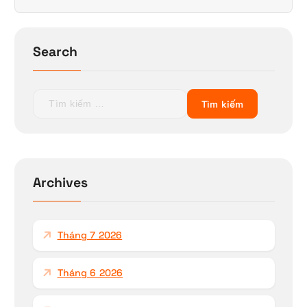
Search
T
ì
m
k
i
ế
Archives
m
c
h
Tháng 7 2026
o
:
Tháng 6 2026