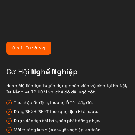
C
h
ỉ
Đ
ư
ờ
n
g
Cơ Hội
Nghề Nghiệp
Hoàn Mỹ liên tục tuyển dụng nhân viên vệ sinh tại Hà Nội,
Đà Nẵng và TP. HCM với chế độ đãi ngộ tốt.
Thu nhập ổn định, thưởng lễ Tết đầy đủ.
Đóng BHXH, BHYT theo quy định Nhà nước.
Được đào tạo bài bản, cấp phát đồng phục.
Môi trường làm việc chuyên nghiệp, an toàn.