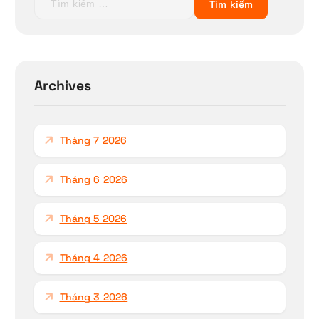
ì
m
k
i
ế
Archives
m
c
h
Tháng 7 2026
o
:
Tháng 6 2026
Tháng 5 2026
Tháng 4 2026
Tháng 3 2026