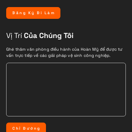
Đ
ă
n
g
K
ý
Đ
i
L
à
m
Vị Trí
Của Chúng Tôi
Ghé thăm văn phòng điều hành của Hoàn Mỹ để được tư
vấn trực tiếp về các giải pháp vệ sinh công nghiệp.
C
h
ỉ
Đ
ư
ờ
n
g