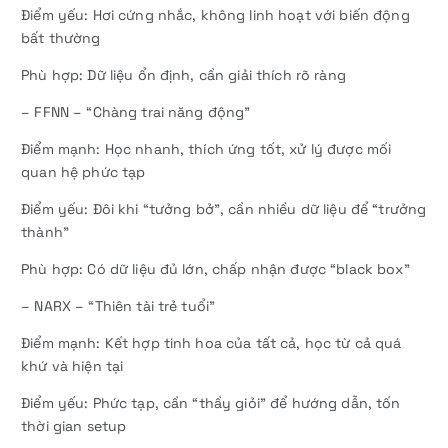
Điểm yếu: Hơi cứng nhắc, không linh hoạt với biến động
bất thường
Phù hợp: Dữ liệu ổn định, cần giải thích rõ ràng
– FFNN – “Chàng trai năng động”
Điểm mạnh: Học nhanh, thích ứng tốt, xử lý được mối
quan hệ phức tạp
Điểm yếu: Đôi khi “tưởng bở”, cần nhiều dữ liệu để “trưởng
thành”
Phù hợp: Có dữ liệu đủ lớn, chấp nhận được “black box”
– NARX – “Thiên tài trẻ tuổi”
Điểm mạnh: Kết hợp tinh hoa của tất cả, học từ cả quá
khứ và hiện tại
Điểm yếu: Phức tạp, cần “thầy giỏi” để hướng dẫn, tốn
thời gian setup