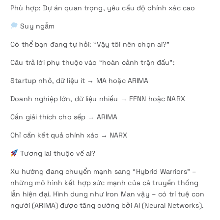
Phù hợp: Dự án quan trọng, yêu cầu độ chính xác cao
Suy ngẫm
Có thể bạn đang tự hỏi: “Vậy tôi nên chọn ai?”
Câu trả lời phụ thuộc vào “hoàn cảnh trận đấu”:
Startup nhỏ, dữ liệu ít → MA hoặc ARIMA
Doanh nghiệp lớn, dữ liệu nhiều → FFNN hoặc NARX
Cần giải thích cho sếp → ARIMA
Chỉ cần kết quả chính xác → NARX
Tương lai thuộc về ai?
Xu hướng đang chuyển mạnh sang “Hybrid Warriors” –
những mô hình kết hợp sức mạnh của cả truyền thống
lẫn hiện đại. Hình dung như Iron Man vậy – có trí tuệ con
người (ARIMA) được tăng cường bởi AI (Neural Networks).