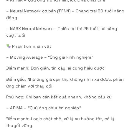
– ARIMA – Quý ông trung niên, logic và chặt chẽ
– Neural Network cơ bản (FFNN) – Chàng trai 30 tuổi năng
động
– NARX Neural Network – Thiên tài trẻ 25 tuổi, tài năng
vượt tuổi
Phân tích nhân vật
– Moving Average – “Ông già kinh nghiệm”
Điểm mạnh: Đơn giản, tin cậy, ai cũng hiểu được
Điểm yếu: Như ông già cận thị, không nhìn xa được, phản
ứng chậm với thay đổi
Phù hợp: Khi bạn cần kết quả nhanh, không cầu kỳ
– ARIMA – “Quý ông chuyên nghiệp”
Điểm mạnh: Logic chặt chẽ, xử lý xu hướng tốt, có lý
thuyết vững