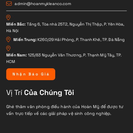
admin@hoanmykleanco.com
Miền Bắc:
Tầng 6, Tòa nhà 25T2, Nguyễn Thị Thập, P. Yên Hòa,
Hà Nội
Miền Trung:
K260/29 Hải Phòng, P. Thanh Khê, TP. Đà Nẵng
Miền Nam:
125/83 Nguyễn Văn Thương, P. Thạnh Mỹ Tây, TP.
HCM
N
h
ậ
n
B
á
o
G
i
á
Vị Trí
Của Chúng Tôi
Ghé thăm văn phòng điều hành của Hoàn Mỹ để được tư
vấn trực tiếp về các giải pháp vệ sinh công nghiệp.