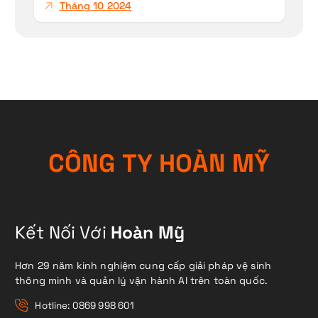
Tháng 10 2024
C
Ô
N
G
T
Y
H
O
À
N
M
Ỹ
Kết Nối Với
Hoàn Mỹ
Hơn 29 năm kinh nghiệm cung cấp giải pháp vệ sinh
thông minh và quản lý vận hành AI trên toàn quốc.
Hotline: 0869 998 601