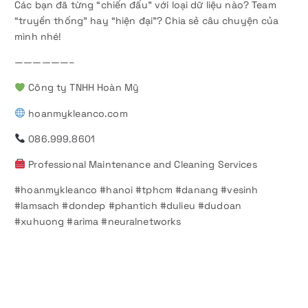
Các bạn đã từng “chiến đấu” với loại dữ liệu nào? Team
“truyền thống” hay “hiện đại”? Chia sẻ câu chuyện của
mình nhé!
——————–
Công ty TNHH Hoàn Mỹ
hoanmykleanco.com
086.999.8601
Professional Maintenance and Cleaning Services
#hoanmykleanco #hanoi #tphcm #danang #vesinh
#lamsach #dondep #phantich #dulieu #dudoan
#xuhuong #arima #neuralnetworks