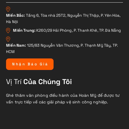
Miền Bắc:
Tầng 6, Tòa nhà 25T2, Nguyễn Thị Thập, P. Yên Hòa,
Hà Nội
Miền Trung:
K260/29 Hải Phòng, P. Thanh Khê, TP. Đà Nẵng
Miền Nam:
125/83 Nguyễn Văn Thương, P. Thạnh Mỹ Tây, TP.
HCM
N
h
ậ
n
B
á
o
G
i
á
Vị Trí
Của Chúng Tôi
Ghé thăm văn phòng điều hành của Hoàn Mỹ để được tư
vấn trực tiếp về các giải pháp vệ sinh công nghiệp.