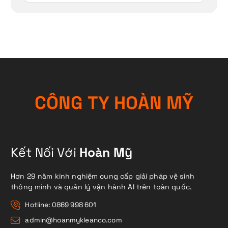
C
Ô
N
G
T
Y
H
O
À
N
M
Ỹ
Kết Nối Với
Hoàn Mỹ
Hơn 29 năm kinh nghiệm cung cấp giải pháp vệ sinh
thông minh và quản lý vận hành AI trên toàn quốc.
Hotline: 0869 998 601
admin@hoanmykleanco.com