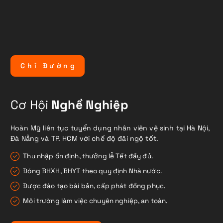
C
h
ỉ
Đ
ư
ờ
n
g
Cơ Hội
Nghề Nghiệp
Hoàn Mỹ liên tục tuyển dụng nhân viên vệ sinh tại Hà Nội,
Đà Nẵng và TP. HCM với chế độ đãi ngộ tốt.
Thu nhập ổn định, thưởng lễ Tết đầy đủ.
Đóng BHXH, BHYT theo quy định Nhà nước.
Được đào tạo bài bản, cấp phát đồng phục.
Môi trường làm việc chuyên nghiệp, an toàn.