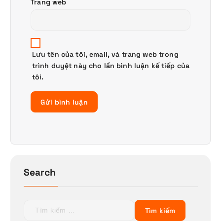
Trang web
Lưu tên của tôi, email, và trang web trong
trình duyệt này cho lần bình luận kế tiếp của
tôi.
Search
T
ì