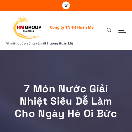
S
k
i
p
t
o
c
Vì một cuộc sống và môi trường Hoàn Mỹ
o
n
t
e
n
t
7 Món Nước Giải
Nhiệt Siêu Dễ Làm
Cho Ngày Hè Oi Bức