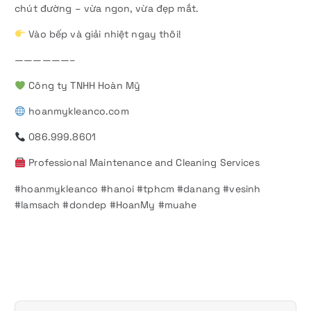
chút đường – vừa ngon, vừa đẹp mắt.
Vào bếp và giải nhiệt ngay thôi!
——————–
Công ty TNHH Hoàn Mỹ
hoanmykleanco.com
086.999.8601
Professional Maintenance and Cleaning Services
#hoanmykleanco #hanoi #tphcm #danang #vesinh
#lamsach #dondep #HoanMy #muahe