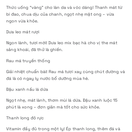
Thức uống “vàng” cho làn da và vóc dáng! Thanh mát từ
bí đao, chua dịu của chanh, ngọt nhẹ mật ong – vừa
ngon vừa khỏe.
Dưa leo mát rượi
Ngon lành, tươi mới! Dưa leo mix bạc hà cho vị the mát
sảng khoái, đã thử là ghiền.
Rau má truyền thống
Giải nhiệt chuẩn bài! Rau má tươi xay cùng chút đường và
đá là có ngay ly nước bổ dưỡng mùa hè.
Đậu xanh nấu lá dứa
Ngọt nhẹ, mát lành, thơm mùi lá dứa. Đậu xanh luộc 15
phút là xong – đơn giản mà tốt cho sức khỏe.
Thanh long đỏ rực
Vitamin đầy đủ trong một ly! Ép thanh long, thêm đá và