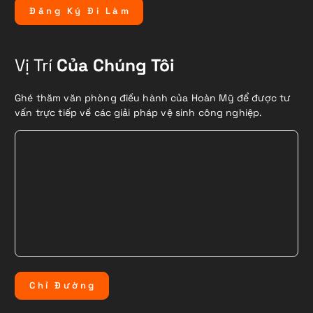
Đ
ă
n
g
K
ý
Đ
i
L
à
m
Vị Trí
Của Chúng Tôi
Ghé thăm văn phòng điều hành của Hoàn Mỹ để được tư
vấn trực tiếp về các giải pháp vệ sinh công nghiệp.
C
h
ỉ
Đ
ư
ờ
n
g