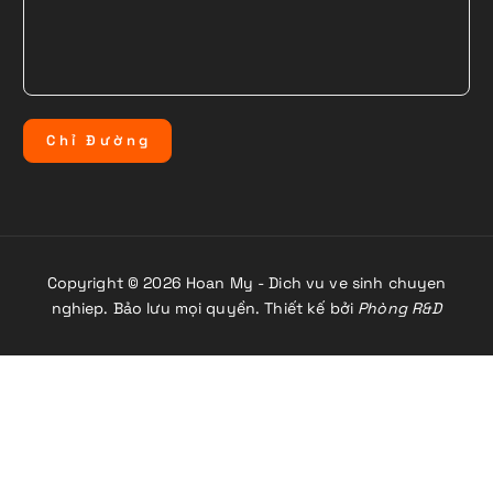
C
h
ỉ
Đ
ư
ờ
n
g
Copyright © 2026 Hoan My - Dich vu ve sinh chuyen
nghiep. Bảo lưu mọi quyền. Thiết kế bởi
Phòng R&D