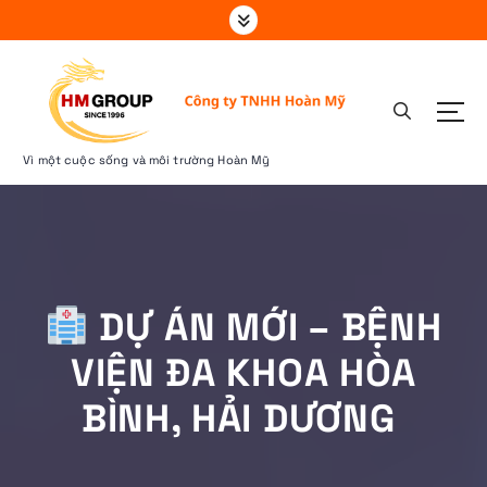
S
k
i
p
t
o
c
Vì một cuộc sống và môi trường Hoàn Mỹ
o
n
t
e
n
t
DỰ ÁN MỚI – BỆNH
VIỆN ĐA KHOA HÒA
BÌNH, HẢI DƯƠNG