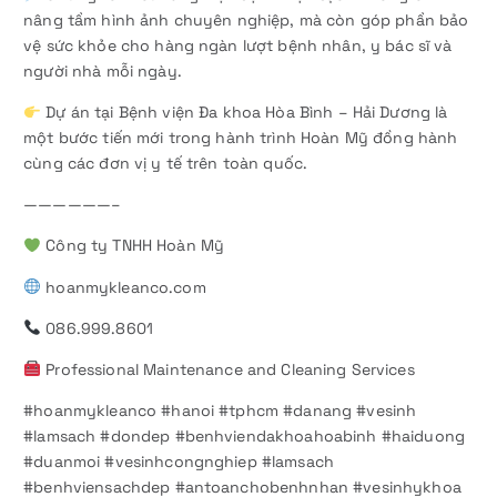
nâng tầm hình ảnh chuyên nghiệp, mà còn góp phần bảo
vệ sức khỏe cho hàng ngàn lượt bệnh nhân, y bác sĩ và
người nhà mỗi ngày.
Dự án tại Bệnh viện Đa khoa Hòa Bình – Hải Dương là
một bước tiến mới trong hành trình Hoàn Mỹ đồng hành
cùng các đơn vị y tế trên toàn quốc.
——————–
Công ty TNHH Hoàn Mỹ
hoanmykleanco.com
086.999.8601
Professional Maintenance and Cleaning Services
#hoanmykleanco #hanoi #tphcm #danang #vesinh
#lamsach #dondep #benhviendakhoahoabinh #haiduong
#duanmoi #vesinhcongnghiep #lamsach
#benhviensachdep #antoanchobenhnhan #vesinhykhoa