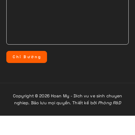
C
h
ỉ
Đ
ư
ờ
n
g
Copyright © 2026 Hoan My - Dich vu ve sinh chuyen
nghiep. Bảo lưu mọi quyền. Thiết kế bởi
Phòng R&D