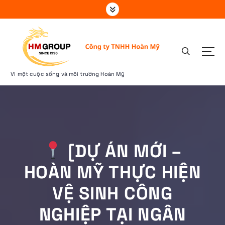
S
k
i
p
t
o
c
Vì một cuộc sống và môi trường Hoàn Mỹ
o
n
t
e
n
t
[DỰ ÁN MỚI –
HOÀN MỸ THỰC HIỆN
VỆ SINH CÔNG
NGHIỆP TẠI NGÂN