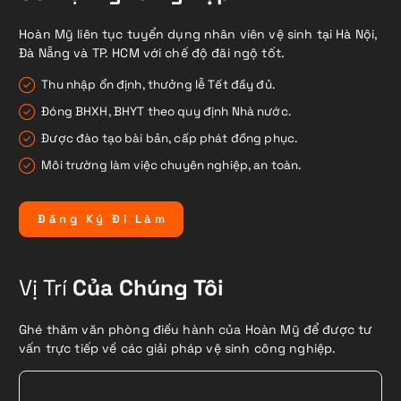
Hoàn Mỹ liên tục tuyển dụng nhân viên vệ sinh tại Hà Nội,
Đà Nẵng và TP. HCM với chế độ đãi ngộ tốt.
Thu nhập ổn định, thưởng lễ Tết đầy đủ.
Đóng BHXH, BHYT theo quy định Nhà nước.
Được đào tạo bài bản, cấp phát đồng phục.
Môi trường làm việc chuyên nghiệp, an toàn.
Đ
ă
n
g
K
ý
Đ
i
L
à
m
Vị Trí
Của Chúng Tôi
Ghé thăm văn phòng điều hành của Hoàn Mỹ để được tư
vấn trực tiếp về các giải pháp vệ sinh công nghiệp.