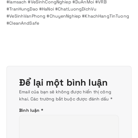
#lamsach #VeSinhCongNghiep #DuAnMoi #VRB
#TranHungDao #HaNoi #ChatLuongDichVu
#VeSinhVanPhong #ChuyenNghiep #KhachHangTinTuong
#CleanAndSafe
Để lại một bình luận
Email của bạn sẽ không được hiển thị công
khai.
Các trường bắt buộc được đánh dấu
*
Bình luận
*