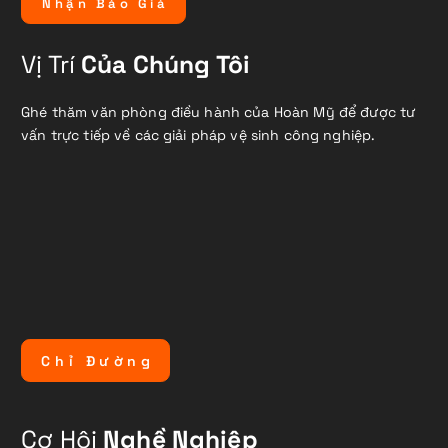
N
h
ậ
n
B
á
o
G
i
á
Vị Trí
Của Chúng Tôi
Ghé thăm văn phòng điều hành của Hoàn Mỹ để được tư
vấn trực tiếp về các giải pháp vệ sinh công nghiệp.
C
h
ỉ
Đ
ư
ờ
n
g
Cơ Hội
Nghề Nghiệp