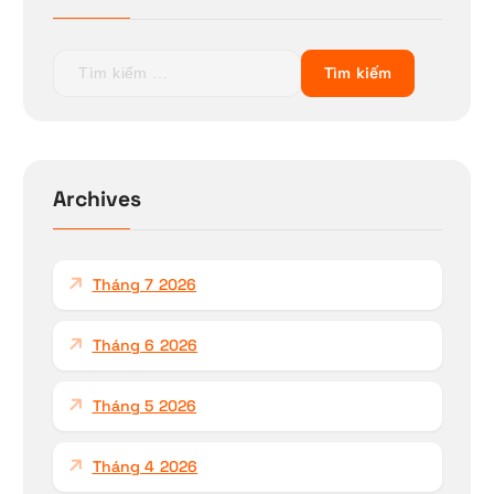
T
ì
m
k
i
ế
Archives
m
c
h
Tháng 7 2026
o
:
Tháng 6 2026
Tháng 5 2026
Tháng 4 2026