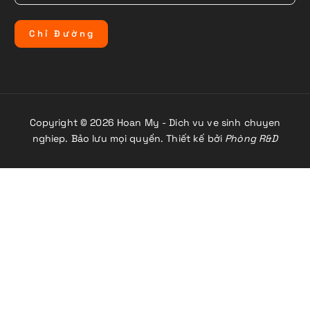
C
h
ỉ
Đ
ư
ờ
n
g
Copyright © 2026 Hoan My - Dich vu ve sinh chuyen
nghiep. Bảo lưu mọi quyền. Thiết kế bởi
Phòng R&D