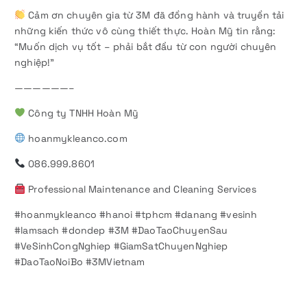
Cảm ơn chuyên gia từ 3M đã đồng hành và truyền tải
những kiến thức vô cùng thiết thực. Hoàn Mỹ tin rằng:
“Muốn dịch vụ tốt – phải bắt đầu từ con người chuyên
nghiệp!”
——————–
Công ty TNHH Hoàn Mỹ
hoanmykleanco.com
086.999.8601
Professional Maintenance and Cleaning Services
#hoanmykleanco #hanoi #tphcm #danang #vesinh
#lamsach #dondep #3M #DaoTaoChuyenSau
#VeSinhCongNghiep #GiamSatChuyenNghiep
#DaoTaoNoiBo #3MVietnam