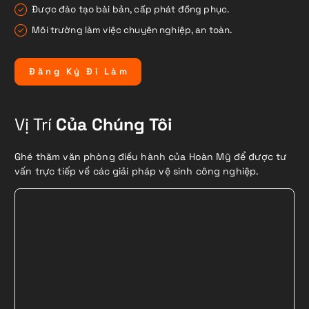
Được đào tạo bài bản, cấp phát đồng phục.
Môi trường làm việc chuyên nghiệp, an toàn.
Đ
ă
n
g
K
ý
Đ
i
L
à
m
Vị Trí
Của Chúng Tôi
Ghé thăm văn phòng điều hành của Hoàn Mỹ để được tư
vấn trực tiếp về các giải pháp vệ sinh công nghiệp.