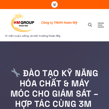
S
k
i
p
t
o
c
Vì một cuộc sống và môi trường Hoàn Mỹ
o
n
t
e
n
t
ĐÀO TẠO KỸ NĂNG
HÓA CHẤT & MÁY
MÓC CHO GIÁM SÁT –
HỢP TÁC CÙNG 3M