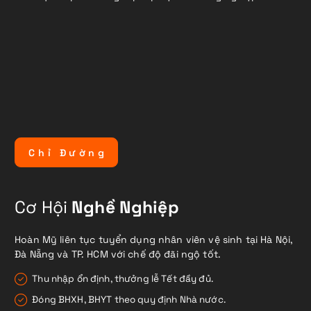
C
h
ỉ
Đ
ư
ờ
n
g
Cơ Hội
Nghề Nghiệp
Hoàn Mỹ liên tục tuyển dụng nhân viên vệ sinh tại Hà Nội,
Đà Nẵng và TP. HCM với chế độ đãi ngộ tốt.
Thu nhập ổn định, thưởng lễ Tết đầy đủ.
Đóng BHXH, BHYT theo quy định Nhà nước.