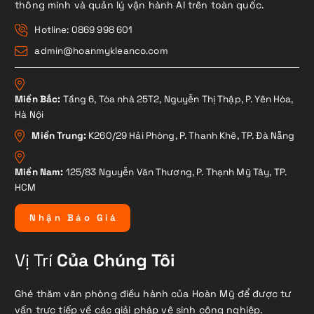
thông minh và quản lý vận hành AI trên toàn quốc.
Hotline: 0869 998 601
admin@hoanmykleanco.com
Miền Bắc:
Tầng 6, Tòa nhà 25T2, Nguyễn Thị Thập, P. Yên Hòa,
Hà Nội
Miền Trung:
K260/29 Hải Phòng, P. Thanh Khê, TP. Đà Nẵng
Miền Nam:
125/83 Nguyễn Văn Thương, P. Thạnh Mỹ Tây, TP.
HCM
N
h
ậ
n
B
á
o
G
i
á
Vị Trí
Của Chúng Tôi
Ghé thăm văn phòng điều hành của Hoàn Mỹ để được tư
vấn trực tiếp về các giải pháp vệ sinh công nghiệp.