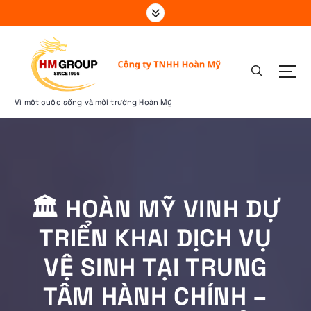
S
k
i
p
t
o
c
Vì một cuộc sống và môi trường Hoàn Mỹ
o
n
t
e
n
t
🏛 HOÀN MỸ VINH DỰ
TRIỂN KHAI DỊCH VỤ
VỆ SINH TẠI TRUNG
TÂM HÀNH CHÍNH –