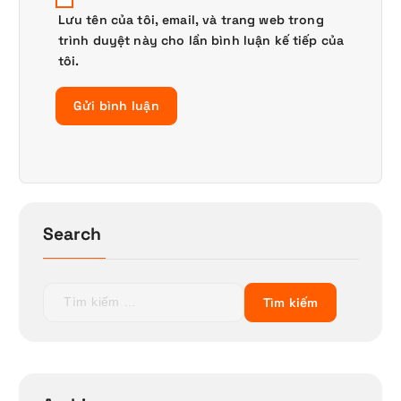
Lưu tên của tôi, email, và trang web trong
trình duyệt này cho lần bình luận kế tiếp của
tôi.
Search
T
ì
m
k
i
ế