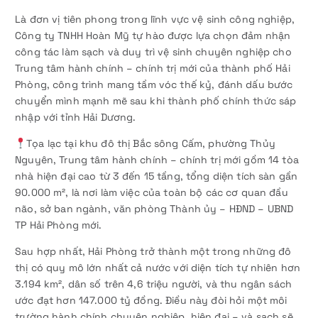
Là đơn vị tiên phong trong lĩnh vực vệ sinh công nghiệp,
Công ty TNHH Hoàn Mỹ tự hào được lựa chọn đảm nhận
công tác làm sạch và duy trì vệ sinh chuyên nghiệp cho
Trung tâm hành chính – chính trị mới của thành phố Hải
Phòng, công trình mang tầm vóc thế kỷ, đánh dấu bước
chuyển mình mạnh mẽ sau khi thành phố chính thức sáp
nhập với tỉnh Hải Dương.
Tọa lạc tại khu đô thị Bắc sông Cấm, phường Thủy
Nguyên, Trung tâm hành chính – chính trị mới gồm 14 tòa
nhà hiện đại cao từ 3 đến 15 tầng, tổng diện tích sàn gần
90.000 m², là nơi làm việc của toàn bộ các cơ quan đầu
não, sở ban ngành, văn phòng Thành ủy – HĐND – UBND
TP Hải Phòng mới.
Sau hợp nhất, Hải Phòng trở thành một trong những đô
thị có quy mô lớn nhất cả nước với diện tích tự nhiên hơn
3.194 km², dân số trên 4,6 triệu người, và thu ngân sách
ước đạt hơn 147.000 tỷ đồng. Điều này đòi hỏi một môi
trường hành chính chuyên nghiệp, hiện đại – và sạch sẽ