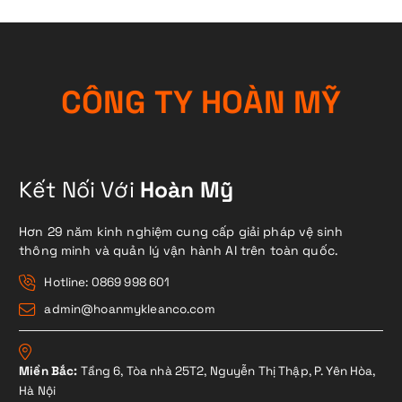
C
Ô
N
G
T
Y
H
O
À
N
M
Ỹ
Kết Nối Với
Hoàn Mỹ
Hơn 29 năm kinh nghiệm cung cấp giải pháp vệ sinh
thông minh và quản lý vận hành AI trên toàn quốc.
Hotline: 0869 998 601
admin@hoanmykleanco.com
Miền Bắc:
Tầng 6, Tòa nhà 25T2, Nguyễn Thị Thập, P. Yên Hòa,
Hà Nội