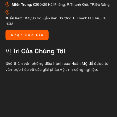
Miền Trung:
K260/29 Hải Phòng, P. Thanh Khê, TP. Đà Nẵng
Miền Nam:
125/83 Nguyễn Văn Thương, P. Thạnh Mỹ Tây, TP.
HCM
N
h
ậ
n
B
á
o
G
i
á
Vị Trí
Của Chúng Tôi
Ghé thăm văn phòng điều hành của Hoàn Mỹ để được tư
vấn trực tiếp về các giải pháp vệ sinh công nghiệp.