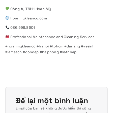
Công ty TNHH Hoàn Mỹ
hoanmykleanco.com
086.999.8601
Professional Maintenance and Cleaning Services
#hoanmykleanco #hanoi #tphcm #danang #vesinh
#lamsach #dondep #haiphong #satnhap
Để lại một bình luận
Email của bạn sẽ không được hiển thị công