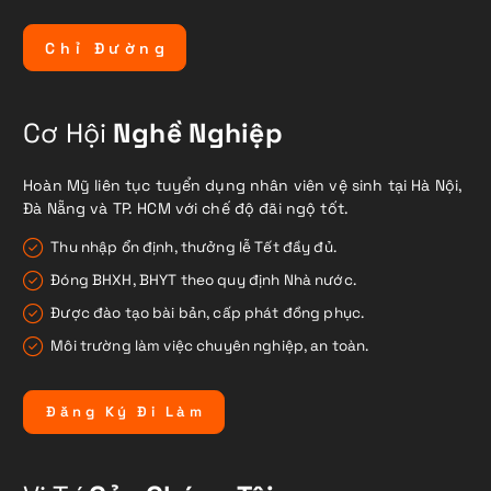
C
h
ỉ
Đ
ư
ờ
n
g
Cơ Hội
Nghề Nghiệp
Hoàn Mỹ liên tục tuyển dụng nhân viên vệ sinh tại Hà Nội,
Đà Nẵng và TP. HCM với chế độ đãi ngộ tốt.
Thu nhập ổn định, thưởng lễ Tết đầy đủ.
Đóng BHXH, BHYT theo quy định Nhà nước.
Được đào tạo bài bản, cấp phát đồng phục.
Môi trường làm việc chuyên nghiệp, an toàn.
Đ
ă
n
g
K
ý
Đ
i
L
à
m