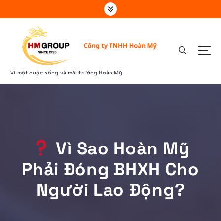
S
k
i
p
t
o
c
Vì một cuộc sống và môi trường Hoàn Mỹ
o
n
t
e
n
t
Vì Sao Hoàn Mỹ
Phải Đóng BHXH Cho
Người Lao Động?