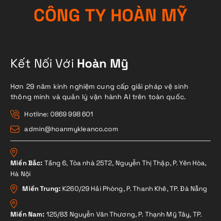
C
Ô
N
G
T
Y
H
O
À
N
M
Ỹ
Kết Nối Với
Hoàn Mỹ
Hơn 29 năm kinh nghiệm cung cấp giải pháp vệ sinh
thông minh và quản lý vận hành AI trên toàn quốc.
Hotline: 0869 998 601
admin@hoanmykleanco.com
Miền Bắc:
Tầng 6, Tòa nhà 25T2, Nguyễn Thị Thập, P. Yên Hòa,
Hà Nội
Miền Trung:
K260/29 Hải Phòng, P. Thanh Khê, TP. Đà Nẵng
Miền Nam:
125/83 Nguyễn Văn Thương, P. Thạnh Mỹ Tây, TP.