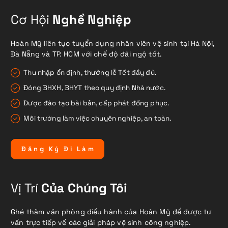
Cơ Hội
Nghề Nghiệp
Hoàn Mỹ liên tục tuyển dụng nhân viên vệ sinh tại Hà Nội,
Đà Nẵng và TP. HCM với chế độ đãi ngộ tốt.
Thu nhập ổn định, thưởng lễ Tết đầy đủ.
Đóng BHXH, BHYT theo quy định Nhà nước.
Được đào tạo bài bản, cấp phát đồng phục.
Môi trường làm việc chuyên nghiệp, an toàn.
Đ
ă
n
g
K
ý
Đ
i
L
à
m
Vị Trí
Của Chúng Tôi
Ghé thăm văn phòng điều hành của Hoàn Mỹ để được tư
vấn trực tiếp về các giải pháp vệ sinh công nghiệp.