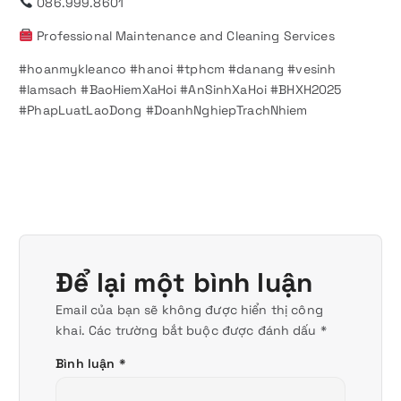
086.999.8601
Professional Maintenance and Cleaning Services
#hoanmykleanco #hanoi #tphcm #danang #vesinh
#lamsach #BaoHiemXaHoi #AnSinhXaHoi #BHXH2025
#PhapLuatLaoDong #DoanhNghiepTrachNhiem
Để lại một bình luận
Email của bạn sẽ không được hiển thị công
khai.
Các trường bắt buộc được đánh dấu
*
Bình luận
*