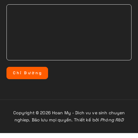
C
h
ỉ
Đ
ư
ờ
n
g
Copyright © 2026 Hoan My - Dich vu ve sinh chuyen
nghiep. Bảo lưu mọi quyền. Thiết kế bởi
Phòng R&D