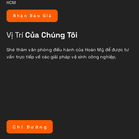
HCM
N
h
ậ
n
B
á
o
G
i
á
Vị Trí
Của Chúng Tôi
Ghé thăm văn phòng điều hành của Hoàn Mỹ để được tư
vấn trực tiếp về các giải pháp vệ sinh công nghiệp.
C
h
ỉ
Đ
ư
ờ
n
g