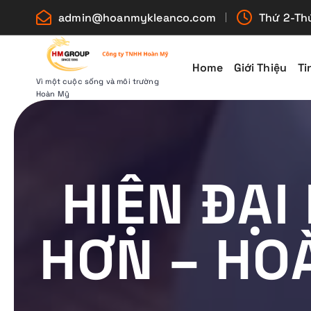
S
admin@hoanmykleanco.com
Thứ 2-Thứ
k
i
p
Home
Giới Thiệu
Ti
t
Vì một cuộc sống và môi trường
Hoàn Mỹ
o
c
o
n
HIỆN ĐẠI
t
e
n
HƠN – HO
t