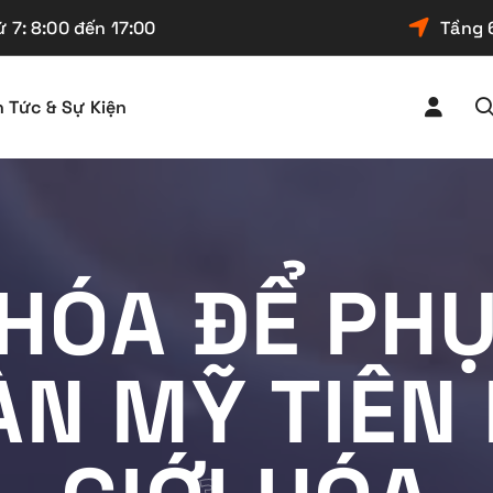
 7: 8:00 đến 17:00
Tầng 
n Tức & Sự Kiện
 HÓA ĐỂ PH
ÀN MỸ TIÊN