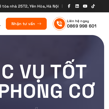
6 tòa nhà 25T2, Yên Hòa, Hà Nội
Liên hệ ngay
Nhận tư vấn
0869 998 601
ỤC VỤ TỐT
 PHONG CƠ