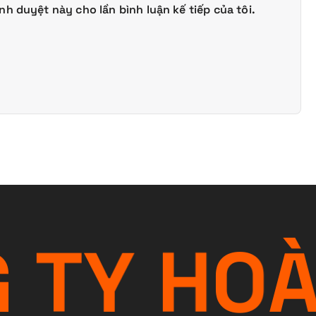
ình duyệt này cho lần bình luận kế tiếp của tôi.
G
T
Y
H
O