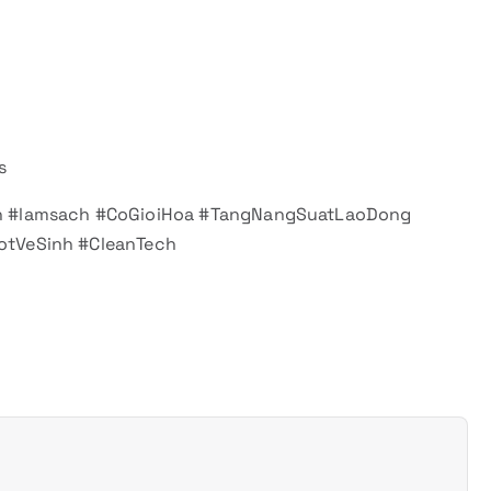
s
h #lamsach #CoGioiHoa #TangNangSuatLaoDong
tVeSinh #CleanTech