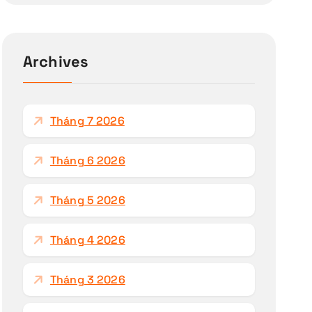
k
i
ế
Archives
m
c
h
Tháng 7 2026
o
:
Tháng 6 2026
Tháng 5 2026
Tháng 4 2026
Tháng 3 2026