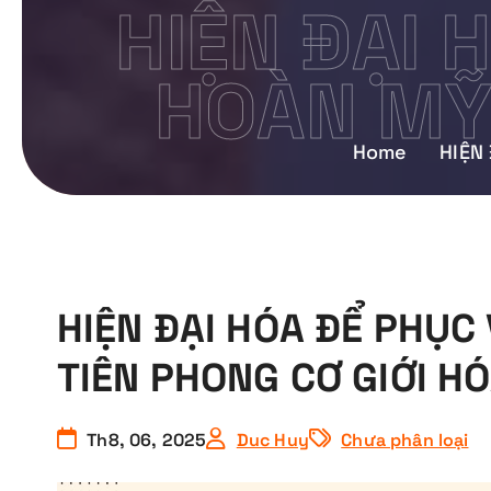
HIỆN ĐẠI 
HOÀN MỸ 
Home
HIỆN
HIỆN ĐẠI HÓA ĐỂ PHỤC
TIÊN PHONG CƠ GIỚI H
Th8, 06, 2025
Duc Huy
Chưa phân loại