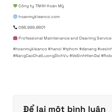
Công ty TNHH Hoàn Mỹ
hoanmykleanco.com
086.999.8601
Professional Maintenance and Cleaning Service
#hoanmykleanco #hanoi #tphcm #danang #vesin
#NangCaoChatLuongDichVu #VeSinhHienDai #Robo
Để lại một bình luận