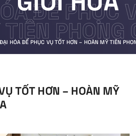
GIỚI HÓA
HÓA ĐỂ PHỤC 
TIÊN PHONG C
 ĐẠI HÓA ĐỂ PHỤC VỤ TỐT HƠN – HOÀN MỸ TIÊN PHO
 VỤ TỐT HƠN – HOÀN MỸ
ÓA