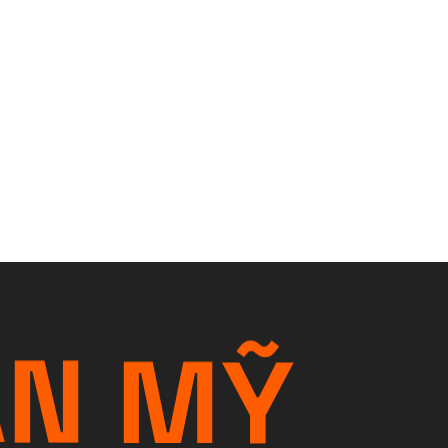
À
N
M
Ỹ