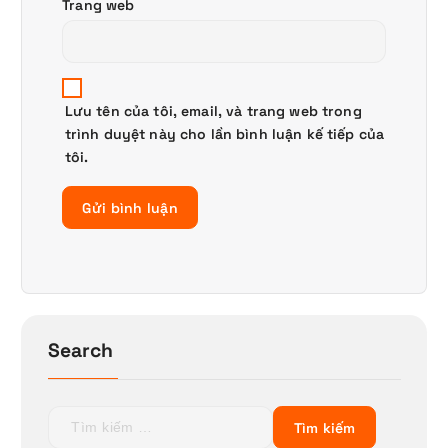
Trang web
Lưu tên của tôi, email, và trang web trong
trình duyệt này cho lần bình luận kế tiếp của
tôi.
Search
T
ì