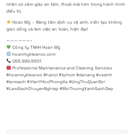
nhân có cảm giác an tâm, thoải mái hơn trong hành trình
điều trị.
Hoàn Mỹ – Nâng tầm dịch vụ vệ sinh, kiến tạo không
gian sống và làm việc an toàn, hiện đại!
——————–
Công ty TNHH Hoàn Mỹ
hoanmykleanco.com
086.999.8601
Professional Maintenance and Cleaning Services
#hoanmykleanco #hanoi #tphcm #danang #vesinh
#lamsach #VienYHocPhongXa #UngThuQuanDoi
#LamSachChuyenNghiep #MoiTruongXanhSachDep