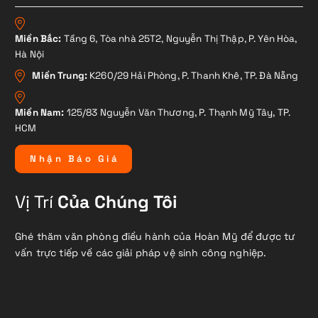
Miền Bắc:
Tầng 6, Tòa nhà 25T2, Nguyễn Thị Thập, P. Yên Hòa,
Hà Nội
Miền Trung:
K260/29 Hải Phòng, P. Thanh Khê, TP. Đà Nẵng
Miền Nam:
125/83 Nguyễn Văn Thương, P. Thạnh Mỹ Tây, TP.
HCM
N
h
ậ
n
B
á
o
G
i
á
Vị Trí
Của Chúng Tôi
Ghé thăm văn phòng điều hành của Hoàn Mỹ để được tư
vấn trực tiếp về các giải pháp vệ sinh công nghiệp.