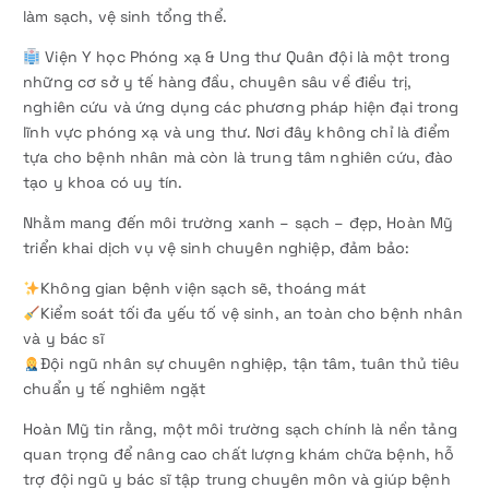
làm sạch, vệ sinh tổng thể.
Viện Y học Phóng xạ & Ung thư Quân đội là một trong
những cơ sở y tế hàng đầu, chuyên sâu về điều trị,
nghiên cứu và ứng dụng các phương pháp hiện đại trong
lĩnh vực phóng xạ và ung thư. Nơi đây không chỉ là điểm
tựa cho bệnh nhân mà còn là trung tâm nghiên cứu, đào
tạo y khoa có uy tín.
Nhằm mang đến môi trường xanh – sạch – đẹp, Hoàn Mỹ
triển khai dịch vụ vệ sinh chuyên nghiệp, đảm bảo:
Không gian bệnh viện sạch sẽ, thoáng mát
Kiểm soát tối đa yếu tố vệ sinh, an toàn cho bệnh nhân
và y bác sĩ
Đội ngũ nhân sự chuyên nghiệp, tận tâm, tuân thủ tiêu
chuẩn y tế nghiêm ngặt
Hoàn Mỹ tin rằng, một môi trường sạch chính là nền tảng
quan trọng để nâng cao chất lượng khám chữa bệnh, hỗ
trợ đội ngũ y bác sĩ tập trung chuyên môn và giúp bệnh