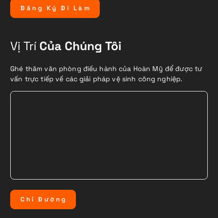
Đ
ă
n
g
K
ý
Đ
i
L
à
m
Vị Trí
Của Chúng Tôi
Ghé thăm văn phòng điều hành của Hoàn Mỹ để được tư
vấn trực tiếp về các giải pháp vệ sinh công nghiệp.
C
h
ỉ
Đ
ư
ờ
n
g