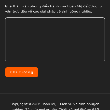
Ghé thăm văn phòng điều hành của Hoàn Mỹ để được tư
vấn trực tiếp về các giải pháp vệ sinh công nghiệp.
C
h
ỉ
Đ
ư
ờ
n
g
Copyright © 2026 Hoan My - Dich vu ve sinh chuyen
nghiep. Bảo lưu mọi quyền. Thiết kế bởi
Phòng R&D