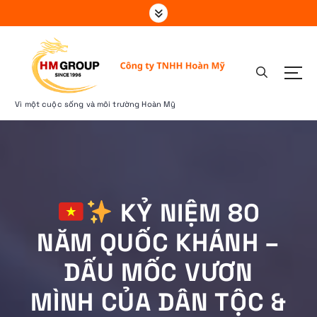
S
k
i
p
t
o
c
Vì một cuộc sống và môi trường Hoàn Mỹ
o
n
t
e
n
t
KỶ NIỆM 80
NĂM QUỐC KHÁNH –
DẤU MỐC VƯƠN
MÌNH CỦA DÂN TỘC &