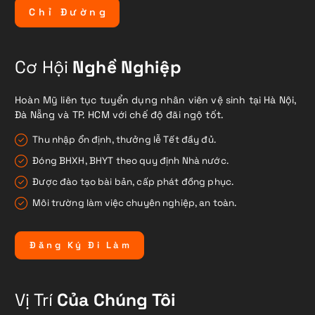
C
h
ỉ
Đ
ư
ờ
n
g
Cơ Hội
Nghề Nghiệp
Hoàn Mỹ liên tục tuyển dụng nhân viên vệ sinh tại Hà Nội,
Đà Nẵng và TP. HCM với chế độ đãi ngộ tốt.
Thu nhập ổn định, thưởng lễ Tết đầy đủ.
Đóng BHXH, BHYT theo quy định Nhà nước.
Được đào tạo bài bản, cấp phát đồng phục.
Môi trường làm việc chuyên nghiệp, an toàn.
Đ
ă
n
g
K
ý
Đ
i
L
à
m
Vị Trí
Của Chúng Tôi