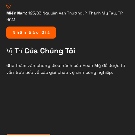
Miền Nam:
125/83 Nguyễn Văn Thương, P. Thạnh Mỹ Tây, TP.
HCM
N
h
ậ
n
B
á
o
G
i
á
Vị Trí
Của Chúng Tôi
Ghé thăm văn phòng điều hành của Hoàn Mỹ để được tư
vấn trực tiếp về các giải pháp vệ sinh công nghiệp.