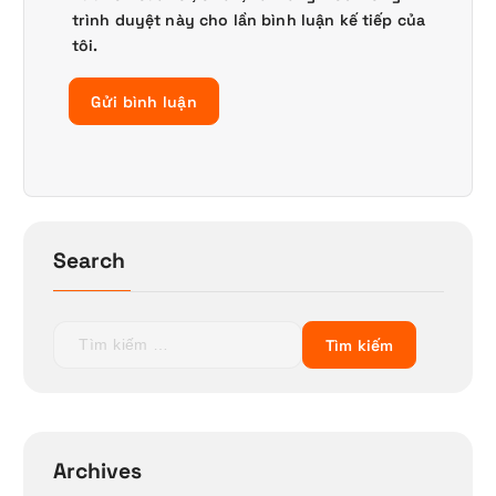
trình duyệt này cho lần bình luận kế tiếp của
tôi.
Search
T
ì
m
k
i
ế
Archives
m