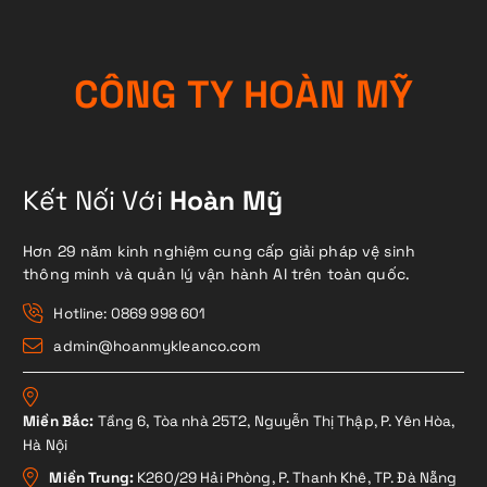
C
Ô
N
G
T
Y
H
O
À
N
M
Ỹ
Kết Nối Với
Hoàn Mỹ
Hơn 29 năm kinh nghiệm cung cấp giải pháp vệ sinh
thông minh và quản lý vận hành AI trên toàn quốc.
Hotline: 0869 998 601
admin@hoanmykleanco.com
Miền Bắc:
Tầng 6, Tòa nhà 25T2, Nguyễn Thị Thập, P. Yên Hòa,
Hà Nội
Miền Trung:
K260/29 Hải Phòng, P. Thanh Khê, TP. Đà Nẵng