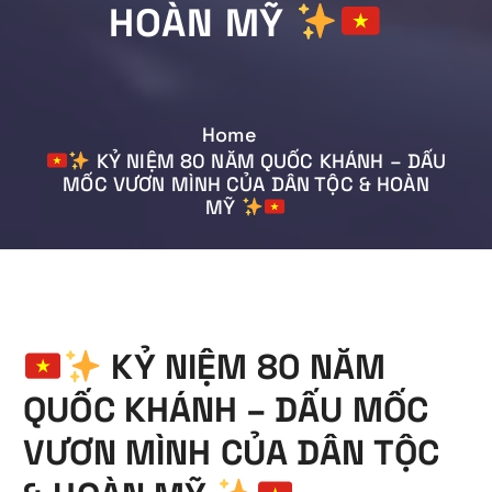
HOÀN MỸ
Home
KỶ NIỆM 80 NĂM QUỐC KHÁNH – DẤU
MỐC VƯƠN MÌNH CỦA DÂN TỘC & HOÀN
MỸ
KỶ NIỆM 80 NĂM
QUỐC KHÁNH – DẤU MỐC
VƯƠN MÌNH CỦA DÂN TỘC