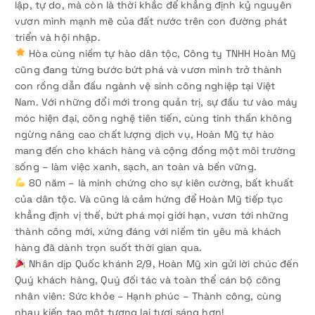
lập, tự do, mà còn là thời khắc để khẳng định kỷ nguyên
vươn mình mạnh mẽ của đất nước trên con đường phát
triển và hội nhập.
Hòa cùng niềm tự hào dân tộc, Công ty TNHH Hoàn Mỹ
cũng đang từng bước bứt phá và vươn mình trở thành
con rồng dẫn đầu ngành vệ sinh công nghiệp tại Việt
Nam. Với những đổi mới trong quản trị, sự đầu tư vào máy
móc hiện đại, công nghệ tiên tiến, cùng tinh thần không
ngừng nâng cao chất lượng dịch vụ, Hoàn Mỹ tự hào
mang đến cho khách hàng và cộng đồng một môi trường
sống – làm việc xanh, sạch, an toàn và bền vững.
80 năm – là minh chứng cho sự kiên cường, bất khuất
của dân tộc. Và cũng là cảm hứng để Hoàn Mỹ tiếp tục
khẳng định vị thế, bứt phá mọi giới hạn, vươn tới những
thành công mới, xứng đáng với niềm tin yêu mà khách
hàng đã dành trọn suốt thời gian qua.
Nhân dịp Quốc khánh 2/9, Hoàn Mỹ xin gửi lời chúc đến
Quý khách hàng, Quý đối tác và toàn thể cán bộ công
nhân viên: Sức khỏe – Hạnh phúc – Thành công, cùng
nhau kiến tạo một tương lai tươi sáng hơn!