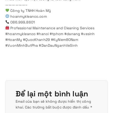
——————–
Công ty TNHH Hoàn Mỹ
hoanmykleanco.com
086.999.8601
Professional Maintenance and Cleaning Services
#hoanmykleanco #hanoi #tphcm #danang #vesinh
#HoanMy #QuocKhanh29 #KyNiem80Nam
#VuonMinhButPha #DanDauNganhVeSinh
Để lại một bình luận
Email của bạn sẽ không được hiển thị công
khai.
Các trường bắt buộc được đánh dấu
*