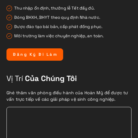
Thu nhập ổn định, thưởng lễ Tết đầy đủ.
Đóng BHXH, BHYT theo quy định Nhà nước.
Được đào tạo bài bản, cấp phát đồng phục.
Môi trường làm việc chuyên nghiệp, an toàn.
Đ
ă
n
g
K
ý
Đ
i
L
à
m
Vị Trí
Của Chúng Tôi
Ghé thăm văn phòng điều hành của Hoàn Mỹ để được tư
vấn trực tiếp về các giải pháp vệ sinh công nghiệp.