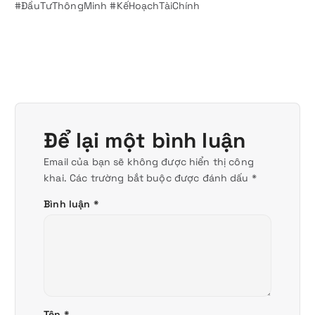
#ĐầuTưThôngMinh #KếHoạchTàiChính
Để lại một bình luận
Email của bạn sẽ không được hiển thị công
khai.
Các trường bắt buộc được đánh dấu
*
Bình luận
*
Tên
*