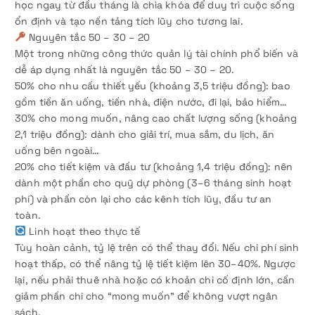
học ngay từ đầu tháng là chìa khóa để duy trì cuộc sống
ổn định và tạo nền tảng tích lũy cho tương lai.
Nguyên tắc 50 – 30 – 20
Một trong những công thức quản lý tài chính phổ biến và
dễ áp dụng nhất là nguyên tắc 50 – 30 – 20.
50% cho nhu cầu thiết yếu (khoảng 3,5 triệu đồng): bao
gồm tiền ăn uống, tiền nhà, điện nước, đi lại, bảo hiểm…
30% cho mong muốn, nâng cao chất lượng sống (khoảng
2,1 triệu đồng): dành cho giải trí, mua sắm, du lịch, ăn
uống bên ngoài…
20% cho tiết kiệm và đầu tư (khoảng 1,4 triệu đồng): nên
dành một phần cho quỹ dự phòng (3–6 tháng sinh hoạt
phí) và phần còn lại cho các kênh tích lũy, đầu tư an
toàn.
Linh hoạt theo thực tế
Tùy hoàn cảnh, tỷ lệ trên có thể thay đổi. Nếu chi phí sinh
hoạt thấp, có thể nâng tỷ lệ tiết kiệm lên 30–40%. Ngược
lại, nếu phải thuê nhà hoặc có khoản chi cố định lớn, cần
giảm phần chi cho “mong muốn” để không vượt ngân
sách.