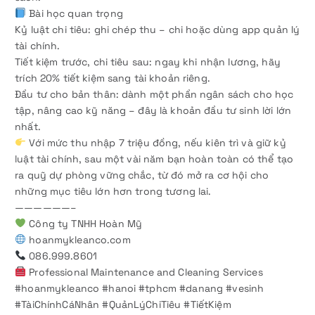
Bài học quan trọng
Kỷ luật chi tiêu: ghi chép thu – chi hoặc dùng app quản lý
tài chính.
Tiết kiệm trước, chi tiêu sau: ngay khi nhận lương, hãy
trích 20% tiết kiệm sang tài khoản riêng.
Đầu tư cho bản thân: dành một phần ngân sách cho học
tập, nâng cao kỹ năng – đây là khoản đầu tư sinh lời lớn
nhất.
Với mức thu nhập 7 triệu đồng, nếu kiên trì và giữ kỷ
luật tài chính, sau một vài năm bạn hoàn toàn có thể tạo
ra quỹ dự phòng vững chắc, từ đó mở ra cơ hội cho
những mục tiêu lớn hơn trong tương lai.
——————–
Công ty TNHH Hoàn Mỹ
hoanmykleanco.com
086.999.8601
Professional Maintenance and Cleaning Services
#hoanmykleanco #hanoi #tphcm #danang #vesinh
#TàiChínhCáNhân #QuảnLýChiTiêu #TiếtKiệm