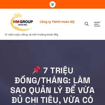
S
k
i
p
t
o
c
Vì một cuộc sống và môi trường Hoàn Mỹ
o
n
t
e
n
t
7 TRIỆU
ĐỒNG/THÁNG: LÀM
SAO QUẢN LÝ ĐỂ VỪA
ĐỦ CHI TIÊU, VỪA CÓ