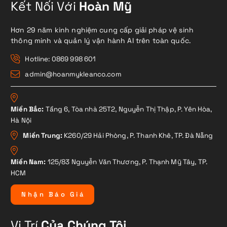
Kết Nối Với
Hoàn Mỹ
Hơn 29 năm kinh nghiệm cung cấp giải pháp vệ sinh
thông minh và quản lý vận hành AI trên toàn quốc.
Hotline: 0869 998 601
admin@hoanmykleanco.com
Miền Bắc:
Tầng 6, Tòa nhà 25T2, Nguyễn Thị Thập, P. Yên Hòa,
Hà Nội
Miền Trung:
K260/29 Hải Phòng, P. Thanh Khê, TP. Đà Nẵng
Miền Nam:
125/83 Nguyễn Văn Thương, P. Thạnh Mỹ Tây, TP.
HCM
N
h
ậ
n
B
á
o
G
i
á
Vị Trí
Của Chúng Tôi