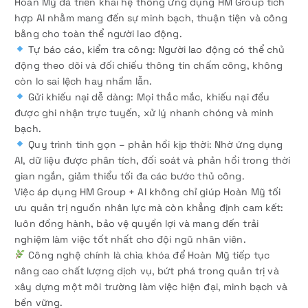
Hoàn Mỹ đã triển khai hệ thống ứng dụng HM Group tích
hợp AI nhằm mang đến sự minh bạch, thuận tiện và công
bằng cho toàn thể người lao động.
Tự báo cáo, kiểm tra công: Người lao động có thể chủ
động theo dõi và đối chiếu thông tin chấm công, không
còn lo sai lệch hay nhầm lẫn.
Gửi khiếu nại dễ dàng: Mọi thắc mắc, khiếu nại đều
được ghi nhận trực tuyến, xử lý nhanh chóng và minh
bạch.
Quy trình tinh gọn – phản hồi kịp thời: Nhờ ứng dụng
AI, dữ liệu được phân tích, đối soát và phản hồi trong thời
gian ngắn, giảm thiểu tối đa các bước thủ công.
Việc áp dụng HM Group + AI không chỉ giúp Hoàn Mỹ tối
ưu quản trị nguồn nhân lực mà còn khẳng định cam kết:
luôn đồng hành, bảo vệ quyền lợi và mang đến trải
nghiệm làm việc tốt nhất cho đội ngũ nhân viên.
Công nghệ chính là chìa khóa để Hoàn Mỹ tiếp tục
nâng cao chất lượng dịch vụ, bứt phá trong quản trị và
xây dựng một môi trường làm việc hiện đại, minh bạch và
bền vững.