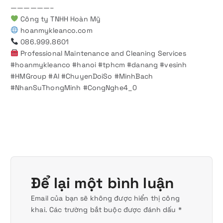
——————–
Công ty TNHH Hoàn Mỹ
hoanmykleanco.com
086.999.8601
Professional Maintenance and Cleaning Services
#hoanmykleanco #hanoi #tphcm #danang #vesinh
#HMGroup #AI #ChuyenDoiSo #MinhBach
#NhanSuThongMinh #CongNghe4_0
Để lại một bình luận
Email của bạn sẽ không được hiển thị công
khai.
Các trường bắt buộc được đánh dấu
*