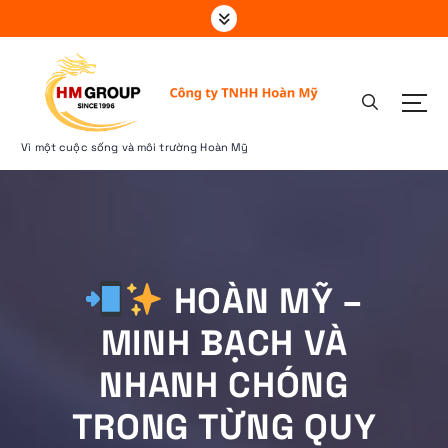
S
k
i
p
t
o
c
Vì một cuộc sống và môi trường Hoàn Mỹ
o
n
t
e
n
t
HOÀN MỸ –
MINH BẠCH VÀ
NHANH CHÓNG
TRONG TỪNG QUY