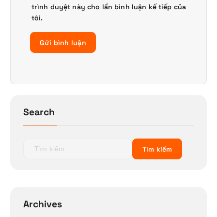
trình duyệt này cho lần bình luận kế tiếp của
tôi.
Search
T
ì
m
k
i
ế
Archives
m