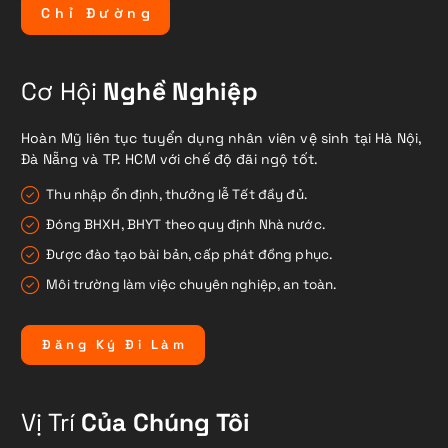
C
h
ỉ
Đ
ư
ờ
n
g
Cơ Hội
Nghề Nghiệp
Hoàn Mỹ liên tục tuyển dụng nhân viên vệ sinh tại Hà Nội,
Đà Nẵng và TP. HCM với chế độ đãi ngộ tốt.
Thu nhập ổn định, thưởng lễ Tết đầy đủ.
Đóng BHXH, BHYT theo quy định Nhà nước.
Được đào tạo bài bản, cấp phát đồng phục.
Môi trường làm việc chuyên nghiệp, an toàn.
Đ
ă
n
g
K
ý
Đ
i
L
à
m
Vị Trí
Của Chúng Tôi