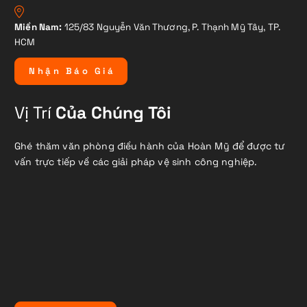
Miền Nam:
125/83 Nguyễn Văn Thương, P. Thạnh Mỹ Tây, TP.
HCM
N
h
ậ
n
B
á
o
G
i
á
Vị Trí
Của Chúng Tôi
Ghé thăm văn phòng điều hành của Hoàn Mỹ để được tư
vấn trực tiếp về các giải pháp vệ sinh công nghiệp.