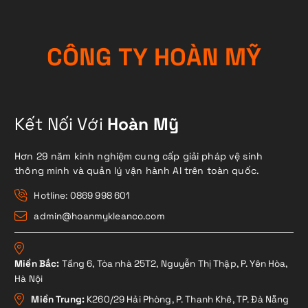
C
Ô
N
G
T
Y
H
O
À
N
M
Ỹ
Kết Nối Với
Hoàn Mỹ
Hơn 29 năm kinh nghiệm cung cấp giải pháp vệ sinh
thông minh và quản lý vận hành AI trên toàn quốc.
Hotline: 0869 998 601
admin@hoanmykleanco.com
Miền Bắc:
Tầng 6, Tòa nhà 25T2, Nguyễn Thị Thập, P. Yên Hòa,
Hà Nội
Miền Trung:
K260/29 Hải Phòng, P. Thanh Khê, TP. Đà Nẵng