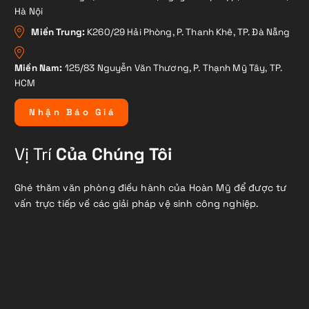
Hà Nội
Miền Trung:
K260/29 Hải Phòng, P. Thanh Khê, TP. Đà Nẵng
Miền Nam:
125/83 Nguyễn Văn Thương, P. Thạnh Mỹ Tây, TP.
HCM
N
h
ậ
n
B
á
o
G
i
á
Vị Trí
Của Chúng Tôi
Ghé thăm văn phòng điều hành của Hoàn Mỹ để được tư
vấn trực tiếp về các giải pháp vệ sinh công nghiệp.