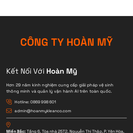
C
Ô
N
G
T
Y
H
O
À
N
M
Ỹ
Kết Nối Với
Hoàn Mỹ
Hơn 29 năm kinh nghiệm cung cấp giải pháp vệ sinh
thông minh và quản lý vận hành AI trên toàn quốc.
Hotline: 0869 998 601
admin@hoanmykleanco.com
Miền Bắc:
Tầng 6, Tòa nhà 25T2, Nguyễn Thị Thập, P. Yên Hòa,