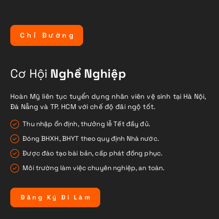
C
h
ỉ
Đ
ư
ờ
n
g
Cơ Hội
Nghề Nghiệp
Hoàn Mỹ liên tục tuyển dụng nhân viên vệ sinh tại Hà Nội,
Đà Nẵng và TP. HCM với chế độ đãi ngộ tốt.
Thu nhập ổn định, thưởng lễ Tết đầy đủ.
Đóng BHXH, BHYT theo quy định Nhà nước.
Được đào tạo bài bản, cấp phát đồng phục.
Môi trường làm việc chuyên nghiệp, an toàn.
Đ
ă
n
g
K
ý
Đ
i
L
à
m