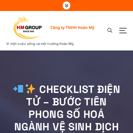
S
k
i
p
t
o
c
Vì một cuộc sống và môi trường Hoàn Mỹ
o
n
t
e
n
t
CHECKLIST ĐIỆN
TỬ – BƯỚC TIÊN
PHONG SỐ HOÁ
NGÀNH VỆ SINH DỊCH