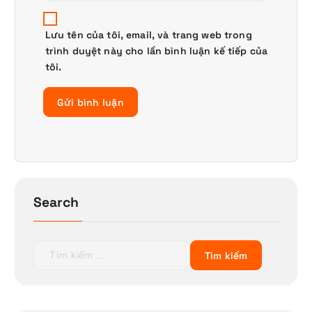
Lưu tên của tôi, email, và trang web trong
trình duyệt này cho lần bình luận kế tiếp của
tôi.
Search
T
ì
m
k
i