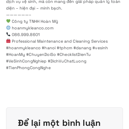
dịch vụ vệ sinh, mà còn mang đến giải pháp quản lý toàn
diện – hiện đại – minh bạch.
——————–
Công ty TNHH Hoàn Mỹ
hoanmykleanco.com
086.999.8601
Professional Maintenance and Cleaning Services
#hoanmykleanco #hanoi #tphcm #danang #vesinh
#HoanMy #ChuyenDoiSo #ChecklistDienTu
#VeSinhCongNghiep #DichVuChatLuong
#TienPhongCongNghe
Để lại một bình luận