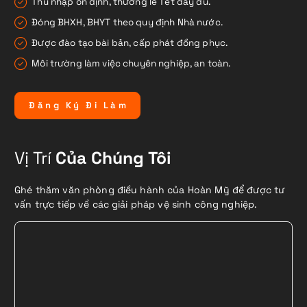
Thu nhập ổn định, thưởng lễ Tết đầy đủ.
Đóng BHXH, BHYT theo quy định Nhà nước.
Được đào tạo bài bản, cấp phát đồng phục.
Môi trường làm việc chuyên nghiệp, an toàn.
Đ
ă
n
g
K
ý
Đ
i
L
à
m
Vị Trí
Của Chúng Tôi
Ghé thăm văn phòng điều hành của Hoàn Mỹ để được tư
vấn trực tiếp về các giải pháp vệ sinh công nghiệp.