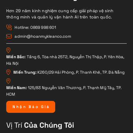
Hơn 29 năm kinh nghiệm cung cấp giải pháp vệ sinh
thông minh và quản lý vận hành AI trên toàn quốc.
Hotline: 0869 998 601
admin@hoanmykleanco.com
Miền Bắc:
Tầng 6, Tòa nhà 25T2, Nguyễn Thị Thập, P. Yên Hòa,
Hà Nội
Miền Trung:
K260/29 Hải Phòng, P. Thanh Khê, TP. Đà Nẵng
Miền Nam:
125/83 Nguyễn Văn Thương, P. Thạnh Mỹ Tây, TP.
HCM
N
h
ậ
n
B
á
o
G
i
á
Vị Trí
Của Chúng Tôi