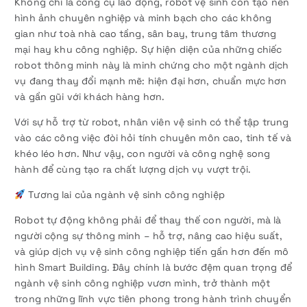
Không chỉ là công cụ lao động, robot vệ sinh còn tạo nên
hình ảnh chuyên nghiệp và minh bạch cho các không
gian như toà nhà cao tầng, sân bay, trung tâm thương
mại hay khu công nghiệp. Sự hiện diện của những chiếc
robot thông minh này là minh chứng cho một ngành dịch
vụ đang thay đổi mạnh mẽ: hiện đại hơn, chuẩn mực hơn
và gần gũi với khách hàng hơn.
Với sự hỗ trợ từ robot, nhân viên vệ sinh có thể tập trung
vào các công việc đòi hỏi tính chuyên môn cao, tinh tế và
khéo léo hơn. Như vậy, con người và công nghệ song
hành để cùng tạo ra chất lượng dịch vụ vượt trội.
Tương lai của ngành vệ sinh công nghiệp
Robot tự động không phải để thay thế con người, mà là
người cộng sự thông minh – hỗ trợ, nâng cao hiệu suất,
và giúp dịch vụ vệ sinh công nghiệp tiến gần hơn đến mô
hình Smart Building. Đây chính là bước đệm quan trọng để
ngành vệ sinh công nghiệp vươn mình, trở thành một
trong những lĩnh vực tiên phong trong hành trình chuyển