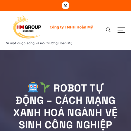
S
k
i
p
t
o
c
Vì một cuộc sống và môi trường Hoàn Mỹ
o
n
t
e
n
t
ROBOT TỰ
ĐỘNG – CÁCH MẠNG
XANH HOÁ NGÀNH VỆ
SINH CÔNG NGHIỆP