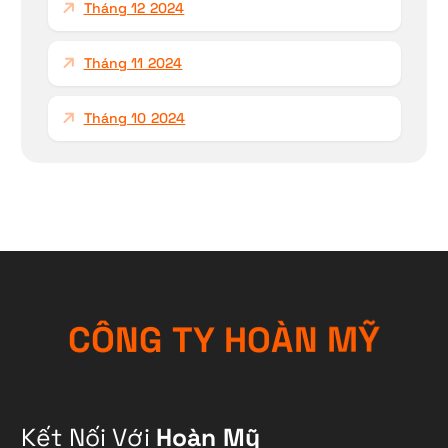
Tháng 12 2024
Tháng 11 2024
Tháng 10 2024
C
Ô
N
G
T
Y
H
O
À
N
M
Ỹ
Kết Nối Với
Hoàn Mỹ