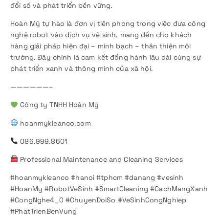
đổi số và phát triển bền vững.
Hoàn Mỹ tự hào là đơn vị tiên phong trong việc đưa công
nghệ robot vào dịch vụ vệ sinh, mang đến cho khách
hàng giải pháp hiện đại – minh bạch – thân thiện môi
trường. Đây chính là cam kết đồng hành lâu dài cùng sự
phát triển xanh và thông minh của xã hội.
——————–
Công ty TNHH Hoàn Mỹ
hoanmykleanco.com
086.999.8601
Professional Maintenance and Cleaning Services
#hoanmykleanco #hanoi #tphcm #danang #vesinh
#HoanMy #RobotVeSinh #SmartCleaning #CachMangXanh
#CongNghe4_0 #ChuyenDoiSo #VeSinhCongNghiep
#PhatTrienBenVung