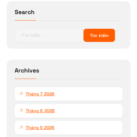
Search
T
ì
m
k
i
ế
Archives
m
c
h
Tháng 7 2026
o
:
Tháng 6 2026
Tháng 5 2026