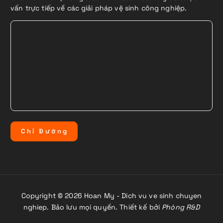
vấn trực tiếp về các giải pháp vệ sinh công nghiệp.
C
h
ỉ
Đ
ư
ờ
n
g
Copyright © 2026 Hoan My - Dich vu ve sinh chuyen
nghiep. Bảo lưu mọi quyền. Thiết kế bởi
Phòng R&D