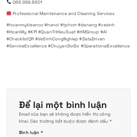
086.999.8601
Professional Maintenance and Cleaning Services
#hoanmykleanco #hanoi #tphcm #danang #vesinh
#HoanMy #KPI #QuanTriHieuSuat #HMGroup #AI
#ChecklistQR #VeSinhCongNghiep #DataDriven
#ServiceExcellence #ChuyenDoiSo #OperationalExcellence
Để lại một bình luận
Email của bạn sẽ không được hiển thị công
khai.
Các trường bắt buộc được đánh dấu
*
Bình luận
*