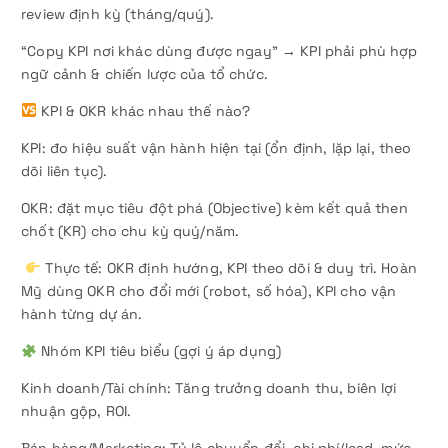
review định kỳ (tháng/quý).
“Copy KPI nơi khác dùng được ngay” → KPI phải phù hợp
ngữ cảnh & chiến lược của tổ chức.
KPI & OKR khác nhau thế nào?
KPI: đo hiệu suất vận hành hiện tại (ổn định, lặp lại, theo
dõi liên tục).
OKR: đặt mục tiêu đột phá (Objective) kèm kết quả then
chốt (KR) cho chu kỳ quý/năm.
Thực tế: OKR định hướng, KPI theo dõi & duy trì. Hoàn
Mỹ dùng OKR cho đổi mới (robot, số hóa), KPI cho vận
hành từng dự án.
Nhóm KPI tiêu biểu (gợi ý áp dụng)
Kinh doanh/Tài chính: Tăng trưởng doanh thu, biên lợi
nhuận gộp, ROI.