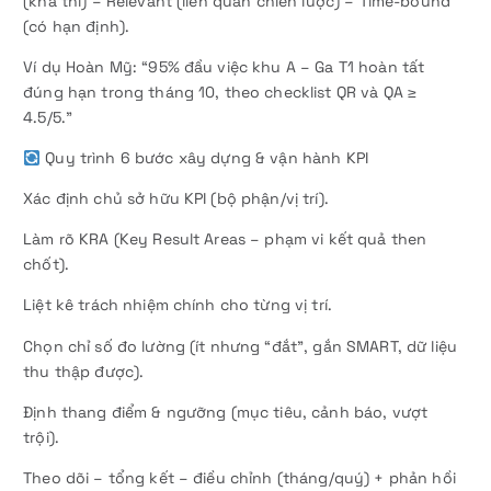
(khả thi) – Relevant (liên quan chiến lược) – Time-bound
(có hạn định).
Ví dụ Hoàn Mỹ: “95% đầu việc khu A – Ga T1 hoàn tất
đúng hạn trong tháng 10, theo checklist QR và QA ≥
4.5/5.”
Quy trình 6 bước xây dựng & vận hành KPI
Xác định chủ sở hữu KPI (bộ phận/vị trí).
Làm rõ KRA (Key Result Areas – phạm vi kết quả then
chốt).
Liệt kê trách nhiệm chính cho từng vị trí.
Chọn chỉ số đo lường (ít nhưng “đắt”, gắn SMART, dữ liệu
thu thập được).
Định thang điểm & ngưỡng (mục tiêu, cảnh báo, vượt
trội).
Theo dõi – tổng kết – điều chỉnh (tháng/quý) + phản hồi