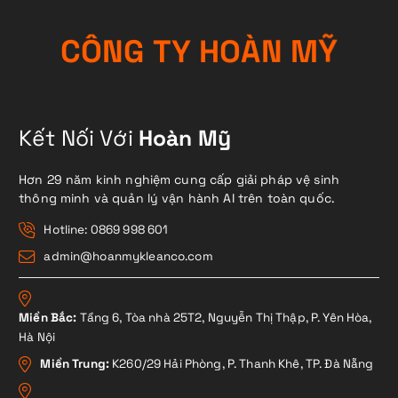
C
Ô
N
G
T
Y
H
O
À
N
M
Ỹ
Kết Nối Với
Hoàn Mỹ
Hơn 29 năm kinh nghiệm cung cấp giải pháp vệ sinh
thông minh và quản lý vận hành AI trên toàn quốc.
Hotline: 0869 998 601
admin@hoanmykleanco.com
Miền Bắc:
Tầng 6, Tòa nhà 25T2, Nguyễn Thị Thập, P. Yên Hòa,
Hà Nội
Miền Trung:
K260/29 Hải Phòng, P. Thanh Khê, TP. Đà Nẵng