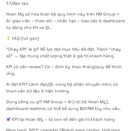
1:1/đào tạo.
Hoàn Mỹ số hóa toàn bộ quy trình này trên HM Group +
AI: giao việc – theo dõi – nhắc hạn – báo cáo & dashboard
tự động cho KH và QL.
FAQ (rút gọn)
“Chạy KPI” là gì? Nỗ lực đạt mục tiêu đã đặt. Tránh “chạy
số” → tập trung chất lượng thật & giá trị khách hàng.
KPI có cần review? Có – định kỳ theo tháng/quý để thích
ứng.
Ai đặt KPI? Lãnh đạo/QL cùng bộ phận chuyên môn; có
tham vấn dữ liệu & hiện trường.
Dùng công cụ gì? HM Group + AI (nội bộ Hoàn Mỹ),
dashboard realtime; có thể bổ sung BI/CRM tùy nhu cầu.
KPI tại Hoàn Mỹ – từ con số đến giá trị khách hàng
Minh bạch 360°: checklist QR/ảnh minh chứng, thời gian