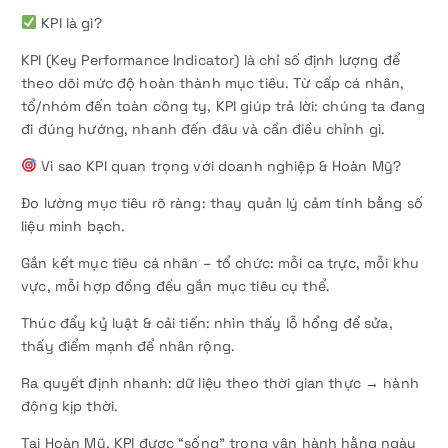
KPI là gì?
KPI (Key Performance Indicator) là chỉ số định lượng để
theo dõi mức độ hoàn thành mục tiêu. Từ cấp cá nhân,
tổ/nhóm đến toàn công ty, KPI giúp trả lời: chúng ta đang
đi đúng hướng, nhanh đến đâu và cần điều chỉnh gì.
Vì sao KPI quan trọng với doanh nghiệp & Hoàn Mỹ?
Đo lường mục tiêu rõ ràng: thay quản lý cảm tính bằng số
liệu minh bạch.
Gắn kết mục tiêu cá nhân – tổ chức: mỗi ca trực, mỗi khu
vực, mỗi hợp đồng đều gắn mục tiêu cụ thể.
Thúc đẩy kỷ luật & cải tiến: nhìn thấy lỗ hổng để sửa,
thấy điểm mạnh để nhân rộng.
Ra quyết định nhanh: dữ liệu theo thời gian thực → hành
động kịp thời.
Tại Hoàn Mỹ, KPI được “sống” trong vận hành hằng ngày