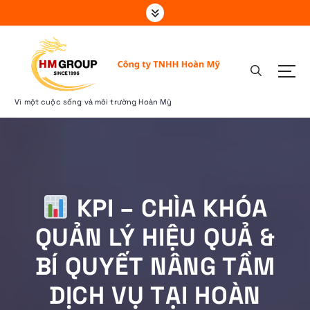
S
k
i
p
t
o
c
Vì một cuộc sống và môi trường Hoàn Mỹ
o
n
t
e
n
t
KPI – CHÌA KHÓA
QUẢN LÝ HIỆU QUẢ &
BÍ QUYẾT NÂNG TẦM
DỊCH VỤ TẠI HOÀN