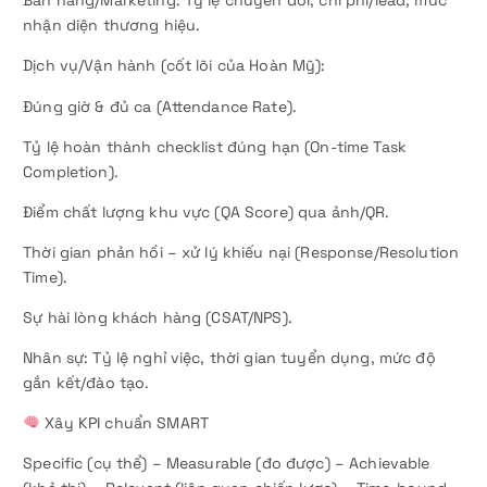
Bán hàng/Marketing: Tỷ lệ chuyển đổi, chi phí/lead, mức
nhận diện thương hiệu.
Dịch vụ/Vận hành (cốt lõi của Hoàn Mỹ):
Đúng giờ & đủ ca (Attendance Rate).
Tỷ lệ hoàn thành checklist đúng hạn (On-time Task
Completion).
Điểm chất lượng khu vực (QA Score) qua ảnh/QR.
Thời gian phản hồi – xử lý khiếu nại (Response/Resolution
Time).
Sự hài lòng khách hàng (CSAT/NPS).
Nhân sự: Tỷ lệ nghỉ việc, thời gian tuyển dụng, mức độ
gắn kết/đào tạo.
Xây KPI chuẩn SMART
Specific (cụ thể) – Measurable (đo được) – Achievable