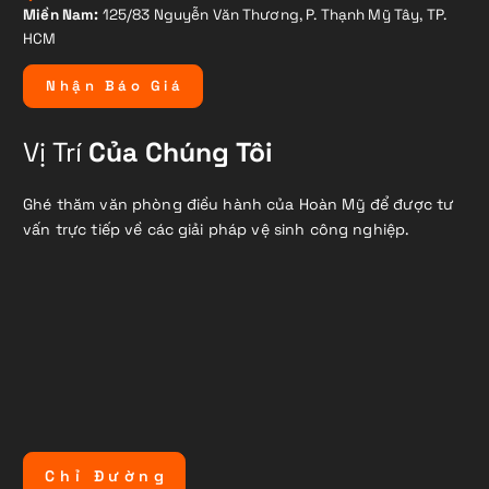
Miền Nam:
125/83 Nguyễn Văn Thương, P. Thạnh Mỹ Tây, TP.
HCM
N
h
ậ
n
B
á
o
G
i
á
Vị Trí
Của Chúng Tôi
Ghé thăm văn phòng điều hành của Hoàn Mỹ để được tư
vấn trực tiếp về các giải pháp vệ sinh công nghiệp.
C
h
ỉ
Đ
ư
ờ
n
g