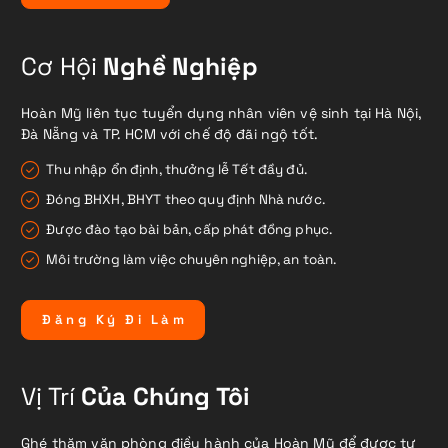
Cơ Hội
Nghề Nghiệp
Hoàn Mỹ liên tục tuyển dụng nhân viên vệ sinh tại Hà Nội,
Đà Nẵng và TP. HCM với chế độ đãi ngộ tốt.
Thu nhập ổn định, thưởng lễ Tết đầy đủ.
Đóng BHXH, BHYT theo quy định Nhà nước.
Được đào tạo bài bản, cấp phát đồng phục.
Môi trường làm việc chuyên nghiệp, an toàn.
Đ
ă
n
g
K
ý
Đ
i
L
à
m
Vị Trí
Của Chúng Tôi
Ghé thăm văn phòng điều hành của Hoàn Mỹ để được tư