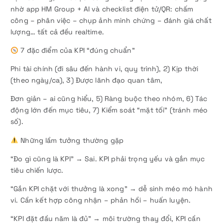
nhờ app HM Group + AI và checklist điện tử/QR: chấm
công – phân việc – chụp ảnh minh chứng – đánh giá chất
lượng… tất cả đều realtime.
7 đặc điểm của KPI “đúng chuẩn”
Phi tài chính (đi sâu đến hành vi, quy trình), 2) Kịp thời
(theo ngày/ca), 3) Được lãnh đạo quan tâm,
Đơn giản – ai cũng hiểu, 5) Ràng buộc theo nhóm, 6) Tác
động lớn đến mục tiêu, 7) Kiểm soát “mặt tối” (tránh méo
số).
Những lầm tưởng thường gặp
“Đo gì cũng là KPI” → Sai. KPI phải trọng yếu và gắn mục
tiêu chiến lược.
“Gắn KPI chặt với thưởng là xong” → dễ sinh méo mó hành
vi. Cần kết hợp công nhận – phản hồi – huấn luyện.
“KPI đặt đầu năm là đủ” → môi trường thay đổi, KPI cần