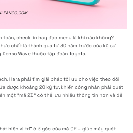
h toán, check-in hay đọc menu là khi nào không?
hực chất là thành quả từ 30 năm trước của kỹ sư
ty Denso Wave thuộc tập đoàn Toyota.
h, Hara phải tìm giải pháp tối ưu cho việc theo dõi
chứa được khoảng 20 ký tự, khiến công nhân phải quét
n một “mã 2D” có thể lưu nhiều thông tin hơn và dễ
át hiện vị trí” ở 3 góc của mã QR – giúp máy quét