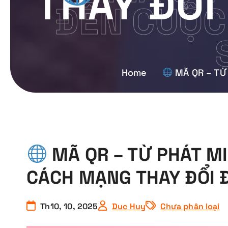
THAY ĐỔI
ĐẾN CUỘC
Home
MÃ QR – TỪ
MÃ QR – TỪ PHÁT M
CÁCH MẠNG THAY ĐỔI 
Th10, 10, 2025
Duc Huy
Chưa phân loại