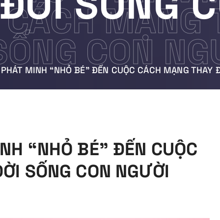
 ĐỜI SỐNG 
 CÁCH MẠNG T
SỐNG CON NG
 PHÁT MINH “NHỎ BÉ” ĐẾN CUỘC CÁCH MẠNG THAY Đ
INH “NHỎ BÉ” ĐẾN CUỘC
ĐỜI SỐNG CON NGƯỜI