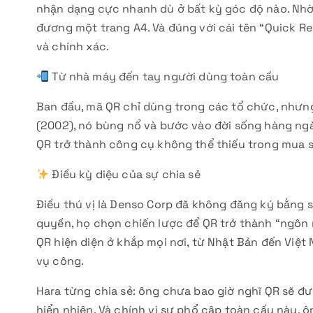
nhận dạng cực nhanh dù ở bất kỳ góc độ nào. Nhờ đ
đương một trang A4. Và đúng với cái tên “Quick R
và chính xác.
Từ nhà máy đến tay người dùng toàn cầu
Ban đầu, mã QR chỉ dùng trong các tổ chức, nhưng
(2002), nó bùng nổ và bước vào đời sống hàng ngày
QR trở thành công cụ không thể thiếu trong mua sắm
Điều kỳ diệu của sự chia sẻ
Điều thú vị là Denso Corp đã không đăng ký bằng s
quyền, họ chọn chiến lược để QR trở thành “ngôn 
QR hiện diện ở khắp mọi nơi, từ Nhật Bản đến Việt 
vụ công.
Hara từng chia sẻ: ông chưa bao giờ nghĩ QR sẽ đ
hiển nhiên. Và chính vì sự phổ cập toàn cầu này,