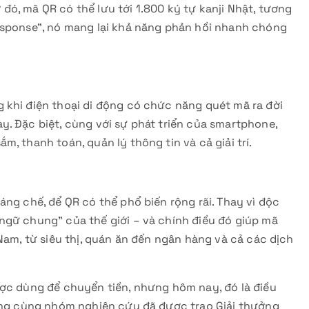
ó, mã QR có thể lưu tới 1.800 ký tự kanji Nhật, tương
esponse”, nó mang lại khả năng phản hồi nhanh chóng
 khi điện thoại di động có chức năng quét mã ra đời
. Đặc biệt, cùng với sự phát triển của smartphone,
, thanh toán, quản lý thông tin và cả giải trí.
áng chế, để QR có thể phổ biến rộng rãi. Thay vì độc
ngữ chung” của thế giới – và chính điều đó giúp mã
Nam, từ siêu thị, quán ăn đến ngân hàng và cả các dịch
ược dùng để chuyển tiền, nhưng hôm nay, đó là điều
 ông cùng nhóm nghiên cứu đã được trao Giải thưởng