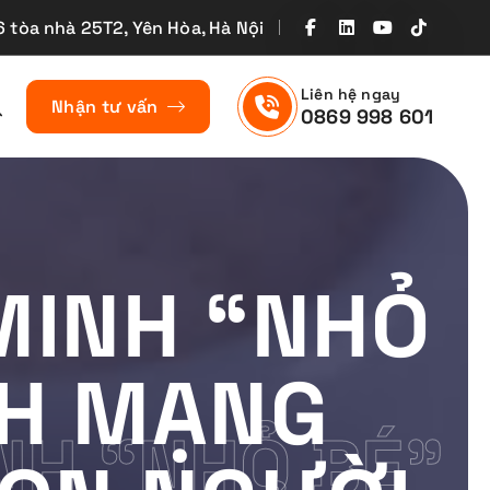
6 tòa nhà 25T2, Yên Hòa, Hà Nội
Liên hệ ngay
Nhận tư vấn
0869 998 601
MINH “NHỎ
CH MẠNG
NH “NHỎ BÉ”