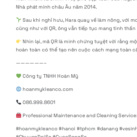
Nhà phát minh châu Âu năm 2014.
Sau khi nghỉ hưu, Hara quay về làm nông, với mon
cũng như với QR, ông vẫn tiếp tục mang tinh thần
Nhìn lại, mã QR là minh chứng tuyệt vời rằng mộ
hoàn toàn có thể tạo nên cuộc cách mạng toàn c
——————–
Công ty TNHH Hoàn Mỹ
hoanmykleanco.com
086.999.8601
Professional Maintenance and Cleaning Service
#hoanmykleanco #hanoi #tphcm #danang #vesinh
#ChuyenDoiSo #CuocSongSo