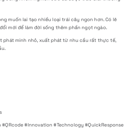
g muốn lai tạo nhiều loại trái cây ngon hơn. Có lẽ
 đổi mới để làm đời sống thêm phần ngọt ngào.
t phát minh nhỏ, xuất phát từ nhu cầu rất thực tế,
ầu.
s
 #QRcode #Innovation #Technology #QuickResponse