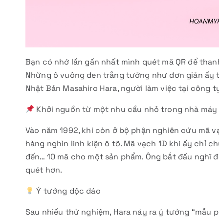
Bạn có nhớ lần gần nhất mình quét mã QR để than
Những ô vuông đen trắng tưởng như đơn giản ấy t
Nhật Bản Masahiro Hara, người làm việc tại công 
Khởi nguồn từ một nhu cầu nhỏ trong nhà máy
Vào năm 1992, khi còn ở bộ phận nghiên cứu mã vạc
hàng nghìn linh kiện ô tô. Mã vạch 1D khi ấy chỉ 
đến… 10 mã cho một sản phẩm. Ông bắt đầu nghĩ đế
quét hơn.
Ý tưởng độc đáo
Sau nhiều thử nghiệm, Hara nảy ra ý tưởng “mẫu ph