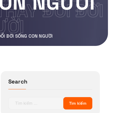
CON NGƯỜI
HAY ĐỔI ĐỜI
ƯỜI
ỔI ĐỜI SỐNG CON NGƯỜI
Search
T
ì