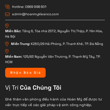
Hotline: 0869 998 601
admin@hoanmykleanco.com
Miền Bắc:
Tầng 6, Tòa nhà 25T2, Nguyễn Thị Thập, P. Yên Hòa,
Hà Nội
Miền Trung:
K260/29 Hải Phòng, P. Thanh Khê, TP. Đà Nẵng
Miền Nam:
125/83 Nguyễn Văn Thương, P. Thạnh Mỹ Tây, TP.
HCM
N
h
ậ
n
B
á
o
G
i
á
Vị Trí
Của Chúng Tôi
Ghé thăm văn phòng điều hành của Hoàn Mỹ để được tư
vấn trực tiếp về các giải pháp vệ sinh công nghiệp.