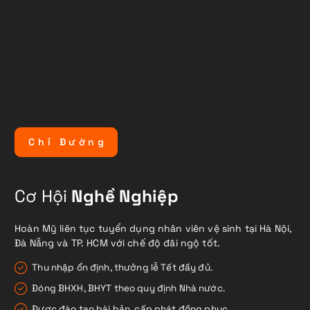
C
h
ỉ
Đ
ư
ờ
n
g
Cơ Hội
Nghề Nghiệp
Hoàn Mỹ liên tục tuyển dụng nhân viên vệ sinh tại Hà Nội,
Đà Nẵng và TP. HCM với chế độ đãi ngộ tốt.
Thu nhập ổn định, thưởng lễ Tết đầy đủ.
Đóng BHXH, BHYT theo quy định Nhà nước.
Được đào tạo bài bản, cấp phát đồng phục.