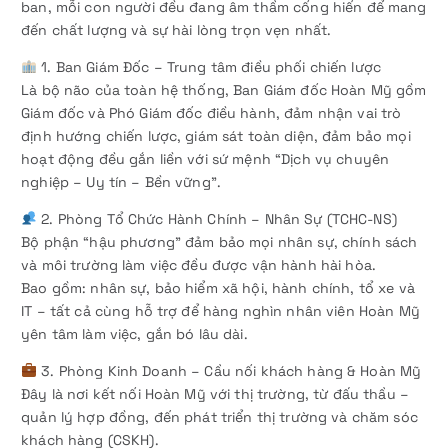
ban, mỗi con người đều đang âm thầm cống hiến để mang
đến chất lượng và sự hài lòng trọn vẹn nhất.
1. Ban Giám Đốc – Trung tâm điều phối chiến lược
Là bộ não của toàn hệ thống, Ban Giám đốc Hoàn Mỹ gồm
Giám đốc và Phó Giám đốc điều hành, đảm nhận vai trò
định hướng chiến lược, giám sát toàn diện, đảm bảo mọi
hoạt động đều gắn liền với sứ mệnh “Dịch vụ chuyên
nghiệp – Uy tín – Bền vững”.
2. Phòng Tổ Chức Hành Chính – Nhân Sự (TCHC-NS)
Bộ phận “hậu phương” đảm bảo mọi nhân sự, chính sách
và môi trường làm việc đều được vận hành hài hòa.
Bao gồm: nhân sự, bảo hiểm xã hội, hành chính, tổ xe và
IT – tất cả cùng hỗ trợ để hàng nghìn nhân viên Hoàn Mỹ
yên tâm làm việc, gắn bó lâu dài.
3. Phòng Kinh Doanh – Cầu nối khách hàng & Hoàn Mỹ
Đây là nơi kết nối Hoàn Mỹ với thị trường, từ đấu thầu –
quản lý hợp đồng, đến phát triển thị trường và chăm sóc
khách hàng (CSKH).