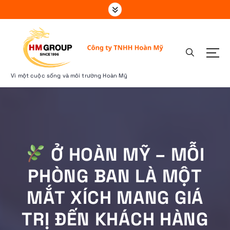
S
k
i
p
t
o
c
Vì một cuộc sống và môi trường Hoàn Mỹ
o
n
t
e
n
t
Ở HOÀN MỸ – MỖI
PHÒNG BAN LÀ MỘT
MẮT XÍCH MANG GIÁ
TRỊ ĐẾN KHÁCH HÀNG