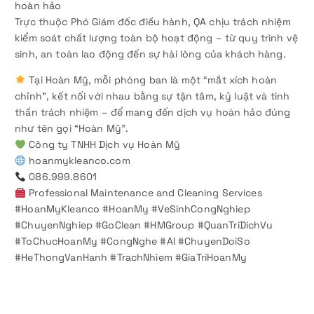
hoàn hảo
Trực thuộc Phó Giám đốc điều hành, QA chịu trách nhiệm
kiểm soát chất lượng toàn bộ hoạt động – từ quy trình vệ
sinh, an toàn lao động đến sự hài lòng của khách hàng.
Tại Hoàn Mỹ, mỗi phòng ban là một “mắt xích hoàn
chỉnh”, kết nối với nhau bằng sự tận tâm, kỷ luật và tinh
thần trách nhiệm – để mang đến dịch vụ hoàn hảo đúng
như tên gọi “Hoàn Mỹ”.
Công ty TNHH Dịch vụ Hoàn Mỹ
hoanmykleanco.com
086.999.8601
Professional Maintenance and Cleaning Services
#HoanMyKleanco #HoanMy #VeSinhCongNghiep
#ChuyenNghiep #GoClean #HMGroup #QuanTriDichVu
#ToChucHoanMy #CongNghe #AI #ChuyenDoiSo
#HeThongVanHanh #TrachNhiem #GiaTriHoanMy