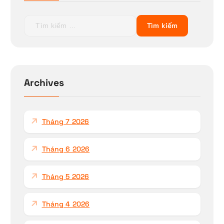
T
ì
m
k
i
ế
Archives
m
c
h
Tháng 7 2026
o
:
Tháng 6 2026
Tháng 5 2026
Tháng 4 2026