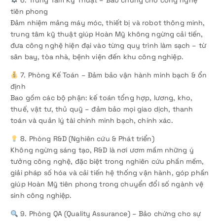
6. Trung Tâm Kỹ Thuật – Bảo chứng cho công nghệ
tiên phong
Đảm nhiệm mảng máy móc, thiết bị và robot thông minh,
trung tâm kỹ thuật giúp Hoàn Mỹ không ngừng cải tiến,
đưa công nghệ hiện đại vào từng quy trình làm sạch – từ
sân bay, tòa nhà, bệnh viện đến khu công nghiệp.
7. Phòng Kế Toán – Đảm bảo vận hành minh bạch & ổn
định
Bao gồm các bộ phận: kế toán tổng hợp, lương, kho,
thuế, vật tư, thủ quỹ – đảm bảo mọi giao dịch, thanh
toán và quản lý tài chính minh bạch, chính xác.
8. Phòng R&D (Nghiên cứu & Phát triển)
Không ngừng sáng tạo, R&D là nơi ươm mầm những ý
tưởng công nghệ, đặc biệt trong nghiên cứu phần mềm,
giải pháp số hóa và cải tiến hệ thống vận hành, góp phần
giúp Hoàn Mỹ tiên phong trong chuyển đổi số ngành vệ
sinh công nghiệp.
9. Phòng QA (Quality Assurance) – Bảo chứng cho sự