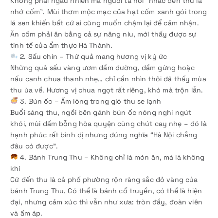
Không phải ngẫu nhiên mà người ta nói “nhắc đến thu là
nhớ cốm”. Mùi thơm mộc mạc của hạt cốm xanh gói trong
lá sen khiến bất cứ ai cũng muốn chậm lại để cảm nhận.
Ăn cốm phải ăn bằng cả sự nâng niu, mới thấy được sự
tinh tế của ẩm thực Hà Thành.
2. Sấu chín – Thứ quả mang hương vị ký ức
Những quả sấu vàng ươm dầm đường, dầm gừng hoặc
nấu canh chua thanh nhẹ… chỉ cần nhìn thôi đã thấy mùa
thu ùa về. Hương vị chua ngọt rất riêng, khó mà trộn lẫn.
3. Bún ốc – Ấm lòng trong gió thu se lạnh
Buổi sáng thu, ngồi bên gánh bún ốc nóng nghi ngút
khói, mùi dấm bỗng hòa quyện cùng chút cay nhẹ – đó là
hạnh phúc rất bình dị nhưng đúng nghĩa “Hà Nội chẳng
đâu có được”.
4. Bánh Trung Thu – Không chỉ là món ăn, mà là không
khí
Cứ đến thu là cả phố phường rộn ràng sắc đỏ vàng của
bánh Trung Thu. Có thể là bánh cổ truyền, có thể là hiện
đại, nhưng cảm xúc thì vẫn như xưa: tròn đầy, đoàn viên
và ấm áp.