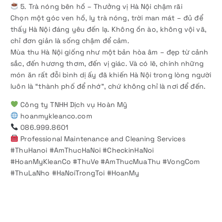
5. Trà nóng bên hồ – Thưởng vị Hà Nội chậm rãi
Chọn một góc ven hồ, ly trà nóng, trời man mát – đủ để
thấy Hà Nội đáng yêu đến lạ. Không ồn ào, không vội vã,
chỉ đơn giản là sống chậm để cảm.
Mùa thu Hà Nội giống như một bản hòa âm – đẹp từ cảnh
sắc, đến hương thơm, đến vị giác. Và có lẽ, chính những
món ăn rất đỗi bình dị ấy đã khiến Hà Nội trong lòng người
luôn là “thành phố để nhớ”, chứ không chỉ là nơi để đến.
Công ty TNHH Dịch vụ Hoàn Mỹ
hoanmykleanco.com
086.999.8601
Professional Maintenance and Cleaning Services
#ThuHanoi #AmThucHaNoi #CheckinHaNoi
#HoanMyKleanCo #ThuVe #AmThucMuaThu #VongCom
#ThuLaNho #HaNoiTrongToi #HoanMy