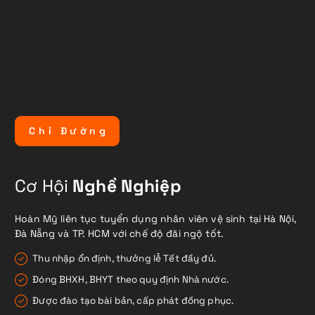
C
h
ỉ
Đ
ư
ờ
n
g
Cơ Hội
Nghề Nghiệp
Hoàn Mỹ liên tục tuyển dụng nhân viên vệ sinh tại Hà Nội,
Đà Nẵng và TP. HCM với chế độ đãi ngộ tốt.
Thu nhập ổn định, thưởng lễ Tết đầy đủ.
Đóng BHXH, BHYT theo quy định Nhà nước.
Được đào tạo bài bản, cấp phát đồng phục.