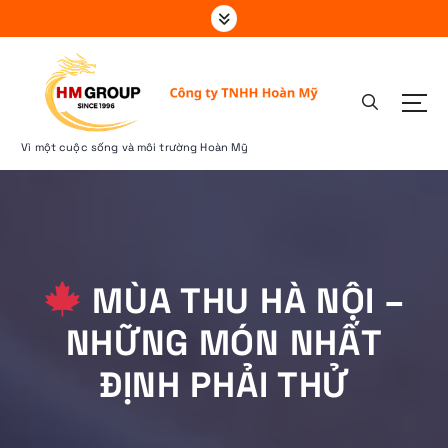
S
k
i
p
t
o
c
Vì một cuộc sống và môi trường Hoàn Mỹ
o
n
t
e
n
t
MÙA THU HÀ NỘI –
NHỮNG MÓN NHẤT
ĐỊNH PHẢI THỬ