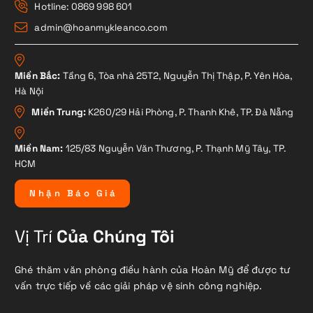
Hotline: 0869 998 601
admin@hoanmykleanco.com
Miền Bắc:
Tầng 6, Tòa nhà 25T2, Nguyễn Thị Thập, P. Yên Hòa,
Hà Nội
Miền Trung:
K260/29 Hải Phòng, P. Thanh Khê, TP. Đà Nẵng
Miền Nam:
125/83 Nguyễn Văn Thương, P. Thạnh Mỹ Tây, TP.
HCM
N
h
ậ
n
B
á
o
G
i
á
Vị Trí
Của Chúng Tôi
Ghé thăm văn phòng điều hành của Hoàn Mỹ để được tư
vấn trực tiếp về các giải pháp vệ sinh công nghiệp.