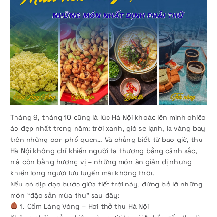
Tháng 9, tháng 10 cũng là lúc Hà Nội khoác lên mình chiếc
áo đẹp nhất trong năm: trời xanh, gió se lạnh, lá vàng bay
trên những con phố quen… Và chẳng biết từ bao giờ, thu
Hà Nội không chỉ khiến người ta thương bằng cảnh sắc,
mà còn bằng hương vị – những món ăn giản dị nhưng
khiến lòng người lưu luyến mãi không thôi.
Nếu có dịp dạo bước giữa tiết trời này, đừng bỏ lỡ những
món “đặc sản mùa thu” sau đây:
1. Cốm Làng Vòng – Hơi thở thu Hà Nội