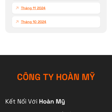
Tháng 11 2024
Tháng 10 2024
C
Ô
N
G
T
Y
H
O
À
N
M
Ỹ
Kết Nối Với
Hoàn Mỹ