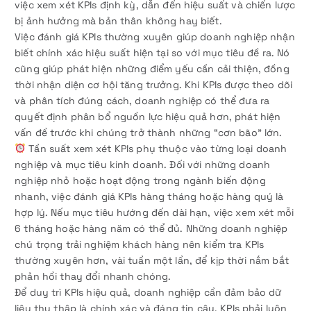
việc xem xét KPIs định kỳ, dẫn đến hiệu suất và chiến lược
bị ảnh hưởng mà bản thân không hay biết.
Việc đánh giá KPIs thường xuyên giúp doanh nghiệp nhận
biết chính xác hiệu suất hiện tại so với mục tiêu đề ra. Nó
cũng giúp phát hiện những điểm yếu cần cải thiện, đồng
thời nhận diện cơ hội tăng trưởng. Khi KPIs được theo dõi
và phân tích đúng cách, doanh nghiệp có thể đưa ra
quyết định phân bổ nguồn lực hiệu quả hơn, phát hiện
vấn đề trước khi chúng trở thành những “cơn bão” lớn.
Tần suất xem xét KPIs phụ thuộc vào từng loại doanh
nghiệp và mục tiêu kinh doanh. Đối với những doanh
nghiệp nhỏ hoặc hoạt động trong ngành biến động
nhanh, việc đánh giá KPIs hàng tháng hoặc hàng quý là
hợp lý. Nếu mục tiêu hướng đến dài hạn, việc xem xét mỗi
6 tháng hoặc hàng năm có thể đủ. Những doanh nghiệp
chú trọng trải nghiệm khách hàng nên kiểm tra KPIs
thường xuyên hơn, vài tuần một lần, để kịp thời nắm bắt
phản hồi thay đổi nhanh chóng.
Để duy trì KPIs hiệu quả, doanh nghiệp cần đảm bảo dữ
liệu thu thập là chính xác và đáng tin cậy. KPIs phải luôn