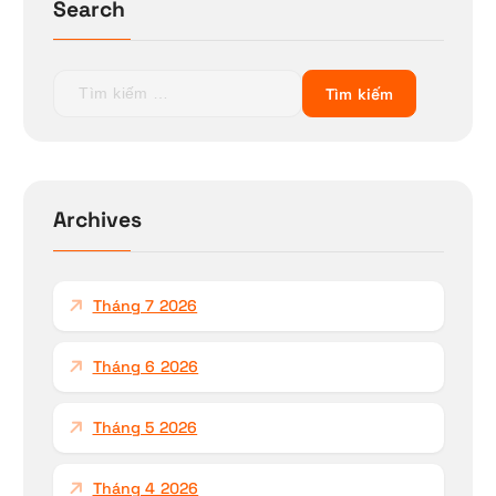
Search
T
ì
m
k
i
ế
Archives
m
c
h
Tháng 7 2026
o
:
Tháng 6 2026
Tháng 5 2026
Tháng 4 2026