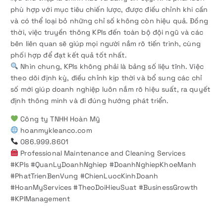
phù hợp với mục tiêu chiến lược, được điều chỉnh khi cần
và có thể loại bỏ những chỉ số không còn hiệu quả. Đồng
thời, việc truyền thông KPIs đến toàn bộ đội ngũ và các
bên liên quan sẽ giúp mọi người nắm rõ tiến trình, cùng
phối hợp để đạt kết quả tốt nhất.
Nhìn chung, KPIs không phải là bảng số liệu tĩnh. Việc
theo dõi định kỳ, điều chỉnh kịp thời và bổ sung các chỉ
số mới giúp doanh nghiệp luôn nắm rõ hiệu suất, ra quyết
định thông minh và đi đúng hướng phát triển.
Công ty TNHH Hoàn Mỹ
hoanmykleanco.com
086.999.8601
Professional Maintenance and Cleaning Services
#KPIs #QuanLyDoanhNghiep #DoanhNghiepKhoeManh
#PhatTrienBenVung #ChienLuocKinhDoanh
#HoanMyServices #TheoDoiHieuSuat #BusinessGrowth
#KPIManagement