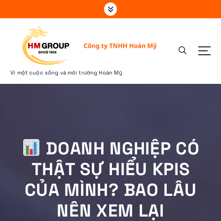
S
k
i
p
t
o
c
Vì một cuộc sống và môi trường Hoàn Mỹ
o
n
t
e
n
t
DOANH NGHIỆP CÓ
THẬT SỰ HIỂU KPIS
CỦA MÌNH? BAO LÂU
NÊN XEM LẠI