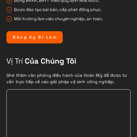
Đóng BHXH, BHYT theo quy định Nhà nước.
Được đào tạo bài bản, cấp phát đồng phục.
Môi trường làm việc chuyên nghiệp, an toàn.
Đ
ă
n
g
K
ý
Đ
i
L
à
m
Vị Trí
Của Chúng Tôi
Ghé thăm văn phòng điều hành của Hoàn Mỹ để được tư
vấn trực tiếp về các giải pháp vệ sinh công nghiệp.