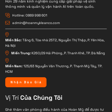
Hơn 29 năm kinh nghiệm cung cấp giải pháp vệ sinh
thông minh và quản lý vận hành AI trên toàn quốc.
Hotline: 0869 998 601
admin@hoanmykleanco.com
Miền Bắc:
Tầng 6, Tòa nhà 25T2, Nguyễn Thị Thập, P. Yên Hòa,
Hà Nội
Miền Trung:
K260/29 Hải Phòng, P. Thanh Khê, TP. Đà Nẵng
Miền Nam:
125/83 Nguyễn Văn Thương, P. Thạnh Mỹ Tây, TP.
HCM
N
h
ậ
n
B
á
o
G
i
á
Vị Trí
Của Chúng Tôi
Ghé thăm văn phòng điều hành của Hoàn Mỹ để được tư