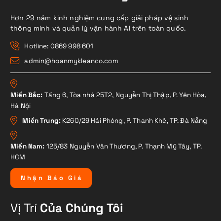
Hơn 29 năm kinh nghiệm cung cấp giải pháp vệ sinh
thông minh và quản lý vận hành AI trên toàn quốc.
Hotline: 0869 998 601
admin@hoanmykleanco.com
Miền Bắc:
Tầng 6, Tòa nhà 25T2, Nguyễn Thị Thập, P. Yên Hòa,
Hà Nội
Miền Trung:
K260/29 Hải Phòng, P. Thanh Khê, TP. Đà Nẵng
Miền Nam:
125/83 Nguyễn Văn Thương, P. Thạnh Mỹ Tây, TP.
HCM
N
h
ậ
n
B
á
o
G
i
á
Vị Trí
Của Chúng Tôi