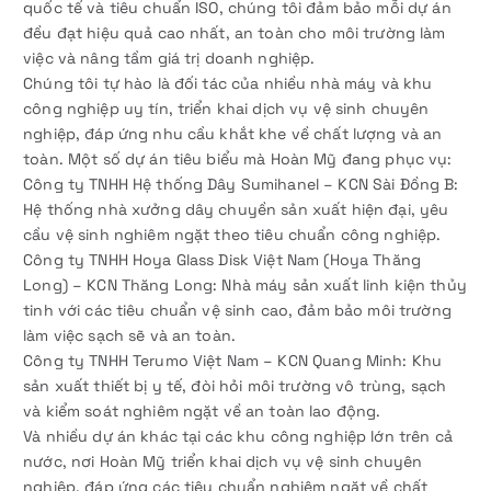
quốc tế và tiêu chuẩn ISO, chúng tôi đảm bảo mỗi dự án
đều đạt hiệu quả cao nhất, an toàn cho môi trường làm
việc và nâng tầm giá trị doanh nghiệp.
Chúng tôi tự hào là đối tác của nhiều nhà máy và khu
công nghiệp uy tín, triển khai dịch vụ vệ sinh chuyên
nghiệp, đáp ứng nhu cầu khắt khe về chất lượng và an
toàn. Một số dự án tiêu biểu mà Hoàn Mỹ đang phục vụ:
Công ty TNHH Hệ thống Dây Sumihanel – KCN Sài Đồng B:
Hệ thống nhà xưởng dây chuyền sản xuất hiện đại, yêu
cầu vệ sinh nghiêm ngặt theo tiêu chuẩn công nghiệp.
Công ty TNHH Hoya Glass Disk Việt Nam (Hoya Thăng
Long) – KCN Thăng Long: Nhà máy sản xuất linh kiện thủy
tinh với các tiêu chuẩn vệ sinh cao, đảm bảo môi trường
làm việc sạch sẽ và an toàn.
Công ty TNHH Terumo Việt Nam – KCN Quang Minh: Khu
sản xuất thiết bị y tế, đòi hỏi môi trường vô trùng, sạch
và kiểm soát nghiêm ngặt về an toàn lao động.
Và nhiều dự án khác tại các khu công nghiệp lớn trên cả
nước, nơi Hoàn Mỹ triển khai dịch vụ vệ sinh chuyên
nghiệp, đáp ứng các tiêu chuẩn nghiêm ngặt về chất