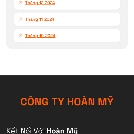
Tháng 12 2024
Tháng 11 2024
Tháng 10 2024
C
Ô
N
G
T
Y
H
O
À
N
M
Ỹ
Kết Nối Với
Hoàn Mỹ