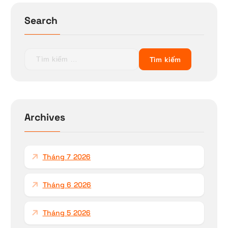
Search
T
ì
m
k
i
ế
Archives
m
c
h
Tháng 7 2026
o
:
Tháng 6 2026
Tháng 5 2026