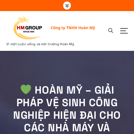
S
k
i
p
t
o
c
Vì một cuộc sống và môi trường Hoàn Mỹ
o
n
t
e
n
t
HOÀN MỸ – GIẢI
PHÁP VỆ SINH CÔNG
NGHIỆP HIỆN ĐẠI CHO
CÁC NHÀ MÁY VÀ