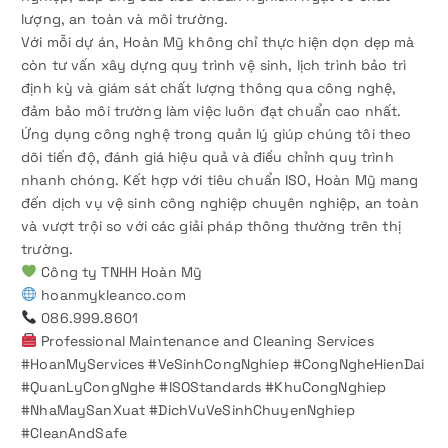
lượng, an toàn và môi trường.
Với mỗi dự án, Hoàn Mỹ không chỉ thực hiện dọn dẹp mà
còn tư vấn xây dựng quy trình vệ sinh, lịch trình bảo trì
định kỳ và giám sát chất lượng thông qua công nghệ,
đảm bảo môi trường làm việc luôn đạt chuẩn cao nhất.
Ứng dụng công nghệ trong quản lý giúp chúng tôi theo
dõi tiến độ, đánh giá hiệu quả và điều chỉnh quy trình
nhanh chóng. Kết hợp với tiêu chuẩn ISO, Hoàn Mỹ mang
đến dịch vụ vệ sinh công nghiệp chuyên nghiệp, an toàn
và vượt trội so với các giải pháp thông thường trên thị
trường.
Công ty TNHH Hoàn Mỹ
hoanmykleanco.com
086.999.8601
Professional Maintenance and Cleaning Services
#HoanMyServices #VeSinhCongNghiep #CongNgheHienDai
#QuanLyCongNghe #ISOStandards #KhuCongNghiep
#NhaMaySanXuat #DichVuVeSinhChuyenNghiep
#CleanAndSafe