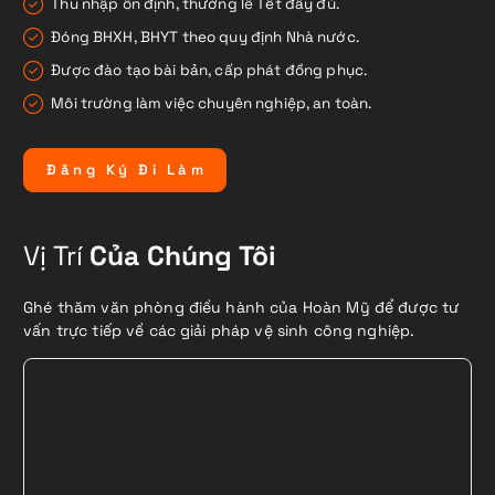
Thu nhập ổn định, thưởng lễ Tết đầy đủ.
Đóng BHXH, BHYT theo quy định Nhà nước.
Được đào tạo bài bản, cấp phát đồng phục.
Môi trường làm việc chuyên nghiệp, an toàn.
Đ
ă
n
g
K
ý
Đ
i
L
à
m
Vị Trí
Của Chúng Tôi
Ghé thăm văn phòng điều hành của Hoàn Mỹ để được tư
vấn trực tiếp về các giải pháp vệ sinh công nghiệp.