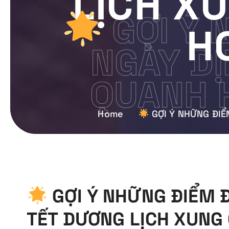
LỊCH X
GỢI Ý 
H
NGÀY DỊ
QUANH H
Home
GỢI Ý NHỮNG ĐIỂ
GỢI Ý NHỮNG ĐIỂM Đ
TẾT DƯƠNG LỊCH XUNG 