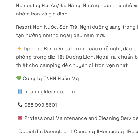
Homestay Hội An/ Đà Nẵng: Những ngôi nhà nhỏ xi
nhóm bạn và gia đình.
Resort Non Nước, Sơn Trà: Nghỉ dưỡng sang trọng bê
tận hưởng những ngày đầu năm mới.
Tip nhỏ: Bạn nên đặt trước các chỗ nghỉ, đặc biệ
phòng trong dịp Tết Dương Lịch. Ngoài ra, chuẩn 
thiết cho camping để chuyến đi trọn vẹn nhất.
Công ty TNHH Hoàn Mỹ
hoanmykleanco.com
086.999.8601
Professional Maintenance and Cleaning Servic
#DuLichTetDuongLich #Camping #Homestay #Reso