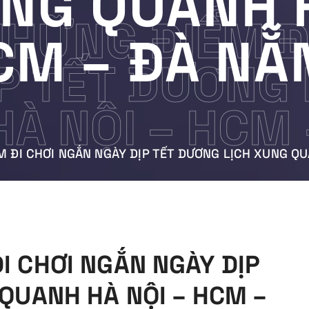
UNG QUANH H
NHỮNG ĐIỂM Đ
CM – ĐÀ NẴ
P TẾT DƯƠNG
À NỘI – HCM
M ĐI CHƠI NGẮN NGÀY DỊP TẾT DƯƠNG LỊCH XUNG QU
I CHƠI NGẮN NGÀY DỊP
QUANH HÀ NỘI – HCM –