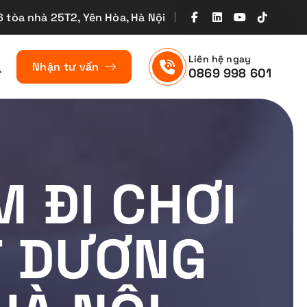
6 tòa nhà 25T2, Yên Hòa, Hà Nội
Liên hệ ngay
Nhận tư vấn
0869 998 601
 ĐI CHƠI
T DƯƠNG