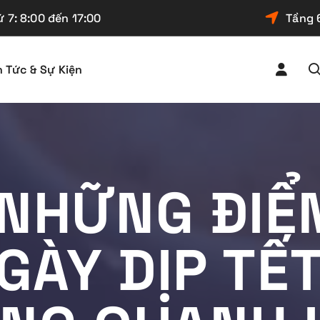
 7: 8:00 đến 17:00
Tầng 
n Tức & Sự Kiện
 NHỮNG ĐIỂM
GÀY DỊP TẾ