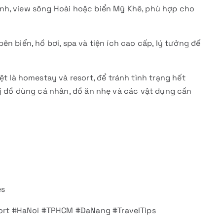
nh, view sông Hoài hoặc biển Mỹ Khê, phù hợp cho
n biển, hồ bơi, spa và tiện ích cao cấp, lý tưởng để
t là homestay và resort, để tránh tình trạng hết
bị đồ dùng cá nhân, đồ ăn nhẹ và các vật dụng cần
es
rt #HaNoi #TPHCM #DaNang #TravelTips