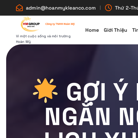
S
admin@hoanmykleanco.com
Thứ 2-Thứ
k
i
p
Home
Giới Thiệu
Ti
t
Vì một cuộc sống và môi trường
Hoàn Mỹ
o
c
o
n
t
GỢI Ý
e
n
t
NGẮN N