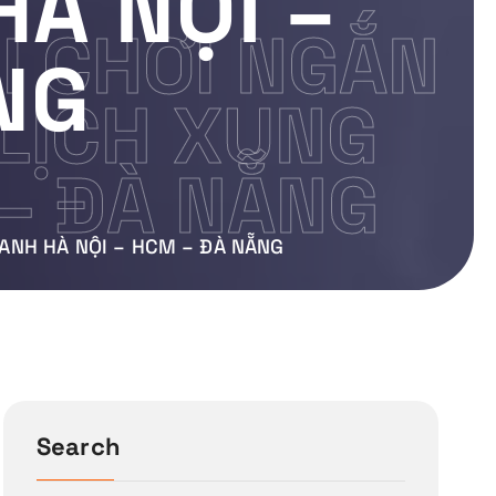
À NỘI –
I CHƠI NGẮN
NG
 LỊCH XUNG
 – ĐÀ NẴNG
ANH HÀ NỘI – HCM – ĐÀ NẴNG
Search