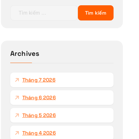
T
ì
m
k
i
ế
Archives
m
c
h
Tháng 7 2026
o
:
Tháng 6 2026
Tháng 5 2026
Tháng 4 2026