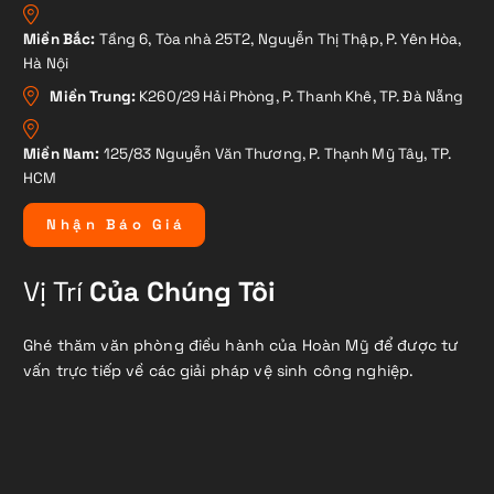
Miền Bắc:
Tầng 6, Tòa nhà 25T2, Nguyễn Thị Thập, P. Yên Hòa,
Hà Nội
Miền Trung:
K260/29 Hải Phòng, P. Thanh Khê, TP. Đà Nẵng
Miền Nam:
125/83 Nguyễn Văn Thương, P. Thạnh Mỹ Tây, TP.
HCM
N
h
ậ
n
B
á
o
G
i
á
Vị Trí
Của Chúng Tôi
Ghé thăm văn phòng điều hành của Hoàn Mỹ để được tư
vấn trực tiếp về các giải pháp vệ sinh công nghiệp.