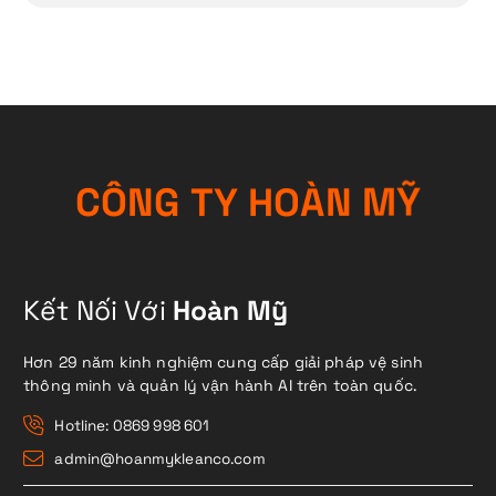
C
Ô
N
G
T
Y
H
O
À
N
M
Ỹ
Kết Nối Với
Hoàn Mỹ
Hơn 29 năm kinh nghiệm cung cấp giải pháp vệ sinh
thông minh và quản lý vận hành AI trên toàn quốc.
Hotline: 0869 998 601
admin@hoanmykleanco.com