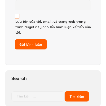
Lưu tên của tôi, email, và trang web trong
trình duyệt này cho lần bình luận kế tiếp của
tôi.
Search
T
ì
m