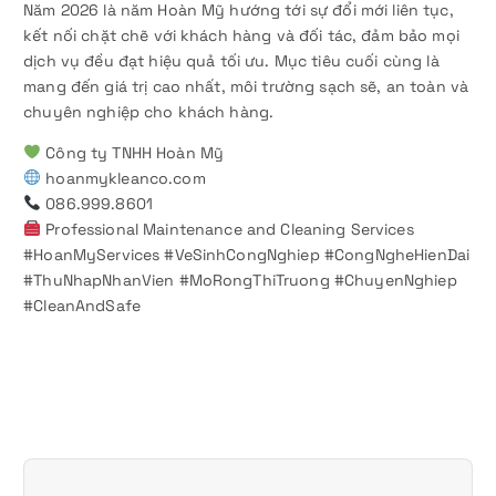
Năm 2026 là năm Hoàn Mỹ hướng tới sự đổi mới liên tục,
kết nối chặt chẽ với khách hàng và đối tác, đảm bảo mọi
dịch vụ đều đạt hiệu quả tối ưu. Mục tiêu cuối cùng là
mang đến giá trị cao nhất, môi trường sạch sẽ, an toàn và
chuyên nghiệp cho khách hàng.
Công ty TNHH Hoàn Mỹ
hoanmykleanco.com
086.999.8601
Professional Maintenance and Cleaning Services
#HoanMyServices #VeSinhCongNghiep #CongNgheHienDai
#ThuNhapNhanVien #MoRongThiTruong #ChuyenNghiep
#CleanAndSafe