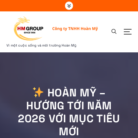
S
k
i
p
t
o
c
Vì một cuộc sống và môi trường Hoàn Mỹ
o
n
t
e
n
t
HOÀN MỸ –
HƯỚNG TỚI NĂM
2026 VỚI MỤC TIÊU
MỚI