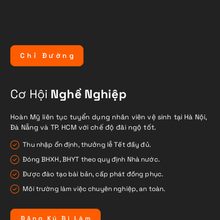
C
h
ỉ
Đ
ư
ờ
n
g
Cơ Hội
Nghề Nghiệp
Hoàn Mỹ liên tục tuyển dụng nhân viên vệ sinh tại Hà Nội,
Đà Nẵng và TP. HCM với chế độ đãi ngộ tốt.
Thu nhập ổn định, thưởng lễ Tết đầy đủ.
Đóng BHXH, BHYT theo quy định Nhà nước.
Được đào tạo bài bản, cấp phát đồng phục.
Môi trường làm việc chuyên nghiệp, an toàn.
Đ
ă
n
g
K
ý
Đ
i
L
à
m