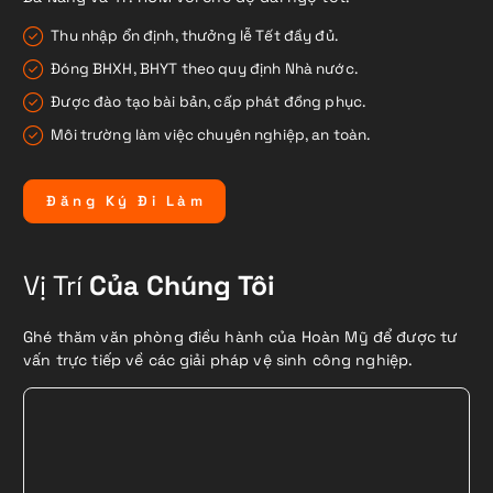
Thu nhập ổn định, thưởng lễ Tết đầy đủ.
Đóng BHXH, BHYT theo quy định Nhà nước.
Được đào tạo bài bản, cấp phát đồng phục.
Môi trường làm việc chuyên nghiệp, an toàn.
Đ
ă
n
g
K
ý
Đ
i
L
à
m
Vị Trí
Của Chúng Tôi
Ghé thăm văn phòng điều hành của Hoàn Mỹ để được tư
vấn trực tiếp về các giải pháp vệ sinh công nghiệp.