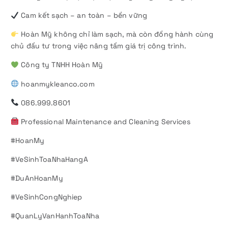
Cam kết sạch – an toàn – bền vững
Hoàn Mỹ không chỉ làm sạch, mà còn đồng hành cùng
chủ đầu tư trong việc nâng tầm giá trị công trình.
Công ty TNHH Hoàn Mỹ
hoanmykleanco.com
086.999.8601
Professional Maintenance and Cleaning Services
#HoanMy
#VeSinhToaNhaHangA
#DuAnHoanMy
#VeSinhCongNghiep
#QuanLyVanHanhToaNha