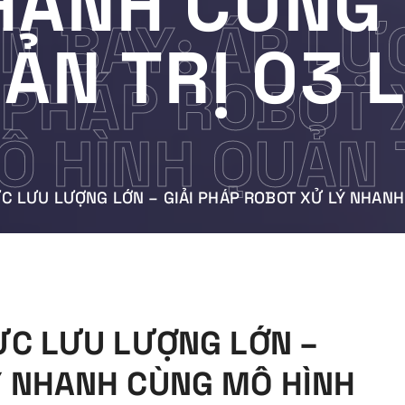
HANH CÙNG
ÂN BAY: ÁP L
ẢN TRỊ 03 
I PHÁP ROBOT
 HÌNH QUẢN 
LỰC LƯU LƯỢNG LỚN – GIẢI PHÁP ROBOT XỬ LÝ NHAN
LỰC LƯU LƯỢNG LỚN –
Ý NHANH CÙNG MÔ HÌNH