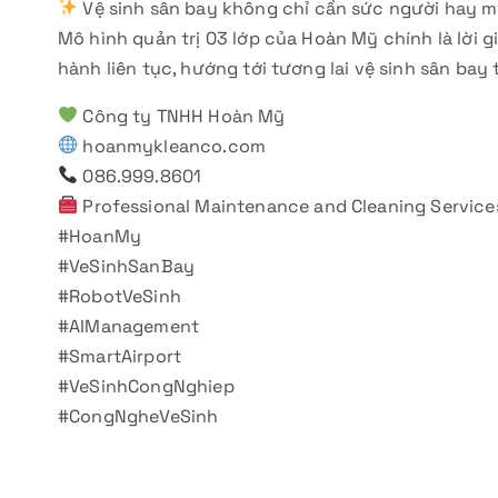
Vệ sinh sân bay không chỉ cần sức người hay m
Mô hình quản trị 03 lớp của Hoàn Mỹ chính là lời g
hành liên tục, hướng tới tương lai vệ sinh sân bay
Công ty TNHH Hoàn Mỹ
hoanmykleanco.com
086.999.8601
Professional Maintenance and Cleaning Service
#HoanMy
#VeSinhSanBay
#RobotVeSinh
#AIManagement
#SmartAirport
#VeSinhCongNghiep
#CongNgheVeSinh