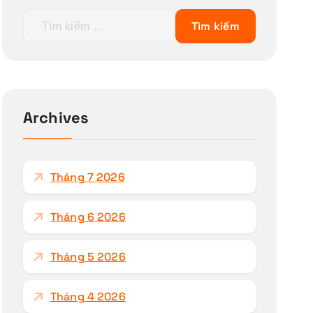
T
ì
m
k
i
ế
Archives
m
c
h
Tháng 7 2026
o
:
Tháng 6 2026
Tháng 5 2026
Tháng 4 2026