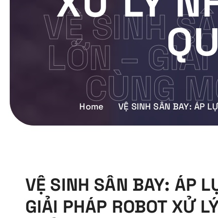
XỬ LÝ N
VỆ SINH S
QU
LỚN – GIẢ
CÙNG MÔ
Home
VỆ SINH SÂN BAY: ÁP 
VỆ SINH SÂN BAY: ÁP 
GIẢI PHÁP ROBOT XỬ L