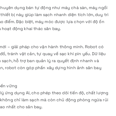
chuyên dụng bán tự động như máy chà sàn, máy ngồi
 thiết bị này giúp làm sạch nhanh diện tích lớn, duy trì
ao điểm. Đặc biệt, máy móc được lựa chọn với độ ồn
 hoạt động khai thác sân bay.
 mới – giải pháp cho vận hành thông minh. Robot có
ồ, tránh vật cản, tự quay về sạc khi pin yếu. Dữ liệu
m sạch, hỗ trợ ban quản lý ra quyết định nhanh và
hạn, robot còn góp phần xây dựng hình ảnh sân bay
 bền vững
ý ứng dụng AI, cho phép theo dõi tiến độ, chất lượng
ỹ không chỉ làm sạch mà còn chủ động phòng ngừa rủi
 cao nhất cho sân bay.