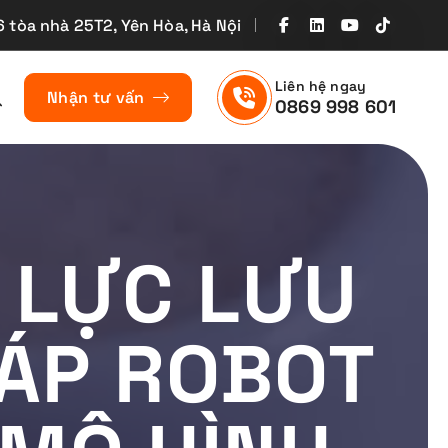
6 tòa nhà 25T2, Yên Hòa, Hà Nội
Liên hệ ngay
Nhận tư vấn
0869 998 601
P LỰC LƯU
HÁP ROBOT