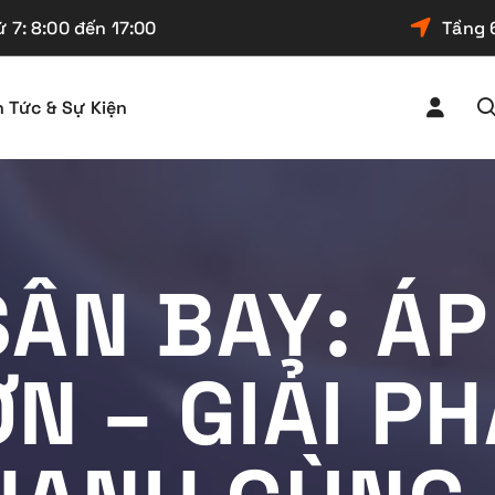
 7: 8:00 đến 17:00
Tầng 
n Tức & Sự Kiện
SÂN BAY: Á
N – GIẢI P