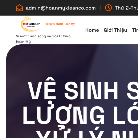
S
admin@hoanmykleanco.com
Thứ 2-Thứ
k
i
p
Home
Giới Thiệu
Ti
t
Vì một cuộc sống và môi trường
Hoàn Mỹ
o
c
o
n
VỆ SINH 
t
e
n
LƯỢNG LỚ
t