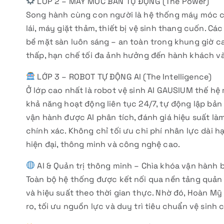
LỚP 2 – MÁY MÓC BÁN TỰ ĐỘNG (The Power)
Song hành cùng con người là hệ thống máy móc 
lái, máy giặt thảm, thiết bị vệ sinh thang cuốn. Các
bề mặt sàn luôn sáng – an toàn trong khung giờ c
thấp, hạn chế tối đa ảnh hưởng đến hành khách và
LỚP 3 – ROBOT TỰ ĐỘNG AI (The Intelligence)
Ở lớp cao nhất là robot vệ sinh AI GAUSIUM thế hệ
khả năng hoạt động liên tục 24/7, tự động lập bản đ
vận hành được AI phân tích, đánh giá hiệu suất là
chính xác. Không chỉ tối ưu chi phí nhân lực dài 
hiện đại, thông minh và công nghệ cao.
AI & Quản trị thông minh – Chìa khóa vận hành
Toàn bộ hệ thống được kết nối qua nền tảng quản l
và hiệu suất theo thời gian thực. Nhờ đó, Hoàn M
ro, tối ưu nguồn lực và duy trì tiêu chuẩn vệ sinh