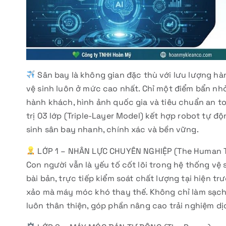
Sân bay là không gian đặc thù với lưu lượng hà
vệ sinh luôn ở mức cao nhất. Chỉ một điểm bẩn nh
hành khách, hình ảnh quốc gia và tiêu chuẩn an to
trị 03 lớp (Triple-Layer Model) kết hợp robot tự đ
sinh sân bay nhanh, chính xác và bền vững.
LỚP 1 – NHÂN LỰC CHUYÊN NGHIỆP (The Human 
Con người vẫn là yếu tố cốt lõi trong hệ thống vệ
bài bản, trực tiếp kiểm soát chất lượng tại hiện tr
xảo mà máy móc khó thay thế. Không chỉ làm sạch
luôn thân thiện, góp phần nâng cao trải nghiệm dịc