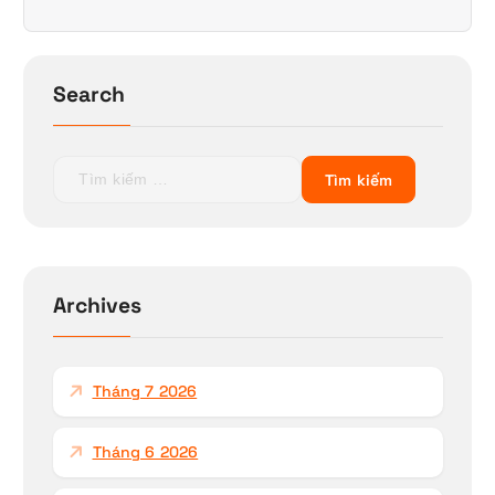
Search
T
ì
m
k
i
ế
Archives
m
c
h
Tháng 7 2026
o
:
Tháng 6 2026