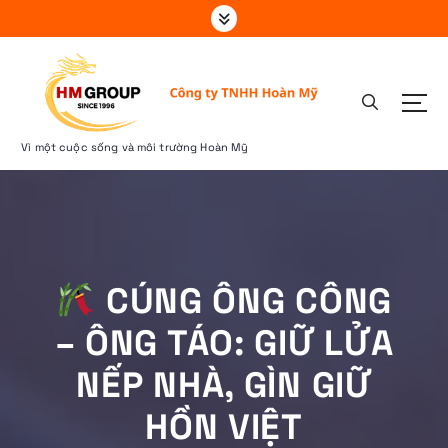
S
k
i
p
t
o
c
Vì một cuộc sống và môi trường Hoàn Mỹ
o
n
t
e
n
t
CÚNG ÔNG CÔNG
– ÔNG TÁO: GIỮ LỬA
NẾP NHÀ, GÌN GIỮ
HỒN VIỆT