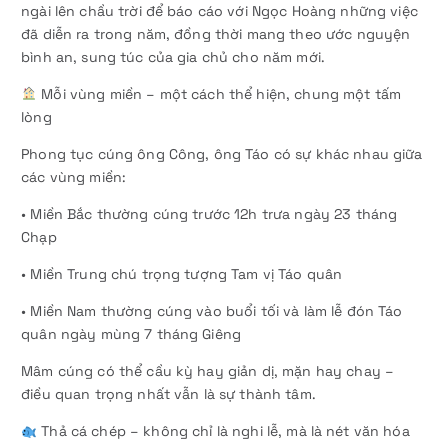
ngài lên chầu trời để báo cáo với Ngọc Hoàng những việc
đã diễn ra trong năm, đồng thời mang theo ước nguyện
bình an, sung túc của gia chủ cho năm mới.
Mỗi vùng miền – một cách thể hiện, chung một tấm
lòng
Phong tục cúng ông Công, ông Táo có sự khác nhau giữa
các vùng miền:
• Miền Bắc thường cúng trước 12h trưa ngày 23 tháng
Chạp
• Miền Trung chú trọng tượng Tam vị Táo quân
• Miền Nam thường cúng vào buổi tối và làm lễ đón Táo
quân ngày mùng 7 tháng Giêng
Mâm cúng có thể cầu kỳ hay giản dị, mặn hay chay –
điều quan trọng nhất vẫn là sự thành tâm.
Thả cá chép – không chỉ là nghi lễ, mà là nét văn hóa