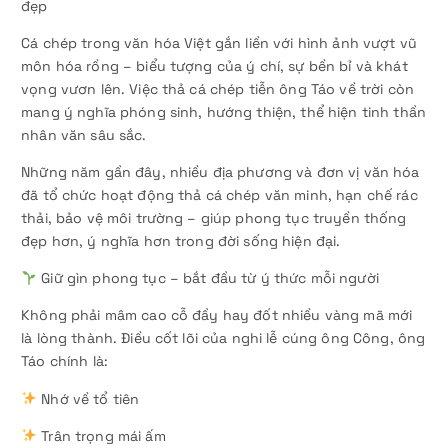
đẹp
Cá chép trong văn hóa Việt gắn liền với hình ảnh vượt vũ
môn hóa rồng – biểu tượng của ý chí, sự bền bỉ và khát
vọng vươn lên. Việc thả cá chép tiễn ông Táo về trời còn
mang ý nghĩa phóng sinh, hướng thiện, thể hiện tinh thần
nhân văn sâu sắc.
Những năm gần đây, nhiều địa phương và đơn vị văn hóa
đã tổ chức hoạt động thả cá chép văn minh, hạn chế rác
thải, bảo vệ môi trường – giúp phong tục truyền thống
đẹp hơn, ý nghĩa hơn trong đời sống hiện đại.
Giữ gìn phong tục – bắt đầu từ ý thức mỗi người
Không phải mâm cao cỗ đầy hay đốt nhiều vàng mã mới
là lòng thành. Điều cốt lõi của nghi lễ cúng ông Công, ông
Táo chính là:
Nhớ về tổ tiên
Trân trọng mái ấm