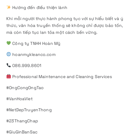
Hướng đến điều thiện lành
Khi mỗi người thực hành phong tục với sự hiểu biết và ý
thức, văn hóa truyền thống sẽ không chỉ được bảo tồn,
mà còn tiếp tục lan tỏa một cách bền vững.
Công ty TNHH Hoàn Mỹ
hoanmykleanco.com
086.999.8601
Professional Maintenance and Cleaning Services
#OngCongOngTao
#VanHoaViet
#NetDepTruyenThong
#23ThangChap
#GiuGinBanSac