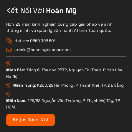
Kết Nối Với
Hoàn Mỹ
Hơn 29 năm kinh nghiệm cung cấp giải pháp vệ sinh
thông minh và quản lý vận hành AI trên toàn quốc.
Hotline: 0869 998 601
admin@hoanmykleanco.com
Miền Bắc:
Tầng 6, Tòa nhà 25T2, Nguyễn Thị Thập, P. Yên Hòa,
Hà Nội
Miền Trung:
K260/29 Hải Phòng, P. Thanh Khê, TP. Đà Nẵng
Miền Nam:
125/83 Nguyễn Văn Thương, P. Thạnh Mỹ Tây, TP.
HCM
N
h
ậ
n
B
á
o
G
i
á