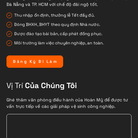
Đà Nẵng và TP. HCM với chế độ đãi ngộ tốt.
Thu nhập ổn định, thưởng lễ Tết đầy đủ.
Đóng BHXH, BHYT theo quy định Nhà nước.
Được đào tạo bài bản, cấp phát đồng phục.
Môi trường làm việc chuyên nghiệp, an toàn.
Đ
ă
n
g
K
ý
Đ
i
L
à
m
Vị Trí
Của Chúng Tôi
Ghé thăm văn phòng điều hành của Hoàn Mỹ để được tư
vấn trực tiếp về các giải pháp vệ sinh công nghiệp.