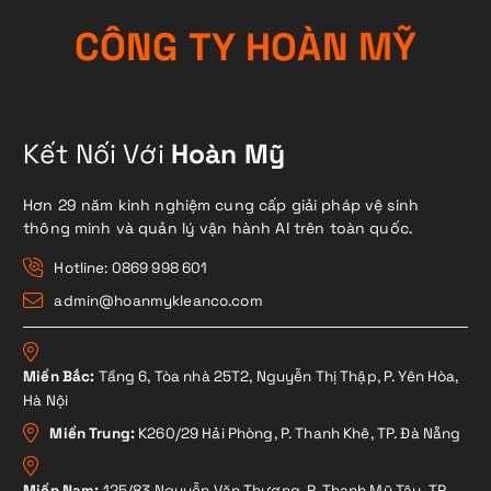
C
Ô
N
G
T
Y
H
O
À
N
M
Ỹ
Kết Nối Với
Hoàn Mỹ
Hơn 29 năm kinh nghiệm cung cấp giải pháp vệ sinh
thông minh và quản lý vận hành AI trên toàn quốc.
Hotline: 0869 998 601
admin@hoanmykleanco.com
Miền Bắc:
Tầng 6, Tòa nhà 25T2, Nguyễn Thị Thập, P. Yên Hòa,
Hà Nội
Miền Trung:
K260/29 Hải Phòng, P. Thanh Khê, TP. Đà Nẵng
Miền Nam:
125/83 Nguyễn Văn Thương, P. Thạnh Mỹ Tây, TP.