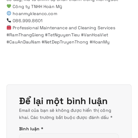
Công ty TNHH Hoàn Mỹ
hoanmykleanco.com
086.999.8601
Professional Maintenance and Cleaning Services
#RamThangGieng #TetNguyenTieu #VanHoaViet
#CauAnDauNam #NetDepTruyenThong #HoanMy
Để lại một bình luận
Email của bạn sẽ không được hiển thị công
khai.
Các trường bắt buộc được đánh dấu
*
Bình luận
*