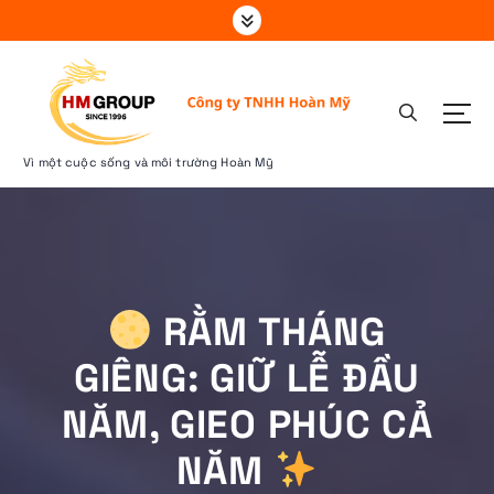
S
k
i
p
t
o
c
Vì một cuộc sống và môi trường Hoàn Mỹ
o
n
t
e
n
t
RẰM THÁNG
GIÊNG: GIỮ LỄ ĐẦU
NĂM, GIEO PHÚC CẢ
NĂM