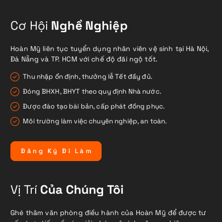
Cơ Hội
Nghề Nghiệp
Hoàn Mỹ liên tục tuyển dụng nhân viên vệ sinh tại Hà Nội,
Đà Nẵng và TP. HCM với chế độ đãi ngộ tốt.
Thu nhập ổn định, thưởng lễ Tết đầy đủ.
Đóng BHXH, BHYT theo quy định Nhà nước.
Được đào tạo bài bản, cấp phát đồng phục.
Môi trường làm việc chuyên nghiệp, an toàn.
Đ
ă
n
g
K
ý
Đ
i
L
à
m
Vị Trí
Của Chúng Tôi
Ghé thăm văn phòng điều hành của Hoàn Mỹ để được tư