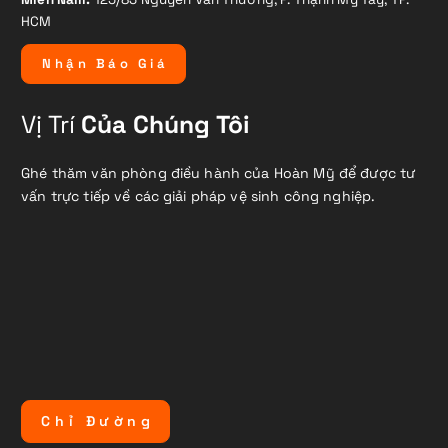
HCM
N
h
ậ
n
B
á
o
G
i
á
Vị Trí
Của Chúng Tôi
Ghé thăm văn phòng điều hành của Hoàn Mỹ để được tư
vấn trực tiếp về các giải pháp vệ sinh công nghiệp.
C
h
ỉ
Đ
ư
ờ
n
g