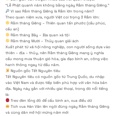
“Lễ Phật quanh năm không bằng ngày Rằm tháng Giêng.”
Vì sao Rằm tháng Giêng là Rằm lớn trong năm?
Theo quan niệm xưa, người Việt coi trọng 3 Rằm lớn:
Rằm tháng Giêng – Thiên quan tấn phước (cầu phúc,
cầu an)
Rằm tháng Bảy – Địa quan xá tội
Rằm tháng Mười – Thủy quan giải ách
Xuất phát từ xã hội nông nghiệp, con người sống dựa vào
thiên – địa – thủy, nên Rằm tháng Giêng mang ý nghĩa
cầu mong mưa thuận gió hòa, gia đạo bình an, công việc
hanh thông ngay từ đầu năm.
Nguồn gốc Tết Nguyên tiêu
Tết Nguyên tiêu có nguồn gốc từ Trung Quốc, du nhập
vào Việt Nam và được tiếp biến phù hợp với văn hóa bản
địa. Ngày này gắn với nhiều giai thoại, trong đó nổi tiếng
là:
Treo đèn lồng đỏ để cầu bình an, xua điều dữ
Tích vua Hán Văn lên ngôi đúng ngày Rằm tháng Giêng
và cùng dân mở hội mừng năm mới