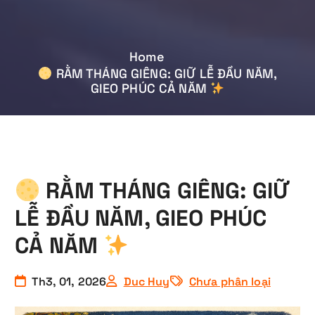
Home
RẰM THÁNG GIÊNG: GIỮ LỄ ĐẦU NĂM,
GIEO PHÚC CẢ NĂM
RẰM THÁNG GIÊNG: GIỮ
LỄ ĐẦU NĂM, GIEO PHÚC
CẢ NĂM
Th3, 01, 2026
Duc Huy
Chưa phân loại