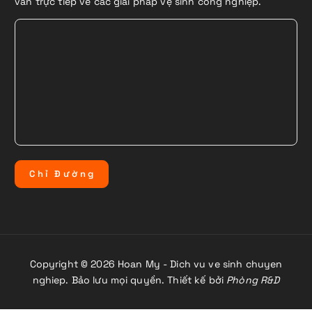
vấn trực tiếp về các giải pháp vệ sinh công nghiệp.
C
h
ỉ
Đ
ư
ờ
n
g
Copyright © 2026 Hoan My - Dich vu ve sinh chuyen
nghiep. Bảo lưu mọi quyền. Thiết kế bởi
Phòng R&D