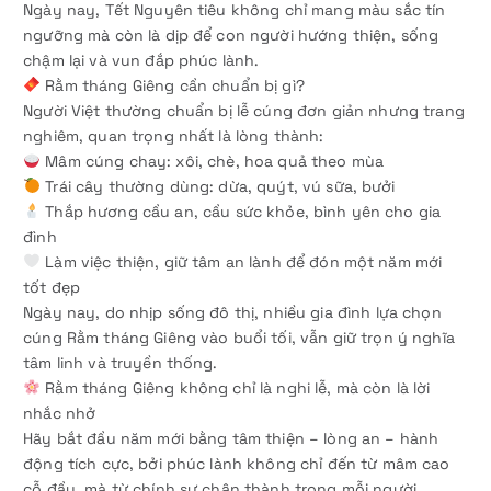
Ngày nay, Tết Nguyên tiêu không chỉ mang màu sắc tín
ngưỡng mà còn là dịp để con người hướng thiện, sống
chậm lại và vun đắp phúc lành.
Rằm tháng Giêng cần chuẩn bị gì?
Người Việt thường chuẩn bị lễ cúng đơn giản nhưng trang
nghiêm, quan trọng nhất là lòng thành:
Mâm cúng chay: xôi, chè, hoa quả theo mùa
Trái cây thường dùng: dừa, quýt, vú sữa, bưởi
Thắp hương cầu an, cầu sức khỏe, bình yên cho gia
đình
Làm việc thiện, giữ tâm an lành để đón một năm mới
tốt đẹp
Ngày nay, do nhịp sống đô thị, nhiều gia đình lựa chọn
cúng Rằm tháng Giêng vào buổi tối, vẫn giữ trọn ý nghĩa
tâm linh và truyền thống.
Rằm tháng Giêng không chỉ là nghi lễ, mà còn là lời
nhắc nhở
Hãy bắt đầu năm mới bằng tâm thiện – lòng an – hành
động tích cực, bởi phúc lành không chỉ đến từ mâm cao
cỗ đầy, mà từ chính sự chân thành trong mỗi người.