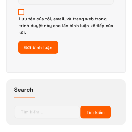
Lưu tên của tôi, email, và trang web trong
trình duyệt này cho lần bình luận kế tiếp của
tôi.
Search
T
ì
m
k