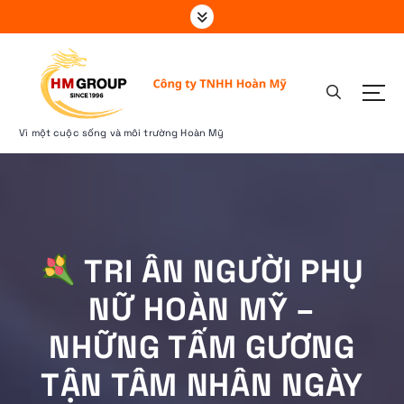
S
k
i
p
t
o
c
Vì một cuộc sống và môi trường Hoàn Mỹ
o
n
t
e
n
t
TRI ÂN NGƯỜI PHỤ
NỮ HOÀN MỸ –
NHỮNG TẤM GƯƠNG
TẬN TÂM NHÂN NGÀY