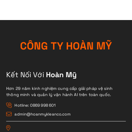
C
Ô
N
G
T
Y
H
O
À
N
M
Ỹ
Kết Nối Với
Hoàn Mỹ
Hơn 29 năm kinh nghiệm cung cấp giải pháp vệ sinh
thông minh và quản lý vận hành AI trên toàn quốc.
Hotline: 0869 998 601
admin@hoanmykleanco.com