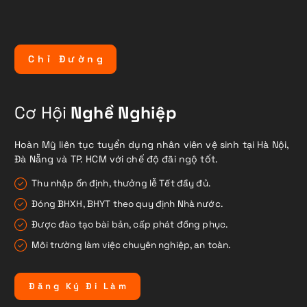
C
h
ỉ
Đ
ư
ờ
n
g
Cơ Hội
Nghề Nghiệp
Hoàn Mỹ liên tục tuyển dụng nhân viên vệ sinh tại Hà Nội,
Đà Nẵng và TP. HCM với chế độ đãi ngộ tốt.
Thu nhập ổn định, thưởng lễ Tết đầy đủ.
Đóng BHXH, BHYT theo quy định Nhà nước.
Được đào tạo bài bản, cấp phát đồng phục.
Môi trường làm việc chuyên nghiệp, an toàn.
Đ
ă
n
g
K
ý
Đ
i
L
à
m