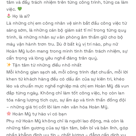
tâm và đầy trách nhiệm trên từng công trình, từng ca làm
việc.
Họ là ai?
Là những chị em công nhân vệ sinh bắt đầu công việc từ
sáng sớm, là những cán bộ giám sát tỉ mỉ trong từng quy
trình, là những nhân sự văn phòng âm thầm giữ cho bộ
máy vận hành trơn tru. Dù ở bất kỳ vị trí nào, phụ nữ
Hoàn Mỹ luôn mang trong mình tinh thần trách nhiệm, sự
cẩn trọng và lòng yêu nghề đáng trân quý.
Tận tâm từ những điều nhỏ nhất
Mỗi không gian sạch sẽ, mỗi công trình đạt chuẩn, mỗi lời
khen từ khách hàng đều có dấu ấn của sự kiên trì, khéo
léo và chuẩn mực nghề nghiệp mà chị em Hoàn Mỹ đã vun
đắp từng ngày. Không chỉ làm tốt công việc, họ còn lan
tỏa năng lượng tích cực, sự ấm áp và tinh thần đồng đội
– những giá trị cốt lõi làm nên văn hóa Hoàn Mỹ.
Hoàn Mỹ tự hào vì có bạn
Phụ nữ Hoàn Mỹ không chỉ là người lao động, mà còn là
những tấm gương của sự tận tâm, bền bỉ và bản lĩnh, góp
phần khẳng định uy tín – chất lượng – đẳng cấp dịch vụ