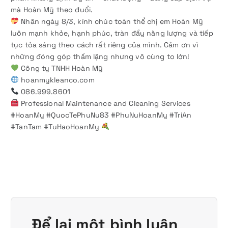
mà Hoàn Mỹ theo đuổi.
Nhân ngày 8/3, kính chúc toàn thể chị em Hoàn Mỹ
luôn mạnh khỏe, hạnh phúc, tràn đầy năng lượng và tiếp
tục tỏa sáng theo cách rất riêng của mình. Cảm ơn vì
những đóng góp thầm lặng nhưng vô cùng to lớn!
Công ty TNHH Hoàn Mỹ
hoanmykleanco.com
086.999.8601
Professional Maintenance and Cleaning Services
#HoanMy #QuocTePhuNu83 #PhuNuHoanMy #TriAn
#TanTam #TuHaoHoanMy
Để lại một bình luận