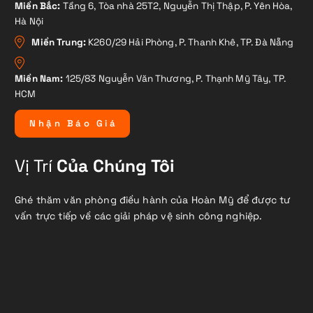
Miền Bắc:
Tầng 6, Tòa nhà 25T2, Nguyễn Thị Thập, P. Yên Hòa,
Hà Nội
Miền Trung:
K260/29 Hải Phòng, P. Thanh Khê, TP. Đà Nẵng
Miền Nam:
125/83 Nguyễn Văn Thương, P. Thạnh Mỹ Tây, TP.
HCM
N
h
ậ
n
B
á
o
G
i
á
Vị Trí
Của Chúng Tôi
Ghé thăm văn phòng điều hành của Hoàn Mỹ để được tư
vấn trực tiếp về các giải pháp vệ sinh công nghiệp.