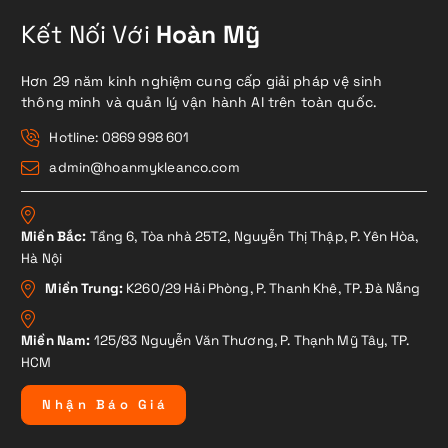
Kết Nối Với
Hoàn Mỹ
Hơn 29 năm kinh nghiệm cung cấp giải pháp vệ sinh
thông minh và quản lý vận hành AI trên toàn quốc.
Hotline: 0869 998 601
admin@hoanmykleanco.com
Miền Bắc:
Tầng 6, Tòa nhà 25T2, Nguyễn Thị Thập, P. Yên Hòa,
Hà Nội
Miền Trung:
K260/29 Hải Phòng, P. Thanh Khê, TP. Đà Nẵng
Miền Nam:
125/83 Nguyễn Văn Thương, P. Thạnh Mỹ Tây, TP.
HCM
N
h
ậ
n
B
á
o
G
i
á