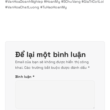
#VanHoaDoanhNghiep #HoanMy #5ChuVang #GiaTriCotLoi
#VanHoaChatLuong #TuHaoHoanMy
Để lại một bình luận
Email của bạn sẽ không được hiển thị công
khai.
Các trường bắt buộc được đánh dấu
*
Bình luận
*