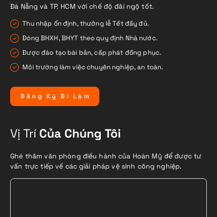
Đà Nẵng và TP. HCM với chế độ đãi ngộ tốt.
Thu nhập ổn định, thưởng lễ Tết đầy đủ.
Đóng BHXH, BHYT theo quy định Nhà nước.
Được đào tạo bài bản, cấp phát đồng phục.
Môi trường làm việc chuyên nghiệp, an toàn.
Đ
ă
n
g
K
ý
Đ
i
L
à
m
Vị Trí
Của Chúng Tôi
Ghé thăm văn phòng điều hành của Hoàn Mỹ để được tư
vấn trực tiếp về các giải pháp vệ sinh công nghiệp.