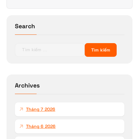
Search
T
ì
m
k
i
ế
Archives
m
c
h
Tháng 7 2026
o
:
Tháng 6 2026