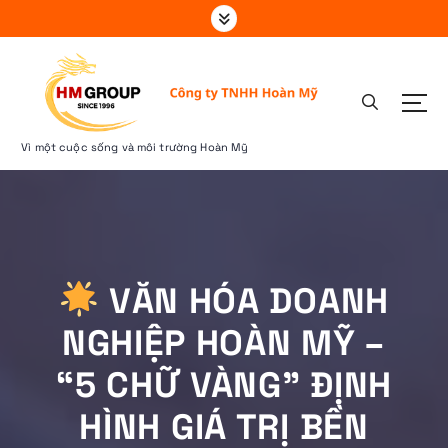
S
k
i
p
t
o
c
Vì một cuộc sống và môi trường Hoàn Mỹ
o
n
t
e
n
t
VĂN HÓA DOANH
NGHIỆP HOÀN MỸ –
“5 CHỮ VÀNG” ĐỊNH
HÌNH GIÁ TRỊ BỀN